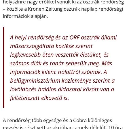
helyszínre nagy erőkkel vonult ki az osztrák rendőrség
– közölte a Kronen Zeitung osztrák napilap rendőrségi
információk alapján.
A helyi rendőrség és az ORF osztrák állami
műsorszolgáltató közlése szerint
legkevesebb öten veszették életüket, és
számos diák és tanár sebesült meg. Más
információk kilenc halottról szólnak. A
belügyminisztérium közleménye szerint a
lövöldözés halálos áldozatai között van a
feltételezett elkövető is.
A rendőrség több egysége és a Cobra különleges
egység is részt vett az akcióban, amely délelőtt 10 óra