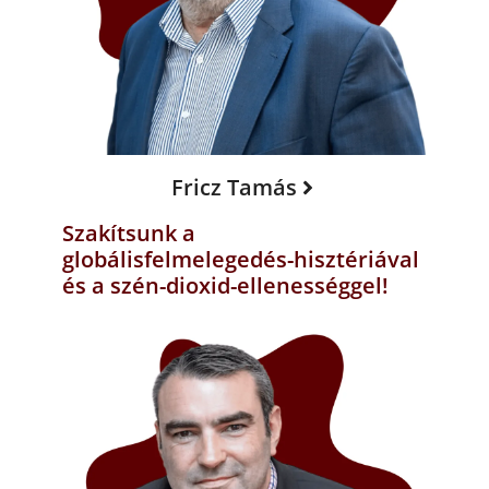
Fricz Tamás
Szakítsunk a
globálisfelmelegedés-hisztériával
és a szén-dioxid-ellenességgel!