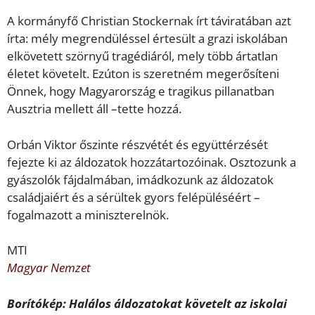
A kormányfő Christian Stockernak írt táviratában azt
írta: mély megrendüléssel értesült a grazi iskolában
elkövetett szörnyű tragédiáról, mely több ártatlan
életet követelt. Ezúton is szeretném megerősíteni
Önnek, hogy Magyarország e tragikus pillanatban
Ausztria mellett áll –tette hozzá.
Orbán Viktor őszinte részvétét és együttérzését
fejezte ki az áldozatok hozzátartozóinak. Osztozunk a
gyászolók fájdalmában, imádkozunk az áldozatok
családjaiért és a sérültek gyors felépüléséért –
fogalmazott a miniszterelnök.
MTI
Magyar Nemzet
Borítókép: Halálos áldozatokat követelt az iskolai