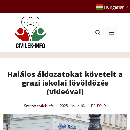
Kilépés
Hungarian
▼
a
tartalomba
Menü
Halálos áldozatokat követelt a
grazi iskolai lövöldözés
(videóval)
Szerző:
civilek.info
2025. június 10.
BELFÖLD