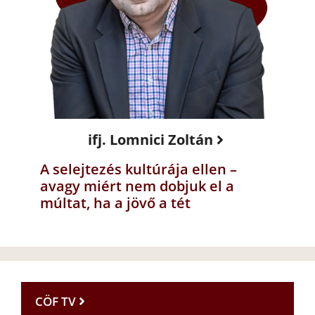
ifj. Lomnici Zoltán
A selejtezés kultúrája ellen –
avagy miért nem dobjuk el a
múltat, ha a jövő a tét
CÖF TV