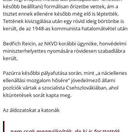
később beállítani) formálisan őrizetbe vettek, ám a
tisztet ennek ellenére később még elő is léptették.
Tettének kivizsgálása után egy rövid ideig börtönbe is
került, de az 1948-as kommunista hatalomátvétel után
Bedřich Reicin, az NKVD korábbi ügynöke, honvédelmi
miniszterhelyettes nyomására rövidesen szabadlábra
került.
Pazúrra későbbi pályafutása során, mint „a náciellenes
ellenállási mozgalom hősére” jövedelmező állami
pozíciók vártak a szocialista Csehszlovákiában, ahol
kitüntetések sorát kapta meg.
Az áldozatokat a katonák
nem csak meggyilkolták, de ki is fosztották.