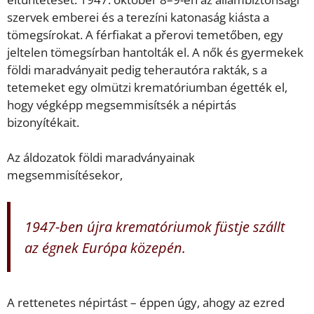
szervek emberei és a terezíni katonaság kiásta a
tömegsírokat. A férfiakat a přerovi temetőben, egy
jeltelen tömegsírban hantolták el. A nők és gyermekek
földi maradványait pedig teherautóra rakták, s a
tetemeket egy olmützi krematóriumban égették el,
hogy végképp megsemmisítsék a népirtás
bizonyítékait.
Az áldozatok földi maradványainak
megsemmisítésekor,
1947-ben újra krematóriumok füstje szállt
az égnek Európa közepén.
A rettenetes népirtást – éppen úgy, ahogy az ezred