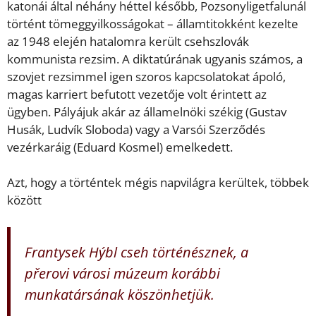
katonái által néhány héttel később, Pozsonyligetfalunál
történt tömeggyilkosságokat – államtitokként kezelte
az 1948 elején hatalomra került csehszlovák
kommunista rezsim. A diktatúrának ugyanis számos, a
szovjet rezsimmel igen szoros kapcsolatokat ápoló,
magas karriert befutott vezetője volt érintett az
ügyben. Pályájuk akár az államelnöki székig (Gustav
Husák, Ludvík Sloboda) vagy a Varsói Szerződés
vezérkaráig (Eduard Kosmel) emelkedett.
Azt, hogy a történtek mégis napvilágra kerültek, többek
között
Frantysek Hýbl cseh történésznek, a
přerovi városi múzeum korábbi
munkatársának köszönhetjük.