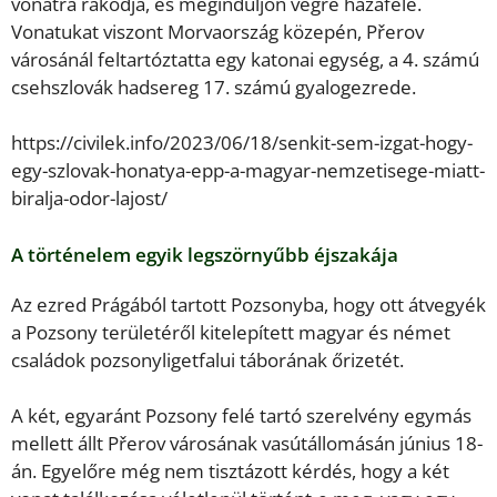
vonatra rakodja, és meginduljon végre hazafelé.
Vonatukat viszont Morvaország közepén, Přerov
városánál feltartóztatta egy katonai egység, a 4. számú
csehszlovák hadsereg 17. számú gyalogezrede.
https://civilek.info/2023/06/18/senkit-sem-izgat-hogy-
egy-szlovak-honatya-epp-a-magyar-nemzetisege-miatt-
biralja-odor-lajost/
A történelem egyik legszörnyűbb éjszakája
Az ezred Prágából tartott Pozsonyba, hogy ott átvegyék
a Pozsony területéről kitelepített magyar és német
családok pozsonyligetfalui táborának őrizetét.
A két, egyaránt Pozsony felé tartó szerelvény egymás
mellett állt Přerov városának vasútállomásán június 18-
án. Egyelőre még nem tisztázott kérdés, hogy a két