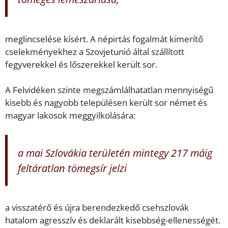
meglincselése kísért. A népirtás fogalmát kimerítő
cselekményekhez a Szovjetunió által szállított
fegyverekkel és lőszerekkel került sor.
A Felvidéken szinte megszámlálhatatlan mennyiségű
kisebb és nagyobb településen került sor német és
magyar lakosok meggyilkolására:
a mai Szlovákia területén mintegy 217 máig
feltáratlan tömegsír jelzi
a visszatérő és újra berendezkedő csehszlovák
hatalom agresszív és deklarált kisebbség-ellenességét.