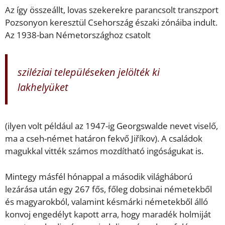
Az így összeállt, lovas szekerekre parancsolt transzport
Pozsonyon keresztül Csehország északi zónáiba indult.
Az 1938-ban Németországhoz csatolt
sziléziai településeken jelölték ki
lakhelyüket
(ilyen volt például az 1947-ig Georgswalde nevet viselő,
ma a cseh-német határon fekvő Jiříkov). A családok
magukkal vitték számos mozdítható ingóságukat is.
Mintegy másfél hónappal a második világháború
lezárása után egy 267 fős, főleg dobsinai németekből
és magyarokból, valamint késmárki németekből álló
konvoj engedélyt kapott arra, hogy maradék holmiját