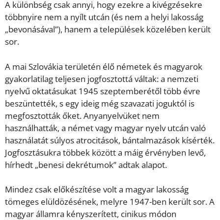
A különbség csak annyi, hogy ezekre a kivégzésekre
többnyire nem a nyílt utcán (és nem a helyi lakosság
„bevonásával”), hanem a települések közelében került
sor.
A mai Szlovákia területén élő németek és magyarok
gyakorlatilag teljesen jogfosztottá váltak: a nemzeti
nyelvű oktatásukat 1945 szeptemberétől több évre
beszüntették, s egy ideig még szavazati joguktól is
megfosztották őket. Anyanyelvüket nem
használhatták, a német vagy magyar nyelv utcán való
használatát súlyos atrocitások, bántalmazások kísérték.
Jogfosztásukra többek között a máig érvényben levő,
hírhedt „benesi dekrétumok” adtak alapot.
Mindez csak előkészítése volt a magyar lakosság
tömeges elüldözésének, melyre 1947-ben került sor. A
magyar államra kényszerített, cinikus módon