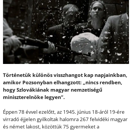
Történetük különös visszhangot kap napjainkban,
amikor Pozsonyban elhangzott: „nincs rendben,
hogy Szlovákiának magyar nemzetiségű
miniszterelnöke legyen”.
Éppen 78 évvel ezelőtt, az 1945. június 18-áról 19-ére
virradó éjjelen gyilkoltak halomra 267 felvidéki magyar
és német lakost, közöttük 75 gyermeket a