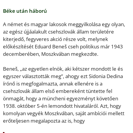
Béke után háború
A német és magyar lakosok meggyilkolása egy olyan,
az egész újjáalakult csehszlovák állam területére
kiterjedő, fegyveres akció része volt, melynek
előkészítését Eduard Beneš cseh politikus már 1943
decemberében, Moszkvában megkezdte.
Beneš, „az egyetlen elnök, aki kétszer mondott le és
egyszer választották meg”, ahogy ezt Sidonia Dedina
írónő is megfogalmazta, annak ellenére is a
csehszlovák állam első embereként tüntette fel
önmagát, hogy a müncheni egyezményt követően
1938. október 5-én lemondott hivataláról. Azt, hogy
komolyan vegyék Moszkvában, saját ambíciói mellett
erőteljesen megalapozta az is, hogy