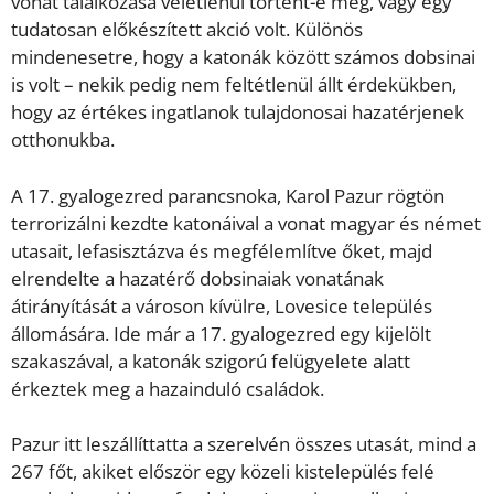
vonat találkozása véletlenül történt-e meg, vagy egy
tudatosan előkészített akció volt. Különös
mindenesetre, hogy a katonák között számos dobsinai
is volt – nekik pedig nem feltétlenül állt érdekükben,
hogy az értékes ingatlanok tulajdonosai hazatérjenek
otthonukba.
A 17. gyalogezred parancsnoka, Karol Pazur rögtön
terrorizálni kezdte katonáival a vonat magyar és német
utasait, lefasisztázva és megfélemlítve őket, majd
elrendelte a hazatérő dobsinaiak vonatának
átirányítását a városon kívülre, Lovesice település
állomására. Ide már a 17. gyalogezred egy kijelölt
szakaszával, a katonák szigorú felügyelete alatt
érkeztek meg a hazainduló családok.
Pazur itt leszállíttatta a szerelvén összes utasát, mind a
267 főt, akiket először egy közeli kistelepülés felé