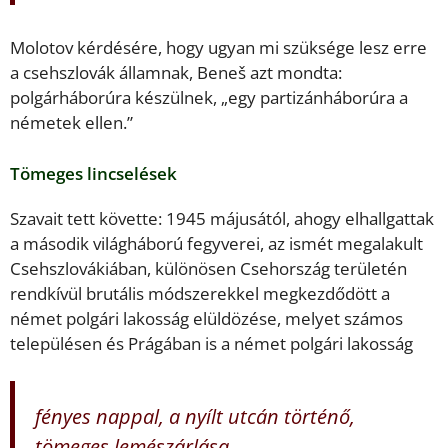
Molotov kérdésére, hogy ugyan mi szüksége lesz erre
a csehszlovák államnak, Beneš azt mondta:
polgárháborúra készülnek, „egy partizánháborúra a
németek ellen.”
Tömeges lincselések
Szavait tett követte: 1945 májusától, ahogy elhallgattak
a második világháború fegyverei, az ismét megalakult
Csehszlovákiában, különösen Csehország területén
rendkívül brutális módszerekkel megkezdődött a
német polgári lakosság elüldözése, melyet számos
településen és Prágában is a német polgári lakosság
fényes nappal, a nyílt utcán történő,
tömeges lemészárlása,