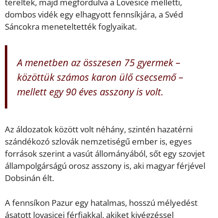
tereltek, majd megfordulva a Lovesice melletti,
dombos vidék egy elhagyott fennsíkjára, a Svéd
Sáncokra meneteltették foglyaikat.
A menetben az összesen 75 gyermek –
közöttük számos karon ülő csecsemő –
mellett egy 90 éves asszony is volt.
Az áldozatok között volt néhány, szintén hazatérni
szándékozó szlovák nemzetiségű ember is, egyes
források szerint a vasút állományából, sőt egy szovjet
állampolgárságú orosz asszony is, aki magyar férjével
Dobsinán élt.
A fennsíkon Pazur egy hatalmas, hosszú mélyedést
ásatott lovasicei férfiakkal, akiket kivégzéssel