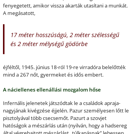
fenyegetett, amikor vissza akarták utasítani a munkát.
A megásatott,
17 méter hosszúságú, 2 méter szélességű
és 2 méter mélységű gödörbe
éjféltől, 1945. június 18-ról 19-re virradóra belelőtték
mind a 267 nőt, gyermeket és idős embert.
A náciellenes ellenállási mozgalom hőse
Infernális jelenetek játszódtak le a családok apraja-
nagyjának kivégzése éjjelén. Pazur személyesen lőtt le
pisztolyával több csecsemőt. Pazurt a szovjet
hatóságok a mészárlás után (nyilván, hogy a hadsereg
által végrehajtott mészárlást „túlkapásnak” lehessen