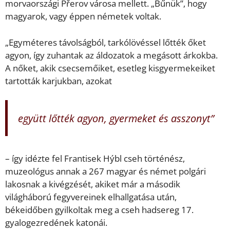
morvaországi Přerov városa mellett. „Bűnük”, hogy
magyarok, vagy éppen németek voltak.
„Egyméteres távolságból, tarkólövéssel lőtték őket
agyon, így zuhantak az áldozatok a megásott árkokba.
A nőket, akik csecsemőiket, esetleg kisgyermekeiket
tartották karjukban, azokat
együtt lőtték agyon, gyermeket és asszonyt”
– így idézte fel Frantisek Hýbl cseh történész,
muzeológus annak a 267 magyar és német polgári
lakosnak a kivégzését, akiket már a második
világháború fegyvereinek elhallgatása után,
békeidőben gyilkoltak meg a cseh hadsereg 17.
gyalogezredének katonái.