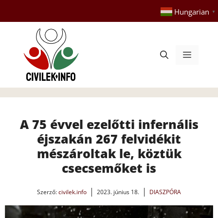
Kilépés
Hungarian
▼
a
tartalomba
Menü
A 75 évvel ezelőtti infernális
éjszakán 267 felvidékit
mészároltak le, köztük
csecsemőket is
Szerző:
civilek.info
2023. június 18.
DIASZPÓRA