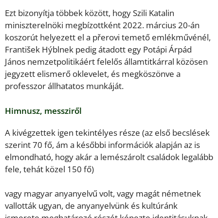
Ezt bizonyítja többek között, hogy Szili Katalin
miniszterelnöki megbízottként 2022. március 20-án
koszorút helyezett el a přerovi temető emlékművénél,
František Hýblnek pedig átadott egy Potápi Árpád
János nemzetpolitikáért felelős államtitkárral közösen
jegyzett elismerő oklevelet, és megköszönve a
professzor állhatatos munkáját.
Himnusz, messziről
A kivégzettek igen tekintélyes része (az első becslések
szerint 70 fő, ám a későbbi információk alapján az is
elmondható, hogy akár a lemészárolt családok legalább
fele, tehát közel 150 fő)
vagy magyar anyanyelvű volt, vagy magát németnek
vallották ugyan, de anyanyelvünk és kultúránk
ismerete meghatározó részét képezte identitásuknak.