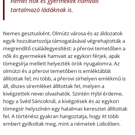
német nők és gyermekek hamvait
tartalmazó ládáknak is.
Nemes gesztusként, Olmütz városa és az áldozatok
egyik hozzátartozója támogatásával végrehajtották a
megrendítő családegyesítést: a přerovi temetőben a
nők és gyermekek hamvait az egykori férjek, apák
tömegsírja mellett helyezték örök nyugalomra. Az
olmützi és a přerovi temetőben is emléktáblát
állítottak fel; mi több, a přerovi sírhelyen emlékmű is
áll, díszes síremléket állítottak fel, melyen a
kivégzettek nevei olvashatók. Szintén Hýbl érdeme,
hogy a Svéd Sáncoknál, a kivégzések és az egykori
tömegsír helyszínén egy hatalmas keresztet állítottak
fel. A történész gyakran hangoztatja, hogy itt több
embert gyilkoltak meg, mint a németek Lidicében.