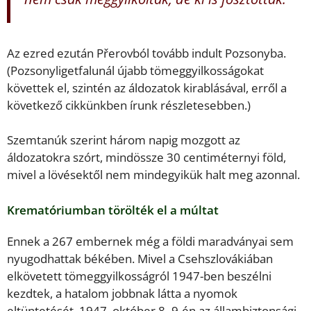
Az ezred ezután Přerovból tovább indult Pozsonyba.
(Pozsonyligetfalunál újabb tömeggyilkosságokat
követtek el, szintén az áldozatok kirablásával, erről a
következő cikkünkben írunk részletesebben.)
Szemtanúk szerint három napig mozgott az
áldozatokra szórt, mindössze 30 centiméternyi föld,
mivel a lövésektől nem mindegyikük halt meg azonnal.
Krematóriumban törölték el a múltat
Ennek a 267 embernek még a földi maradványai sem
nyugodhattak békében. Mivel a Csehszlovákiában
elkövetett tömeggyilkosságról 1947-ben beszélni
kezdtek, a hatalom jobbnak látta a nyomok
eltüntetését. 1947. október 8–9-én az állambiztonsági