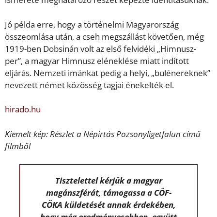
Jó példa erre, hogy a történelmi Magyarország
összeomlása után, a cseh megszállást követően, még
1919-ben Dobsinán volt az első felvidéki „Himnusz-
per”, a magyar Himnusz eléneklése miatt indított
eljárás. Nemzeti imánkat pedig a helyi, „bulénereknek”
nevezett német közösség tagjai énekelték el.
hirado.hu
Kiemelt kép: Részlet a Népirtás Pozsonyligetfalun című
filmből
Tisztelettel kérjük a magyar
magánszférát, támogassa a CÖF-
CÖKA küldetését annak érdekében,
hogy még eredményesebben, együtt