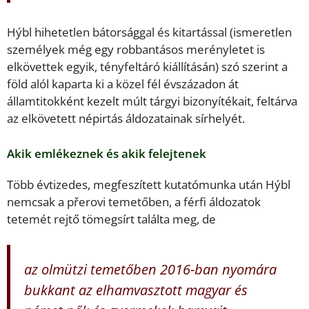
Hýbl hihetetlen bátorsággal és kitartással (ismeretlen
személyek még egy robbantásos merényletet is
elkövettek egyik, tényfeltáró kiállításán) szó szerint a
föld alól kaparta ki a közel fél évszázadon át
államtitokként kezelt múlt tárgyi bizonyítékait, feltárva
az elkövetett népirtás áldozatainak sírhelyét.
Akik emlékeznek és akik felejtenek
Több évtizedes, megfeszített kutatómunka után Hýbl
nemcsak a přerovi temetőben, a férfi áldozatok
tetemét rejtő tömegsírt találta meg, de
az olmützi temetőben 2016-ban nyomára
bukkant az elhamvasztott magyar és