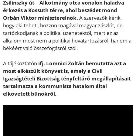
Zsilinszky út – Alkotmány utca vonalon haladva
érkezés a Kossuth térre, ahol beszédet mond
Orbán Viktor miniszterelnök.
A szervezők kérik,
hogy aki teheti, hozzon magával magyar zászlót, de
tartózkodjanak a politikai üzenetektől, mert ez az
alkalom most nem a politikai hovatartozásról, hanem a
békéért való összefogásról szól.
A tájékoztatón
ifj. Lomnici Zoltán bemutatta azt a
most elkészült könyvet is, amely a Civil
Igazságtételi Bizottság tényfeltáró megállapításait
tartalmazza a kommunista hatalom által
elkövetett bűnökről.