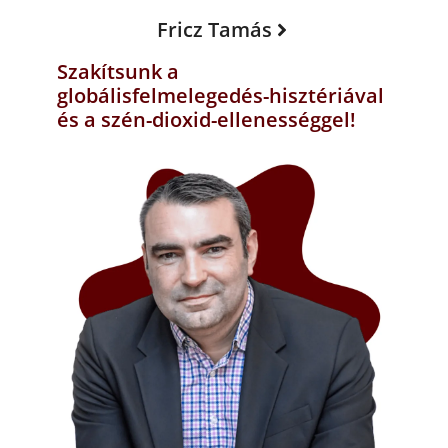
Fricz Tamás
Szakítsunk a
globálisfelmelegedés-hisztériával
és a szén-dioxid-ellenességgel!