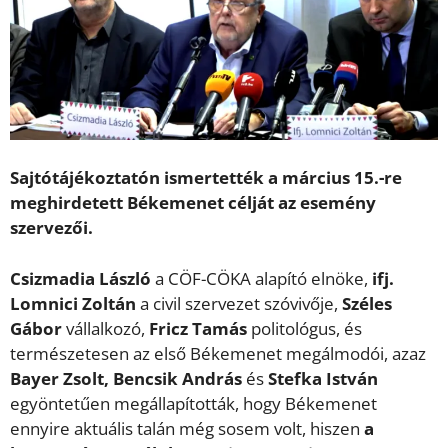
Sajtótájékoztatón ismertették a március 15.-re
meghirdetett Békemenet célját az esemény
szervezői.
Csizmadia László
a CÖF-CÖKA alapító elnöke,
ifj.
Lomnici Zoltán
a civil szervezet szóvivője,
Széles
Gábor
vállalkozó,
Fricz Tamás
politológus, és
természetesen az első Békemenet megálmodói, azaz
Bayer Zsolt, Bencsik András
és
Stefka István
egyöntetűen megállapították, hogy Békemenet
ennyire aktuális talán még sosem volt, hiszen
a