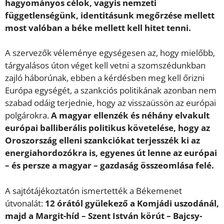
hagyományos célok, vagyis nemzeti
függetlenségünk, identitásunk megőrzése mellett
most valóban a béke mellett kell hitet tenni.
A szervezők véleménye egységesen az, hogy mielőbb,
tárgyalásos úton véget kell vetni a szomszédunkban
zajló háborúnak, ebben a kérdésben meg kell őrizni
Európa egységét, a szankciós politikának azonban nem
szabad odáig terjednie, hogy az visszaüssön az európai
polgárokra.
A magyar ellenzék és néhány elvakult
európai balliberális politikus követelése, hogy az
Oroszország elleni szankciókat terjesszék ki az
energiahordozókra is, egyenes út lenne az európai
– és persze a magyar – gazdaság összeomlása felé.
A sajtótájékoztatón ismertették a Békemenet
útvonalát:
12 órától gyülekező a Komjádi uszodánál,
majd a Margit-híd – Szent István körút – Bajcsy-