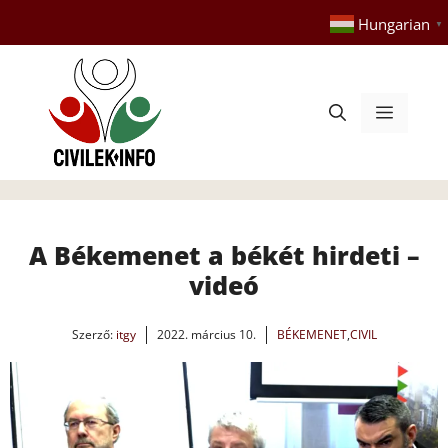
Kilépés
Hungarian
▼
a
tartalomba
Menü
A Békemenet a békét hirdeti –
videó
Szerző:
itgy
2022. március 10.
BÉKEMENET
,
CIVIL