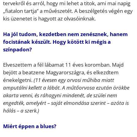
tervekről és arról, hogy mi lehet a titok, ami mai napig
„fiatalon tartja” a művészetét. A beszélgetés végén egy
kis üzenetet is hagyott az olvasóinknak.
Ha jól tudom, kezdetben nem zenésznek, hanem
focistának készült. Hogy kötött ki mégis a
színpadon?
Elveszettem a fél lábamat 11 éves koromban. Majd
bejött a beatzene Magyarországra, és elkezdtem
énekelgetni.
(11 évesen egy orvosi műhiba miatt
amputálni kellett a lábát. A műtőorvosa ezután örökbe
akarta venni, és ráhagyni mindenét, de szülei nem
engedték, amelyért – saját elmondása szerint – azóta is
hálás – a szerk.)
Miért éppen a blues?