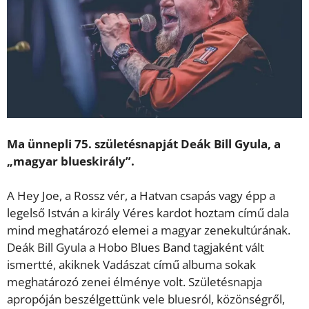
Ma ünnepli 75. születésnapját Deák Bill Gyula, a
„magyar blueskirály”.
A Hey Joe, a Rossz vér, a Hatvan csapás vagy épp a
legelső István a király Véres kardot hoztam című dala
mind meghatározó elemei a magyar zenekultúrának.
Deák Bill Gyula a Hobo Blues Band tagjaként vált
ismertté, akiknek Vadászat című albuma sokak
meghatározó zenei élménye volt. Születésnapja
apropóján beszélgettünk vele bluesról, közönségről,