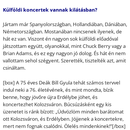
Külföldi koncertek vannak kilátásban?
Jártam már Spanyolországban, Hollandiában, Dániában,
Németországban. Mostanában nincsenek ilyenek, de
hát ez van. Viszont én nagyon sok külföldi előadóval
játszottam együtt, olyanokkal, mint Chuck Berry vagy a
Brian Adams, és ez egy nagyon jó dolog. És hát én nem
vallottam sehol szégyent. Szerették, tisztelték azt, amit
csináltam.
[box] A 75 éves Deák Bill Gyula tehát számos tervvel
indul neki a 76. életévének, és mint mondta, bízik
benne, hogy jövőre újra Erdélybe jöhet, és
koncertezhet Kolozsváron. Búcsúzásként egy kis
üzenetet is ránk bízott: „Üdvözlöm minden barátomat
ott Kolozsváron, és Erdélyben. Jöjjenek a koncertekre,
mert nem fognak csalódni. Ölelés mindenkinek!”[/box]