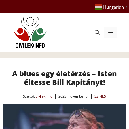
Kilépés
Hungarian
▼
a
tartalomba
Menü
A blues egy életérzés – Isten
éltesse Bill Kapitányt!
Szerző:
civilek.info
2023. november 8.
SZÍNES