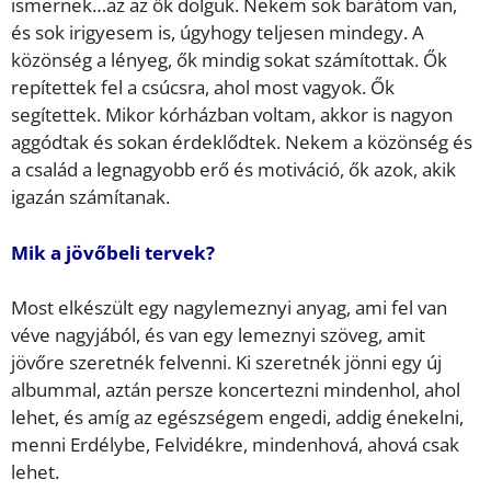
ismernek…az az ők dolguk. Nekem sok barátom van,
és sok irigyesem is, úgyhogy teljesen mindegy. A
közönség a lényeg, ők mindig sokat számítottak. Ők
repítettek fel a csúcsra, ahol most vagyok. Ők
segítettek. Mikor kórházban voltam, akkor is nagyon
aggódtak és sokan érdeklődtek. Nekem a közönség és
a család a legnagyobb erő és motiváció, ők azok, akik
igazán számítanak.
Mik a jövőbeli tervek?
Most elkészült egy nagylemeznyi anyag, ami fel van
véve nagyjából, és van egy lemeznyi szöveg, amit
jövőre szeretnék felvenni. Ki szeretnék jönni egy új
albummal, aztán persze koncertezni mindenhol, ahol
lehet, és amíg az egészségem engedi, addig énekelni,
menni Erdélybe, Felvidékre, mindenhová, ahová csak
lehet.