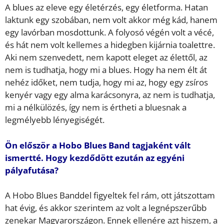
A blues az eleve egy életérzés, egy életforma. Hatan
laktunk egy szobában, nem volt akkor még kád, hanem
egy lavórban mosdottunk. A folyosó végén volt a vécé,
és hát nem volt kellemes a hidegben kijárnia toalettre.
Aki nem szenvedett, nem kapott eleget az élettől, az
nem is tudhatja, hogy mi a blues. Hogy ha nem élt át
nehéz időket, nem tudja, hogy mi az, hogy egy zsíros
kenyér vagy egy alma karácsonyra, az nem is tudhatja,
mi a nélkülözés, így nem is értheti a bluesnak a
legmélyebb lényegiségét.
Ön először a Hobo Blues Band tagjaként vált
ismertté. Hogy kezdődött ezután az egyéni
pályafutása?
A Hobo Blues Banddel figyeltek fel rám, ott játszottam
hat évig, és akkor szerintem az volt a legnépszerűbb
zenekar Magyarországon. Ennek ellenére azt hiszem, a