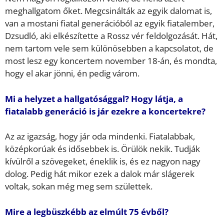
meghallgatom őket. Megcsinálták az egyik dalomat is,
van a mostani fiatal generációból az egyik fiatalember,
Dzsudló, aki elkészítette a Rossz vér feldolgozását. Hát,
nem tartom vele sem különösebben a kapcsolatot, de
most lesz egy koncertem november 18-án, és mondta,
hogy el akar jönni, én pedig várom.
Mi a helyzet a hallgatósággal? Hogy látja, a
fiatalabb generáció is jár ezekre a koncertekre?
Az az igazság, hogy jár oda mindenki. Fiatalabbak,
középkorúak és idősebbek is. Örülök nekik. Tudják
kívülről a szövegeket, éneklik is, és ez nagyon nagy
dolog. Pedig hát mikor ezek a dalok már slágerek
voltak, sokan még meg sem születtek.
Mire a legbüszkébb az elmúlt 75 évből?