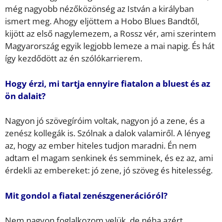
még nagyobb nézőközönség az István a királyban
ismert meg. Ahogy eljöttem a Hobo Blues Bandtől,
kijött az első nagylemezem, a Rossz vér, ami szerintem
Magyarország egyik legjobb lemeze a mai napig. És hát
így kezdődött az én szólókarrierem.
Hogy érzi, mi tartja ennyire fiatalon a bluest és az
ön dalait?
Nagyon jó szövegíróim voltak, nagyon jó a zene, és a
zenész kollegák is. Szólnak a dalok valamiről. A lényeg
az, hogy az ember hiteles tudjon maradni. Én nem
adtam el magam senkinek és semminek, és ez az, ami
érdekli az embereket: jó zene, jó szöveg és hitelesség.
Mit gondol a fiatal zenészgenerációról?
Nem nagyon foglalkozom velük, de néha azért