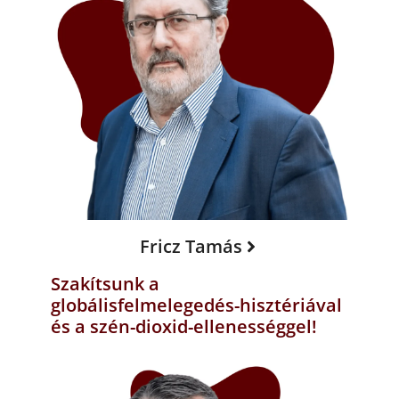
Fricz Tamás
Szakítsunk a
globálisfelmelegedés-hisztériával
és a szén-dioxid-ellenességgel!