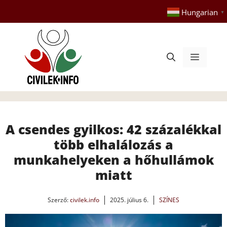
Kilépés
Hungarian
▼
a
tartalomba
Menü
A csendes gyilkos: 42 százalékkal
több elhalálozás a
munkahelyeken a hőhullámok
miatt
Szerző:
civilek.info
2025. július 6.
SZÍNES