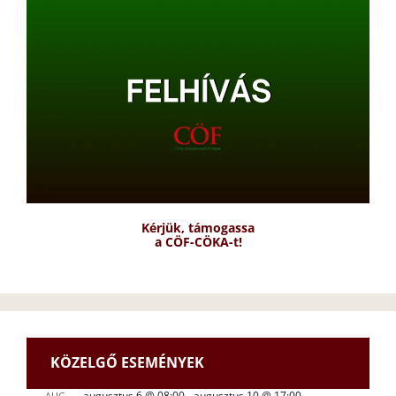
Kérjük, támogassa
a CÖF-CÖKA-t!
KÖZELGŐ ESEMÉNYEK
augusztus 6 @ 08:00
-
augusztus 10 @ 17:00
AUG