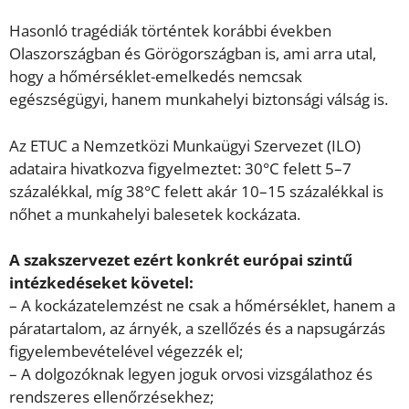
Hasonló tragédiák történtek korábbi években
Olaszországban és Görögországban is, ami arra utal,
hogy a hőmérséklet-emelkedés nemcsak
egészségügyi, hanem munkahelyi biztonsági válság is.
Az ETUC a Nemzetközi Munkaügyi Szervezet (ILO)
adataira hivatkozva figyelmeztet: 30°C felett 5–7
százalékkal, míg 38°C felett akár 10–15 százalékkal is
nőhet a munkahelyi balesetek kockázata.
A szakszervezet ezért konkrét európai szintű
intézkedéseket követel:
– A kockázatelemzést ne csak a hőmérséklet, hanem a
páratartalom, az árnyék, a szellőzés és a napsugárzás
figyelembevételével végezzék el;
– A dolgozóknak legyen joguk orvosi vizsgálathoz és
rendszeres ellenőrzésekhez;