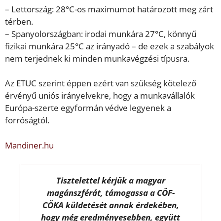
– Lettország: 28°C-os maximumot határozott meg zárt
térben.
– Spanyolországban: irodai munkára 27°C, könnyű
fizikai munkára 25°C az irányadó – de ezek a szabályok
nem terjednek ki minden munkavégzési típusra.
Az ETUC szerint éppen ezért van szükség kötelező
érvényű uniós irányelvekre, hogy a munkavállalók
Európa-szerte egyformán védve legyenek a
forróságtól.
Mandiner.hu
Tisztelettel kérjük a magyar
magánszférát, támogassa a CÖF-
CÖKA küldetését annak érdekében,
hogy még eredményesebben, együtt