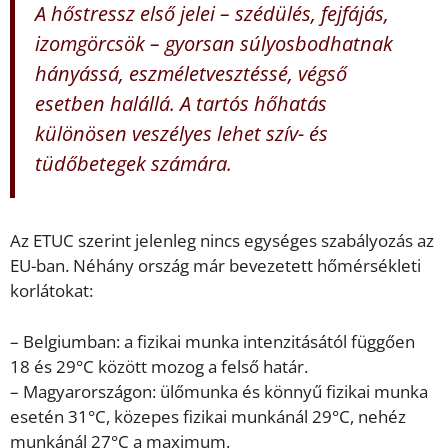
A hőstressz első jelei – szédülés, fejfájás,
izomgörcsök – gyorsan súlyosbodhatnak
hányássá, eszméletvesztéssé, végső
esetben halállá. A tartós hőhatás
különösen veszélyes lehet szív- és
tüdőbetegek számára.
Az ETUC szerint jelenleg nincs egységes szabályozás az
EU-ban. Néhány ország már bevezetett hőmérsékleti
korlátokat:
– Belgiumban: a fizikai munka intenzitásától függően
18 és 29°C között mozog a felső határ.
– Magyarországon: ülőmunka és könnyű fizikai munka
esetén 31°C, közepes fizikai munkánál 29°C, nehéz
munkánál 27°C a maximum.