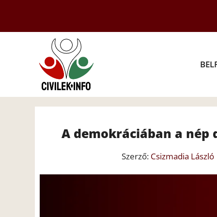
Kilépés
a
tartalomba
BEL
A demokráciában a nép dö
Szerző:
Csizmadia László