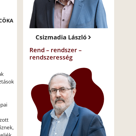
F-CÖKA
Csizmadia László
Rend – rendszer –
rendszeresség
ak
ztások
ópai
zott
őznek,
eljék.