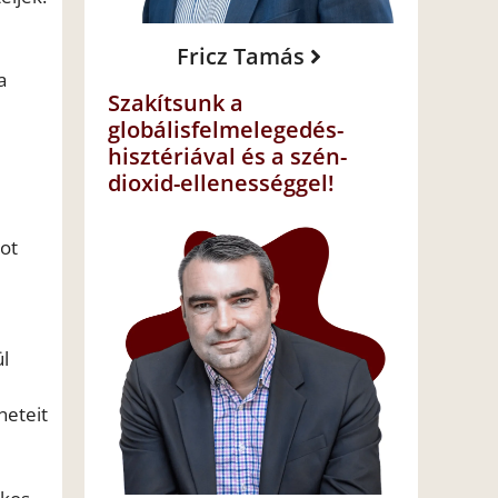
Fricz Tamás
a
Szakítsunk a
globálisfelmelegedés-
hisztériával és a szén-
dioxid-ellenességgel!
kot
ül
neteit