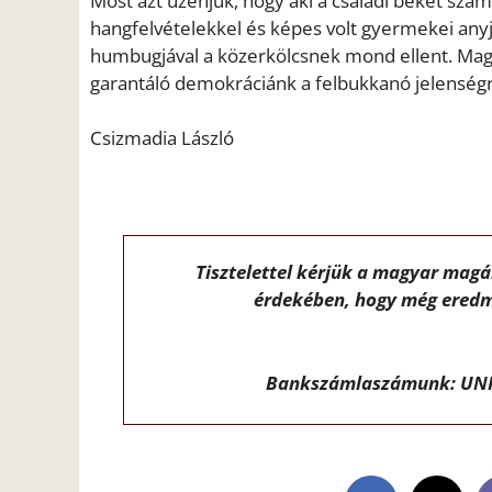
Most azt üzenjük, hogy aki a családi békét szá
hangfelvételekkel és képes volt gyermekei anyj
humbugjával a közerkölcsnek mond ellent. Magy
garantáló demokráciánk a felbukkanó jelenségre
Csizmadia László
Tisztelettel kérjük a magyar mag
érdekében, hogy még eredm
Bankszámlaszámunk: UNI