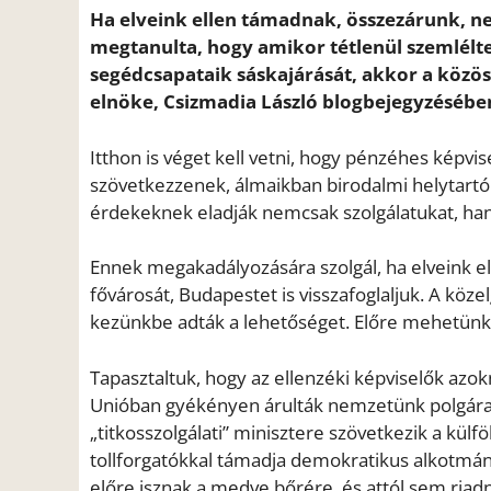
Ha elveink ellen támadnak, összezárunk, ne
megtanulta, hogy amikor tétlenül szemlélte 
segédcsapataik sáskajárását, akkor a közöss
elnöke, Csizmadia László blogbejegyzésébe
Itthon is véget kell vetni, hogy pénzéhes képvi
szövetkezzenek, álmaikban birodalmi helytartó
érdekeknek eladják nemcsak szolgálatukat, han
Ennek megakadályozására szolgál, ha elveink e
fővárosát, Budapestet is visszafoglaljuk. A kö
kezünkbe adták a lehetőséget. Előre mehetünk 
Tapasztaltuk, hogy az ellenzéki képviselők azokn
Unióban gyékényen árulták nemzetünk polgára
„titkosszolgálati” minisztere szövetkezik a kü
tollforgatókkal támadja demokratikus alkotmá
előre isznak a medve bőrére, és attól sem riadn