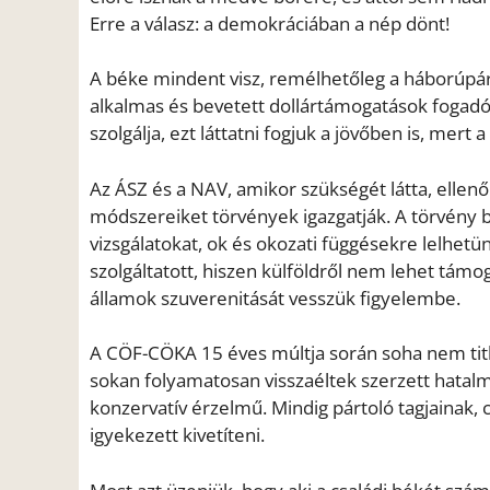
Erre a válasz: a demokráciában a nép dönt!
A béke mindent visz, remélhetőleg a háborúpárt
alkalmas és bevetett dollártámogatások fogadói
szolgálja, ezt láttatni fogjuk a jövőben is, mert
Az ÁSZ és a NAV, amikor szükségét látta, ellen
módszereiket törvények igazgatják. A törvény 
vizsgálatokat, ok és okozati függésekre lelhetü
szolgáltatott, hiszen külföldről nem lehet támog
államok szuverenitását vesszük figyelembe.
A CÖF-CÖKA 15 éves múltja során soha nem titk
sokan folyamatosan visszaéltek szerzett hatalm
konzervatív érzelmű. Mindig pártoló tagjainak, 
igyekezett kivetíteni.