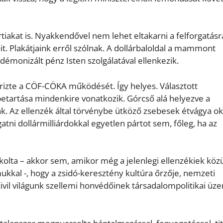
iakat is. Nyakkendővel nem lehet eltakarni a felforgatásr
t. Plakátjaink erről szólnak. A dollárbaloldal a mammont
 a démonizált pénz Isten szolgálatával ellenkezik.
őrizte a CÖF-CÖKA működését. Így helyes. Választott
betartása mindenkire vonatkozik. Górcső alá helyezve a
nk. Az ellenzék által törvénybe ütköző zsebesek étvágya o
atni dollármilliárdokkal egyetlen pártot sem, főleg, ha az
olta – akkor sem, amikor még a jelenlegi ellenzékiek köz
ukkal -, hogy a zsidó-keresztény kultúra őrzője, nemzeti
civil világunk szellemi honvédőinek társadalompolitikai üze