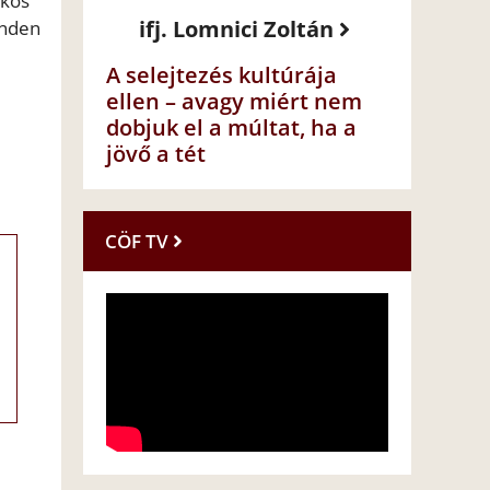
tkos
ifj. Lomnici Zoltán
inden
A selejtezés kultúrája
ellen – avagy miért nem
dobjuk el a múltat, ha a
jövő a tét
CÖF TV