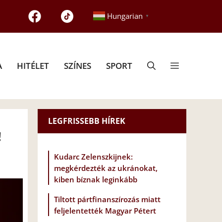
Hungarian
▼
A
HITÉLET
SZÍNES
SPORT
LEGFRISSEBB HÍREK
!
Kudarc Zelenszkijnek:
megkérdezték az ukránokat,
kiben bíznak leginkább
Tiltott pártfinanszírozás miatt
feljelentették Magyar Pétert