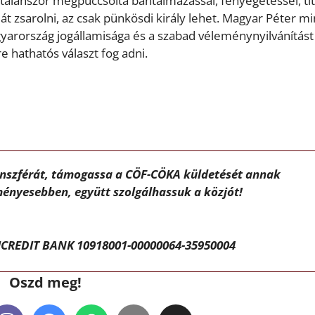
mtalanszor megpuccsolta bántalmazással, fenyegetéssel, ti
át zsarolni, az csak pünkösdi király lehet. Magyar Péter m
arország jogállamisága és a szabad véleménynyilvánítást
 hathatós választ fog adni.
ánszférát, támogassa a CÖF-CÖKA küldetését annak
ényesebben, együtt szolgálhassuk a közjót!
CREDIT BANK 10918001-00000064-35950004
Oszd meg!