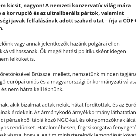
m kicsit, nagyon! A nemzeti konzervatív világ mára
a korrupció és az ultraliberális pártok, valamint
égi javak felfalásának adott szabad utat – írja a CÖ
n.
selőink vagy annak jelentkezők hazánk polgárai ellen
kká válhassanak. Ők megélhetési politikusként idegen
em lelküket is.
lőretörésével Brüsszel mellett, nemzetünk minden tagján
zelgő európai uniós és a magyarországi önkormányzati válas
és nem hátra kell lépnünk.
ak, akik bizalmat adtak nekik, hátat fordítottak, és az Eur
inak érdekeit. Az ármánykodó árnyékkormány láthatatlan
lföldi pénzekből táplálkozó NGO-kal, és oknyomozóknak álcá
nyos rendünket. Hataloméhesen, fogcsikorgatva fenyeget
ak vissza, hogy a legitim miniszterelnök lemondását követ