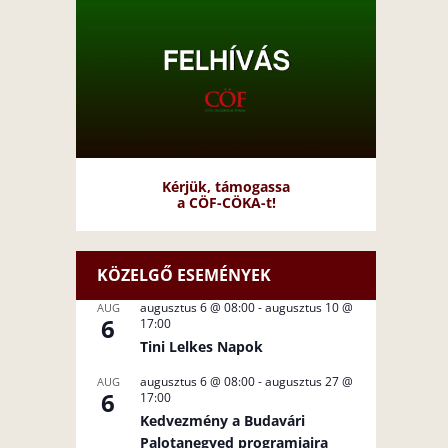
Kérjük, támogassa
a CÖF-CÖKA-t!
KÖZELGŐ ESEMÉNYEK
augusztus 6 @ 08:00
-
augusztus 10 @
AUG
6
17:00
Tini Lelkes Napok
augusztus 6 @ 08:00
-
augusztus 27 @
AUG
6
17:00
Kedvezmény a Budavári
Palotanegyed programjaira