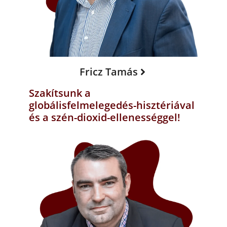
Fricz Tamás
Szakítsunk a
globálisfelmelegedés-hisztériával
és a szén-dioxid-ellenességgel!