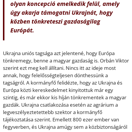
olyan koncepció emelkedik felül, amely
úgy akarja támogatni Ukrajnát, hogy
közben tönkreteszi gazdaságilag
Európát.
Ukrajna uniós tagsága azt jelentené, hogy Európa
tönkremegy, benne a magyar gazdaság is. Orbán Viktor
szerint ezt meg kell állítani. Nincs itt az ideje most
annak, hogy felelősségteljesen dönthessünk a
tagságról. A kormányfő felidézte, hogy az Ukrajna és
Európa közti kereskedelmet kinyitottuk már egy
szintig, és már ekkor kis híján tönkrementek a magyar
gazdák. Ukrajna csatlakozása esetén az agrárium a
legveszélyeztetettebb szektor a kormányfő
tájékoztatása szerint. Emellett 800 ezer ember van
fegyverben, és Ukrajna amúgy sem a közbiztonságáról