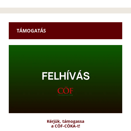
TÁMOGATÁS
Kérjük, támogassa
a CÖF-CÖKA-t!