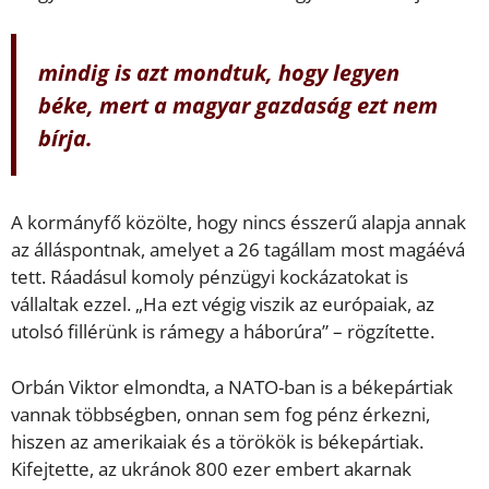
mindig is azt mondtuk, hogy legyen
béke, mert a magyar gazdaság ezt nem
bírja.
A kormányfő közölte, hogy nincs ésszerű alapja annak
az álláspontnak, amelyet a 26 tagállam most magáévá
tett. Ráadásul komoly pénzügyi kockázatokat is
vállaltak ezzel. „Ha ezt végig viszik az európaiak, az
utolsó fillérünk is rámegy a háborúra” – rögzítette.
Orbán Viktor elmondta, a NATO-ban is a békepártiak
vannak többségben, onnan sem fog pénz érkezni,
hiszen az amerikaiak és a törökök is békepártiak.
Kifejtette, az ukránok 800 ezer embert akarnak