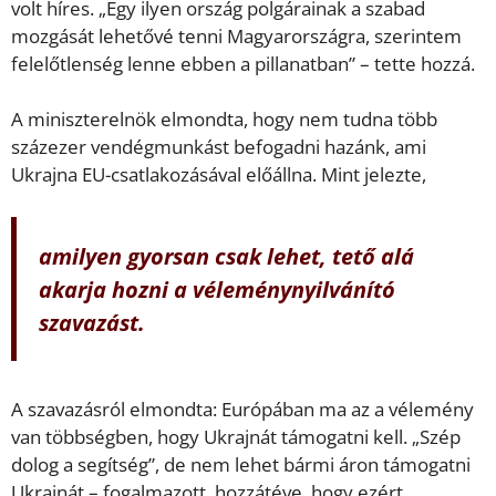
volt híres. „Egy ilyen ország polgárainak a szabad
mozgását lehetővé tenni Magyarországra, szerintem
felelőtlenség lenne ebben a pillanatban” – tette hozzá.
A miniszterelnök elmondta, hogy nem tudna több
százezer vendégmunkást befogadni hazánk, ami
Ukrajna EU-csatlakozásával előállna. Mint jelezte,
amilyen gyorsan csak lehet, tető alá
akarja hozni a véleménynyilvánító
szavazást.
A szavazásról elmondta: Európában ma az a vélemény
van többségben, hogy Ukrajnát támogatni kell. „Szép
dolog a segítség”, de nem lehet bármi áron támogatni
Ukrajnát – fogalmazott, hozzátéve, hogy ezért