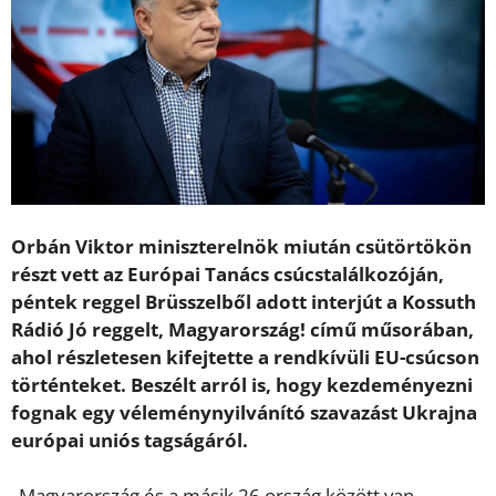
Orbán Viktor miniszterelnök miután csütörtökön
részt vett az Európai Tanács csúcstalálkozóján,
péntek reggel Brüsszelből adott interjút a Kossuth
Rádió Jó reggelt, Magyarország! című műsorában,
ahol részletesen kifejtette a rendkívüli EU-csúcson
történteket. Beszélt arról is, hogy kezdeményezni
fognak egy véleménynyilvánító szavazást Ukrajna
európai uniós tagságáról.
„Magyarország és a másik 26 ország között van