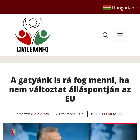
Kilépés
Hungarian
▼
a
tartalomba
Menü
A gatyánk is rá fog menni, ha
nem változtat álláspontján az
EU
Szerző:
civilek.info
2025. március 7.
BELFÖLD
,
KIEMELT