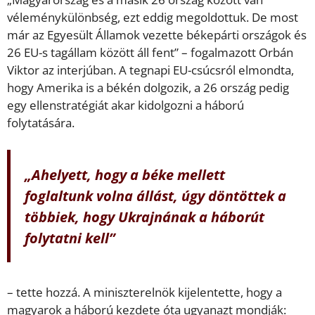
véleménykülönbség, ezt eddig megoldottuk. De most
már az Egyesült Államok vezette békepárti országok és
26 EU-s tagállam között áll fent” – fogalmazott Orbán
Viktor az interjúban. A tegnapi EU-csúcsról elmondta,
hogy Amerika is a békén dolgozik, a 26 ország pedig
egy ellenstratégiát akar kidolgozni a háború
folytatására.
„Ahelyett, hogy a béke mellett
foglaltunk volna állást, úgy döntöttek a
többiek, hogy Ukrajnának a háborút
folytatni kell”
– tette hozzá. A miniszterelnök kijelentette, hogy a
magyarok a háború kezdete óta ugyanazt mondják: