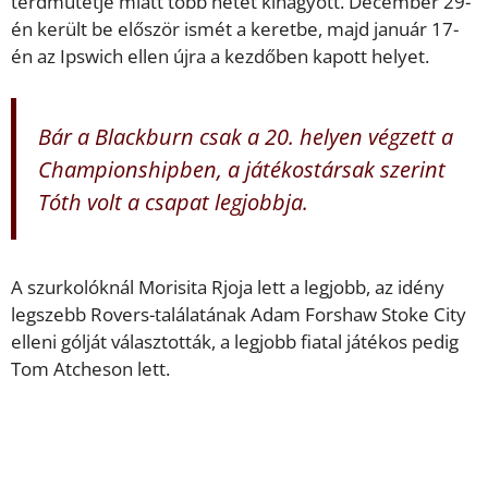
térdműtétje miatt több hetet kihagyott. December 29-
én került be először ismét a keretbe, majd január 17-
én az Ipswich ellen újra a kezdőben kapott helyet.
Bár a Blackburn csak a 20. helyen végzett a
Championshipben, a játékostársak szerint
Tóth volt a csapat legjobbja.
A szurkolóknál Morisita Rjoja lett a legjobb, az idény
legszebb Rovers-találatának Adam Forshaw Stoke City
elleni gólját választották, a legjobb fiatal játékos pedig
Tom Atcheson lett.