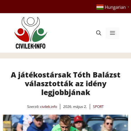
Kilépés
Hungarian
▼
a
tartalomba
Menü
A játékostársak Tóth Balázst
választották az idény
legjobbjának
Szerző:
civilek.info
2026. május 2.
SPORT