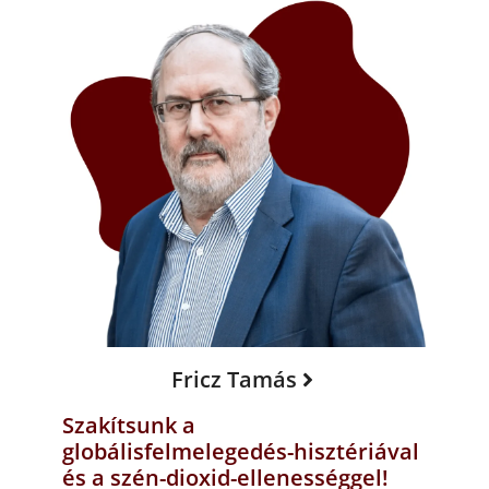
Fricz Tamás
Szakítsunk a
globálisfelmelegedés-hisztériával
és a szén-dioxid-ellenességgel!