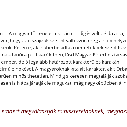
nni. A magyar történelem során mindig is volt példa arra,
ver, hogy az ő szájízük szerint változzon meg a honi helyze
rseolo Péterre, aki hűbérbe adta a németeknek Szent Istv
k a tanúi a politikai életben, lásd Magyar Pétert és társas
t ember, de ő legalább határozott karakterű és karakán,
elmű elnökével. A magyaroknak kitalált karakter, akit Orb
erűen minősíthetetlen. Mindig sikeresen megtalálják azoka
resen is hiába járatják le magukat, még nagyképűbben áll
az embert megválasztják miniszterelnöknek, méghoz