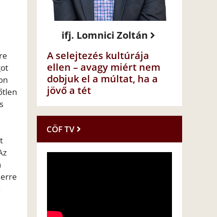
ifj. Lomnici Zoltán
A selejtezés kultúrája
re
ellen – avagy miért nem
got
dobjuk el a múltat, ha a
on
jövő a tét
őtlen
s
CÖF TV
t
Az
a
 erre
n