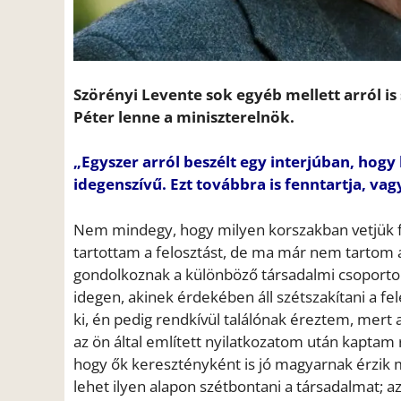
Szörényi Levente sok egyéb mellett arról is 
Péter lenne a miniszterelnök.
„Egyszer arról beszélt egy interjúban, hogy 
idegenszívű. Ezt továbbra is fenntartja, vagy
Nem mindegy, hogy milyen korszakban vetjük fe
tartottam a felosztást, de ma már nem tarto
gondolkoznak a különböző társadalmi csoportok és
idegen, akinek érdekében áll szétszakítani a fe
ki, én pedig rendkívül találónak éreztem, mer
az ön által említett nyilatkozatom után kaptam
hogy ők keresztényként is jó magyarnak érzik
lehet ilyen alapon szétbontani a társadalmat; a