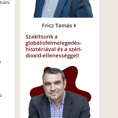
tváni
Fricz Tamás
Szakítsunk a
globálisfelmelegedés-
hisztériával és a szén-
dioxid-ellenességgel!
a
z