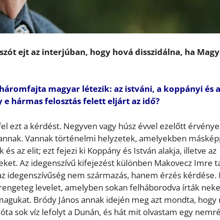
szót ejt az interjúban, hogy hová disszidálna, ha Mag
háromfajta magyar létezik: az istváni, a koppányi és 
 e hármas felosztás felett eljárt az idő?
l ezt a kérdést. Negyven vagy húsz évvel ezelőtt érvény
m annak. Vannak történelmi helyzetek, amelyekben máské
 az elit; ezt fejezi ki Koppány és István alakja, illetve az
leket. Az idegenszívű kifejezést különben Makovecz Imre ta
t az idegenszívűség nem származás, hanem érzés kérdése. 
 rengeteg levelet, amelyben sokan felháborodva írták nek
 magukat. Bródy János annak idején meg azt mondta, hog
zóta sok víz lefolyt a Dunán, és hát mit olvastam egy nemré