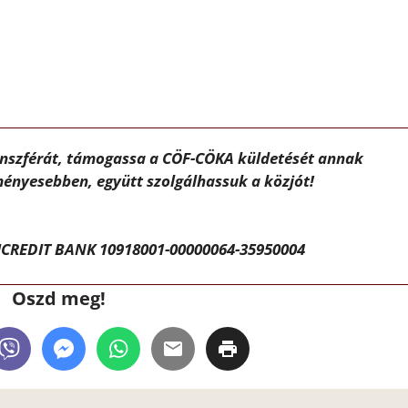
ánszférát, támogassa a CÖF-CÖKA küldetését annak
ényesebben, együtt szolgálhassuk a közjót!
CREDIT BANK 10918001-00000064-35950004
Oszd meg!