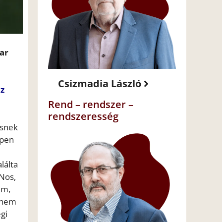
yar
Csizmadia László
az
Rend – rendszer –
rendszeresség
esnek
ppen
lálta
Nos,
em,
y nem
gi