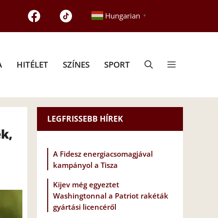
Hungarian
▼
A
HITÉLET
SZÍNES
SPORT
LEGFRISSEBB HÍREK
k,
A Fidesz energiacsomagjával
kampányol a Tisza
Kijev még egyeztet
Washingtonnal a Patriot rakéták
gyártási licencéről