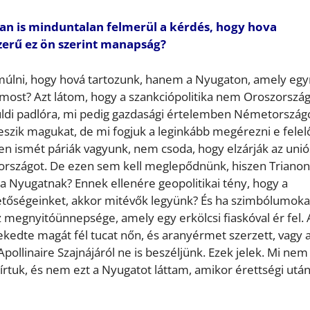
an is minduntalan felmerül a kérdés, hogy hova
zerű ez ön szerint manapság?
úlni, hogy hová tartozunk, hanem a Nyugaton, amely egy
most? Azt látom, hogy a szankciópolitika nem Oroszorszá
ldi padlóra, mi pedig gazdasági értelemben Németország
szik magukat, de mi fogjuk a leginkább megérezni e felel
n ismét páriák vagyunk, nem csoda, hogy elzárják az unió
rországot. De ezen sem kell meglepődnünk, hiszen Trianon
 Nyugatnak? Ennek ellenére geopolitikai tény, hogy a
hetőségeinket, akkor mitévők legyünk? És ha szimbólumoka
rz megnyitóünnepsége, amely egy erkölcsi fiaskóval ér fel. 
rekedte magát fél tucat nőn, és aranyérmet szerzett, vagy 
pollinaire Szajnájáról ne is beszéljünk. Ezek jelek. Mi nem
 írtuk, és nem ezt a Nyugatot láttam, amikor érettségi utá