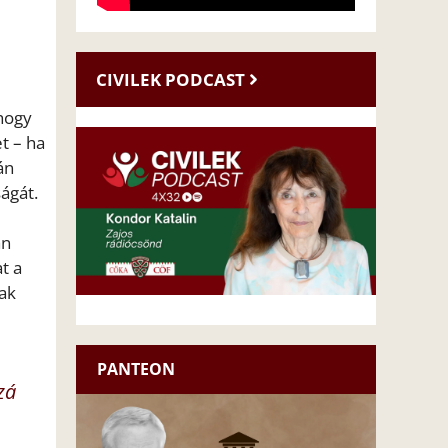
CIVILEK PODCAST
 hogy
t – ha
án
ágát.
án
t a
nak
PANTEON
zá