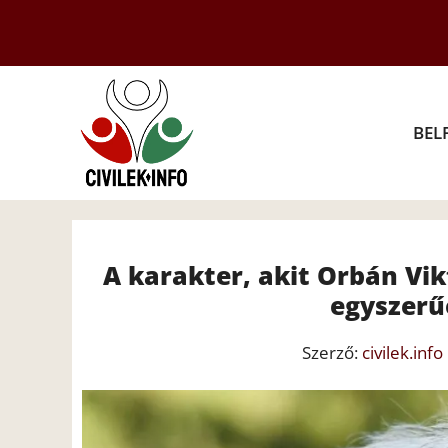
Kilépés
a
tartalomba
BEL
A karakter, akit Orbán Vik
egyszerű
Szerző:
civilek.info