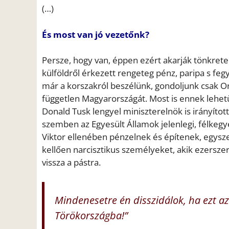
(…)
És most van jó vezetőnk?
Persze, hogy van, éppen ezért akarják tönkrete
külföldről érkezett rengeteg pénz, paripa s fegy
már a korszakról beszélünk, gondoljunk csak O
független Magyarországát. Most is ennek lehetün
Donald Tusk lengyel miniszterelnök is irányítot
szemben az Egyesült Államok jelenlegi, félkegy
Viktor ellenében pénzelnek és építenek, egysz
kellően narcisztikus személyeket, akik ezersze
vissza a pástra.
Mindenesetre én disszidálok, ha ezt 
Törökországba!”