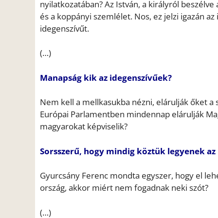
nyilatkozatában? Az István, a királyról beszél
és a koppányi szemlélet. Nos, ez jelzi igazán az 
idegenszívűt.
(…)
Manapság kik az idegenszívűek?
Nem kell a mellkasukba nézni, elárulják őket a 
Európai Parlamentben mindennap elárulják Magya
magyarokat képviselik?
Sorsszerű, hogy mindig köztük legyenek az
Gyurcsány Ferenc mondta egyszer, hogy el leh
ország, akkor miért nem fogadnak neki szót?
(…)