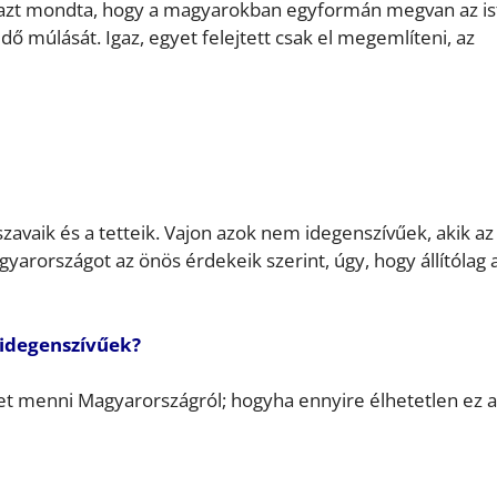
ve azt mondta, hogy a magyarokban egyformán megvan az is
idő múlását. Igaz, egyet felejtett csak el megemlíteni, az
szavaik és a tetteik. Vajon azok nem idegenszívűek, akik az
rországot az önös érdekeik szerint, úgy, hogy állítólag 
 idegenszívűek?
et menni Magyarországról; hogyha ennyire élhetetlen ez a