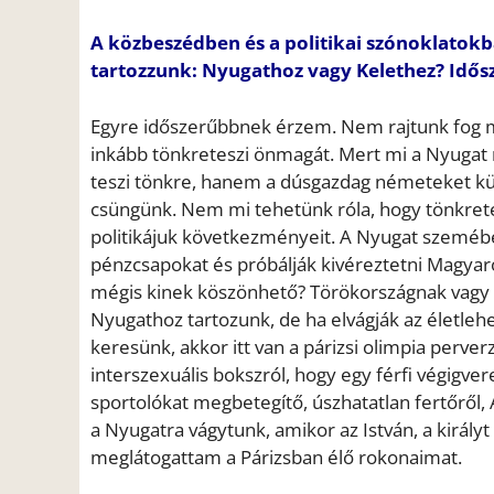
A közbeszédben és a politikai szónoklatokb
tartozzunk: Nyugathoz vagy Kelethez? Idős
Egyre időszerűbbnek érzem. Nem rajtunk fog m
inkább tönkreteszi önmagát. Mert mi a Nyugat 
teszi tönkre, hanem a dúsgazdag németeket kü
csüngünk. Nem mi tehetünk róla, hogy tönkrete
politikájuk következményeit. A Nyugat szemébe
pénzcsapokat és próbálják kivéreztetni Magya
mégis kinek köszönhető? Törökországnak vagy a
Nyugathoz tartozunk, de ha elvágják az életle
keresünk, akkor itt van a párizsi olimpia perve
interszexuális bokszról, hogy egy férfi végigve
sportolókat megbetegítő, úszhatatlan fertőről, A
a Nyugatra vágytunk, amikor az István, a királyt
meglátogattam a Párizsban élő rokonaimat.