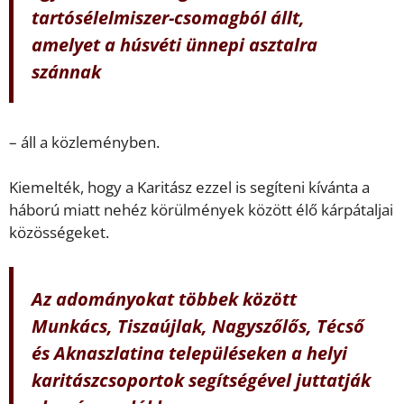
tartósélelmiszer-csomagból állt,
amelyet a húsvéti ünnepi asztalra
szánnak
– áll a közleményben.
Kiemelték, hogy a Karitász ezzel is segíteni kívánta a
háború miatt nehéz körülmények között élő kárpátaljai
közösségeket.
Az adományokat többek között
Munkács, Tiszaújlak, Nagyszőlős, Técső
és Aknaszlatina településeken a helyi
karitászcsoportok segítségével juttatják