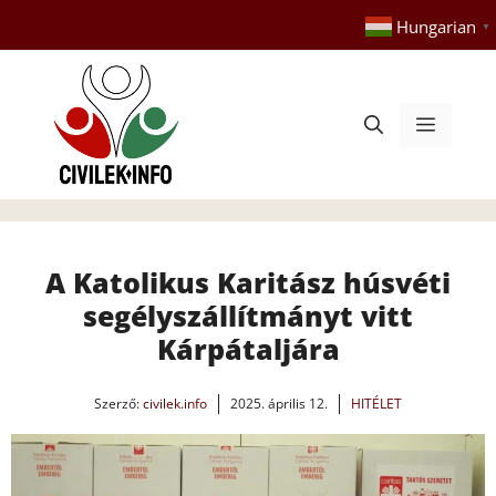
Kilépés
Hungarian
▼
a
tartalomba
Menü
A Katolikus Karitász húsvéti
segélyszállítmányt vitt
Kárpátaljára
Szerző:
civilek.info
2025. április 12.
HITÉLET