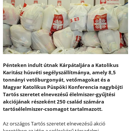
Pénteken indult útnak Kárpátaljára a Katolikus
Karitász húsvéti segélyszállítmánya, amely 8,5
tonnányi vetőburgonyát, vetőmagokat és a
Magyar Katolikus Püspöki Konferencia nagyböjti
Tartós szeretet elnevezésű élelmiszer-gyűjtési
akciójának részeként 250 család számára
tartósélelmiszer-csomagot tartalmazott.
Az országos Tartós szeretet elnevezésű akció
keretében az idén a széleskörű társadalmi