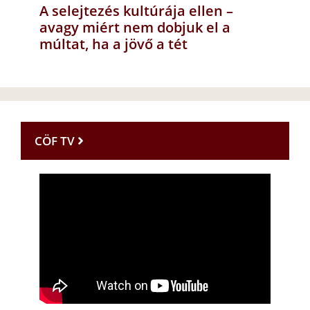
A selejtezés kultúrája ellen –
avagy miért nem dobjuk el a
múltat, ha a jövő a tét
CÖF TV