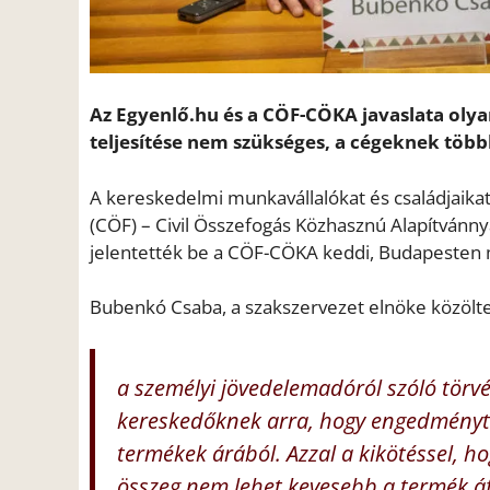
Az Egyenlő.hu és a CÖF-CÖKA javaslata olyan 
teljesítése nem szükséges, a cégeknek több
A kereskedelmi munkavállalókat és családjaikat
(CÖF) – Civil Összefogás Közhasznú Alapítván
jelentették be a CÖF-CÖKA keddi, Budapesten m
Bubenkó Csaba, a szakszervezet elnöke közölte
a személyi jövedelemadóról szóló törvé
kereskedőknek arra, hogy engedményt 
termékek árából. Azzal a kikötéssel, 
összeg nem lehet kevesebb a termék áfá