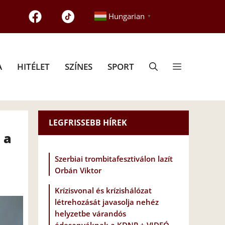
Hungarian
▼
A
HITÉLET
SZÍNES
SPORT
LEGFRISSEBB HÍREK
 a
Szerbiai trombitafesztiválon lazít
Orbán Viktor
Krízisvonal és krízishálózat
létrehozását javasolja nehéz
helyzetbe várandós