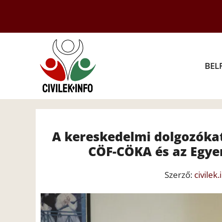
Kilépés
a
tartalomba
BEL
A kereskedelmi dolgozókat
CÖF-CÖKA és az Egyen
Szerző:
civilek.