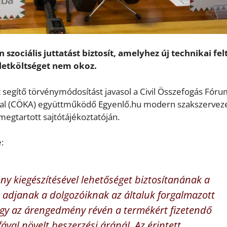
szociális juttatást biztosít, amelyhez új technikai fel
letköltséget nem okoz.
 segítő törvénymódosítást javasol a Civil Összefogás Fór
nyal (CÖKA) együttműködő Egyenlő.hu modern szakszerveze
egtartott sajtótájékoztatóján.
:
ny kiegészítésével lehetőséget biztosítanának a
adjanak a dolgozóiknak az általuk forgalmazott
hogy az árengedmény révén a termékért fizetendő
val növelt beszerzési áránál. Az érintett