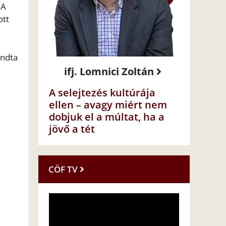
 A
ott
ondta
ifj. Lomnici Zoltán
A selejtezés kultúrája
ellen – avagy miért nem
dobjuk el a múltat, ha a
jövő a tét
CÖF TV