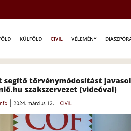
FÖLD
KÜLFÖLD
CIVIL
VÉLEMÉNY
DIASZPÓR
 segítő törvénymódosítást javasol
lő.hu szakszervezet (videóval)
info
2024. március 12.
CIVIL