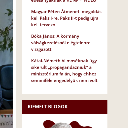
édesanyáknak a KDNP + VIDEÓ
Magyar Péter: Átmeneti megoldás
kell Paks I-re, Paks II-t pedig újra
kell tervezni
Bóka János: A kormány
válságkezelésből elégtelenre
vizsgázott
Kátai-Németh Vilmoséknak úgy
sikerült „propagandázniuk” a
minisztérium falán, hogy ehhez
semmiféle engedélyük nem volt
KIEMELT BLOGOK