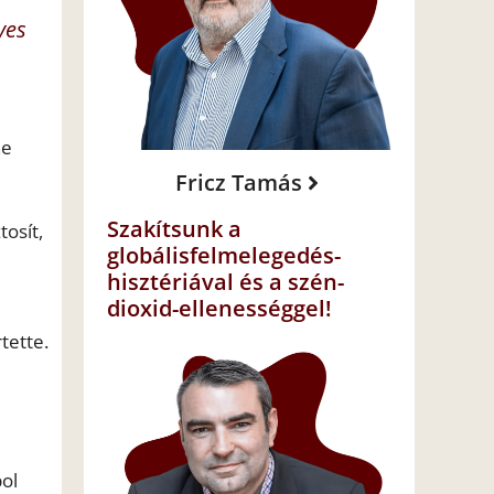
yes
ne
Fricz Tamás
Szakítsunk a
tosít,
globálisfelmelegedés-
hisztériával és a szén-
dioxid-ellenességgel!
tette.
pol