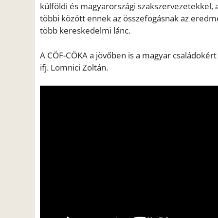
külföldi és magyarországi szakszervezetekkel, 
többi között ennek az összefogásnak az eredmé
több kereskedelmi lánc.
A CÖF-CÖKA a jövőben is a magyar családokért
ifj. Lomnici Zoltán.