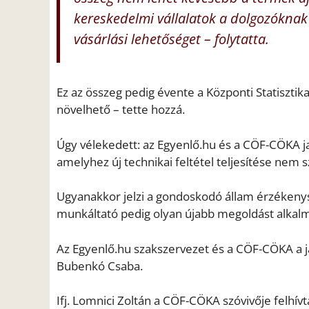
kereskedelmi vállalatok a dolgozóknak
vásárlási lehetőséget – folytatta.
Ez az összeg pedig évente a Központi Statisztik
növelhető – tette hozzá.
Úgy vélekedett: az Egyenlő.hu és a CÖF-CÖKA jav
amelyhez új technikai feltétel teljesítése nem
Ugyanakkor jelzi a gondoskodó állam érzékenysé
munkáltató pedig olyan újabb megoldást alkalm
Az Egyenlő.hu szakszervezet és a CÖF-CÖKA a j
Bubenkó Csaba.
Ifj. Lomnici Zoltán a CÖF-CÖKA szóvivője felhív