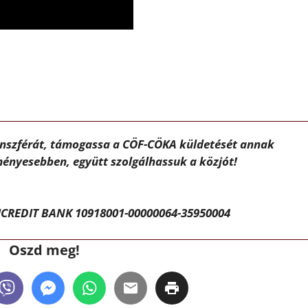
ánszférát, támogassa a CÖF-CÖKA küldetését annak
ényesebben, együtt szolgálhassuk a közjót!
CREDIT BANK 10918001-00000064-35950004
Oszd meg!