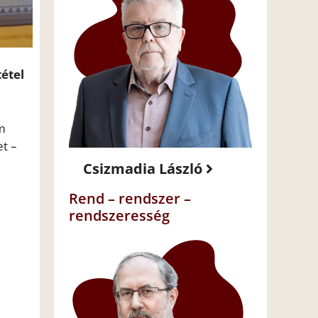
tétel
um
t –
Csizmadia László
Rend – rendszer –
rendszeresség