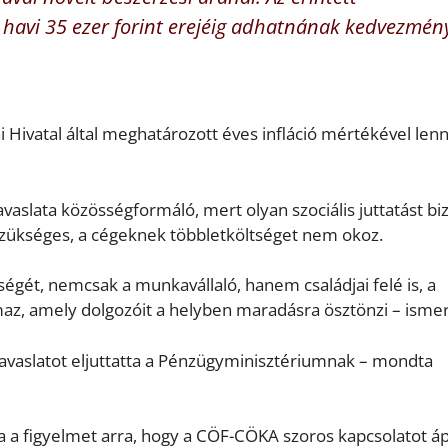
 havi 35 ezer forint erejéig adhatnának kedvezmén
ai Hivatal által meghatározott éves infláció mértékével len
aslata közösségformáló, mert olyan szociális juttatást biz
 szükséges, a cégeknek többletköltséget nem okoz.
gét, nemcsak a munkavállaló, hanem családjai felé is, a
az, amely dolgozóit a helyben maradásra ösztönzi – ismer
avaslatot eljuttatta a Pénzügyminisztériumnak – mondta
ta a figyelmet arra, hogy a CÖF-CÖKA szoros kapcsolatot á