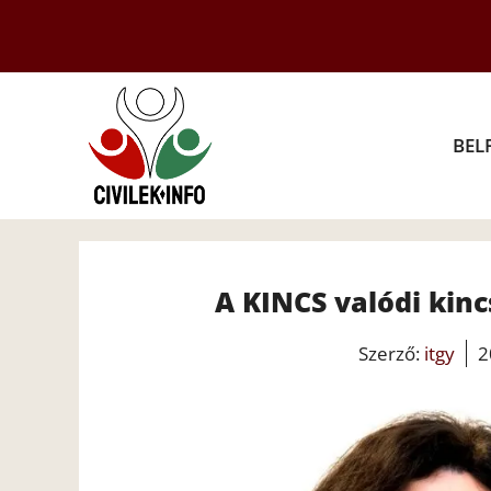
Kilépés
a
tartalomba
BEL
A KINCS valódi kinc
Szerző:
itgy
2