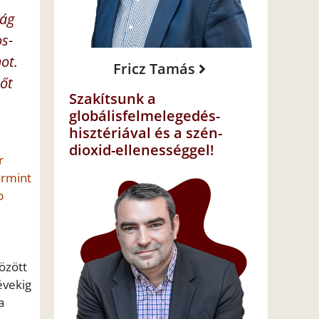
ság
os-
ot.
Fricz Tamás
őt
Szakítsunk a
globálisfelmelegedés-
hisztériával és a szén-
dioxid-ellenességgel!
r
ármint
b
özött
évekig
a