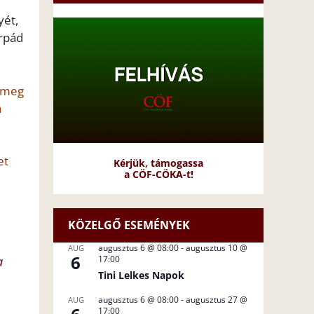
yét,
Árpád
y meg
a
et
Kérjük, támogassa
a CÖF-CÖKA-t!
KÖZELGŐ ESEMÉNYEK
augusztus 6 @ 08:00
-
augusztus 10 @
AUG
6
17:00
a
Tini Lelkes Napok
augusztus 6 @ 08:00
-
augusztus 27 @
AUG
17:00