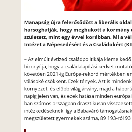
Manapság újra felerősödött a liberális olda
harsoghatják, hogy megbukott a kormány 
született, mint egy évvel korábban. Mi a vé
Intézet a Népesedésért és a Családokért (K
– Az elmúlt évtized családpolitikája kiemelkedő
bizonyítja, hogy a családalapítási kedvet mut
követően 2021-ig Európa-rekord mértékben eme
válásoké csökkent. Ezek tények. Azt is mindenk
környezet, és előbb világjárvány, majd a háború
napig jelen van, és ezek hatása minden európa
ban számos országban drasztikusan visszaesett
intézkedéseknek, így a Babaváró támogatásnak
megszületett gyermekek száma, 89 193-ról 93 e