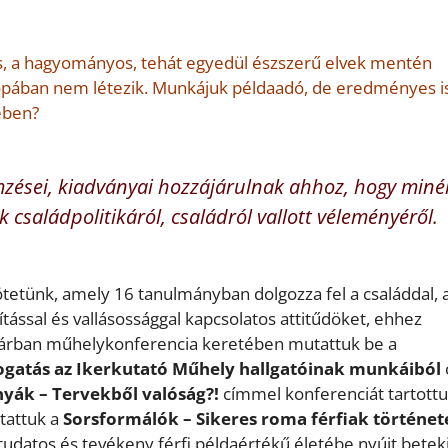
kus, a hagyományos, tehát egyedül észszerű elvek mentén
pában nem létezik. Munkájuk példaadó, de eredményes i
ében?
emzései, kiadványai hozzájárulnak ahhoz, hogy miné
családpolitikáról, családról vallott véleményéről.
tetünk, amely 16 tanulmányban dolgozza fel a családdal, 
ítással és vallásossággal kapcsolatos attitűdöket, ehhez
ruárban műhelykonferencia keretében mutattuk be a
gatás az Ikerkutató Műhely hallgatóinak munkáiból
yák – Tervekből valóság?!
címmel konferenciát tartottu
tattuk a
Sorsformálók – Sikeres roma férfiak történet
ltudatos és tevékeny férfi példaértékű életébe nyújt beteki