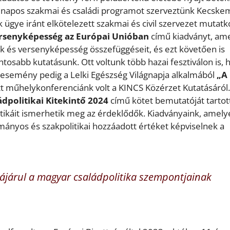
napos szakmai és családi programot szerveztünk Kecske
 ügye iránt elkötelezett szakmai és civil szervezet mutatk
rsenyképesség az Európai Unióban
című kiadványt, am
k és versenyképesség összefüggéseit, és ezt követően is
osabb kutatásunk. Ott voltunk több hazai fesztiválon is, 
i esemény pedig a Lelki Egészség Világnapja alkalmából
„A
 műhelykonferenciánk volt a KINCS Közérzet Kutatásáról.
dpolitikai Kitekintő 2024
című kötet bemutatóját tartot
itikáit ismerhetik meg az érdeklődők. Kiadványaink, amely
ányos és szakpolitikai hozzáadott értéket képviselnek a
zájárul a magyar családpolitika szempontjainak