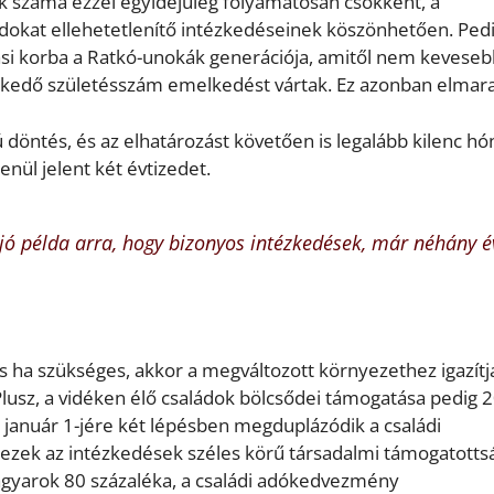
k száma ezzel egyidejűleg folyamatosan csökkent, a
ádokat ellehetetlenítő intézkedéseinek köszönhetően. Ped
ási korba a Ratkó-unokák generációja, amitől nem keveseb
kedő születésszám emelkedést vártak. Ez azonban elmara
 döntés, és az elhatározást követően is legalább kilenc hó
enül jelent két évtizedet.
jó példa arra, hogy bizonyos intézkedések, már néhány 
s ha szükséges, akkor a megváltozott környezethez igazítj
Plusz, a vidéken élő családok bölcsődei támogatása pedig 
 január 1-jére két lépésben megduplázódik a családi
ezek az intézkedések széles körű társadalmi támogatotts
agyarok 80 százaléka, a családi adókedvezmény