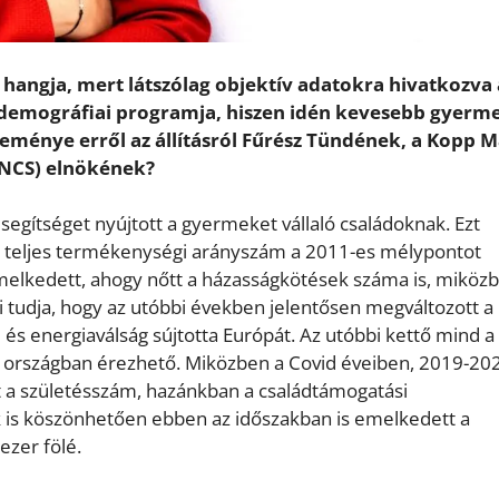
l hangja, mert látszólag objektív adatokra hivatkozva 
demográfiai programja, hiszen idén kevesebb gyerm
leménye erről az állításról Fűrész Tündének, a Kopp M
INCS) elnökének?
 segítséget nyújtott a gyermeket vállaló családoknak. Ezt
ató teljes termékenységi arányszám a 2011-es mélypontot
lkedett, ahogy nőtt a házasságkötések száma is, miközb
i tudja, hogy az utóbbi években jelentősen megváltozott a
 és energiaválság sújtotta Európát. Az utóbbi kettő mind a
i országban érezhető. Miközben a Covid éveiben, 2019-20
 a születésszám, hazánkban a családtámogatási
 is köszönhetően ebben az időszakban is emelkedett a
zer fölé.