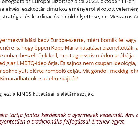
 elfogadta az Európai Bizottság által 2023. október 11-én
selekvési eszköztár című közleményéről alkotott vélemén
stratégiai és kordinációs elnökhelyettese, dr. Mészáros 
gyermekvállalási kedv Európa-szerte, miért bomlik fel vag
enére is, hogy éppen Kopp Mária kutatásai bizonyították, 
 azonban beszélnünk kell, mert agresszív módon próbálja
dig az LMBTQ-ideológia. És sajnos nem csupán ideológia,
sokhelyütt elérte romboló célját. Mit gondol, meddig leh
 Kimaradhatunk-e az elmebajból?
 ezt a KINCS kutatásai is alátámasztják.
éka tartja fontos kérdésnek a gyermekek védelmét. Ami 
gyöntetűen a tradicionális felfogással értenek egyet,