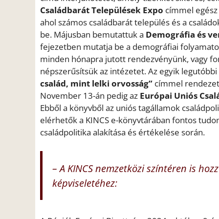
Családbarát Települések Expo
címmel egész 
ahol számos családbarát település és a családok
be. Májusban bemutattuk a
Demográfia és ve
fejezetben mutatja be a demográfiai folyamato
minden hónapra jutott rendezvényünk, vagy font
népszerűsítsük az intézetet. Az egyik legutóbb
család, mint lelki orvosság”
címmel rendezett
November 13-án pedig az
Európai Uniós Csalá
Ebből a könyvből az uniós tagállamok családpol
elérhetők a KINCS e-könyvtárában fontos tudom
családpolitika alakítása és értékelése során.
– A KINCS nemzetközi színtéren is hoz
képviseletéhez: