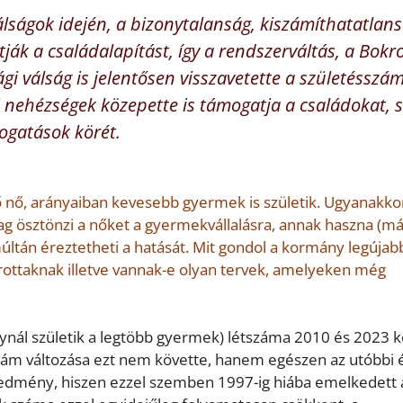
válságok idején, a bizonytalanság, kiszámíthatatlan
ák a családalapítást, így a rendszerváltás, a Bokr
 válság is jelentősen visszavetette a születésszám
ehézségek közepette is támogatja a családokat, s
mogatások körét.
ő nő, arányaiban kevesebb gyermek is születik. Ugyanakko
g ösztönzi a nőket a gyermekvállalásra, annak haszna (m
últán éreztetheti a hatását. Mit gondol a kormány legújab
rrottaknak illetve vannak-e olyan tervek, amelyeken még
lynál születik a legtöbb gyermek) létszáma 2010 és 2023 k
szám változása ezt nem követte, hanem egészen az utóbbi 
edmény, hiszen ezzel szemben 1997-ig hiába emelkedett 