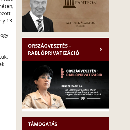
méten,
ozott
ely 13
hogy
ORSZÁGVESZTÉS –
RABLÓPRIVATIZÁCIÓ
tuk.
ek
TÁMOGATÁS