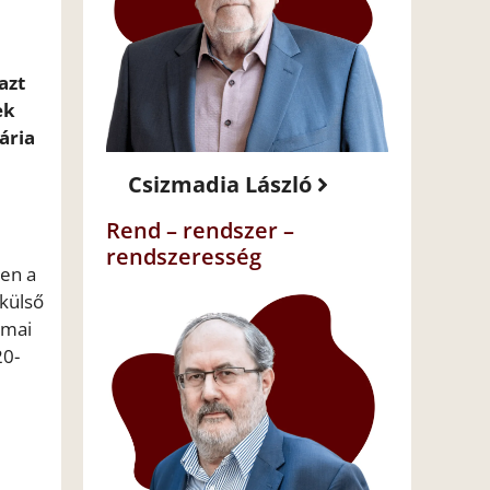
azt
ek
ária
Csizmadia László
Rend – rendszer –
rendszeresség
en a
 külső
 mai
20-