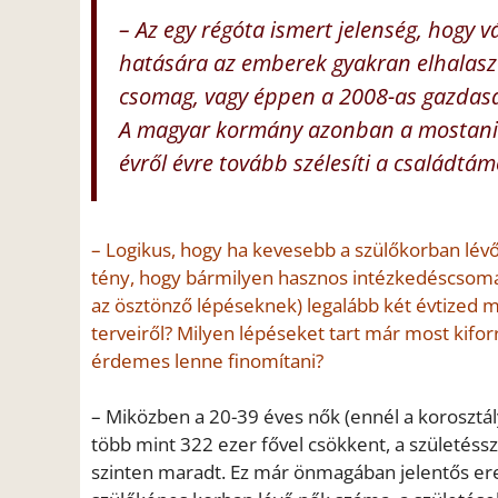
– Az egy régóta ismert jelenség, hogy 
hatására az emberek gyakran elhalasztj
csomag, vagy éppen a 2008-as gazdasági
A magyar kormány azonban a mostani n
évről évre tovább szélesíti a családtá
– Logikus, hogy ha kevesebb a szülőkorban lév
tény, hogy bármilyen hasznos intézkedéscsoma
az ösztönző lépéseknek) legalább két évtized m
terveiről? Milyen lépéseket tart már most kifo
érdemes lenne finomítani?
– Miközben a 20-39 éves nők (ennél a korosztá
több mint 322 ezer fővel csökkent, a születés
szinten maradt. Ez már önmagában jelentős er