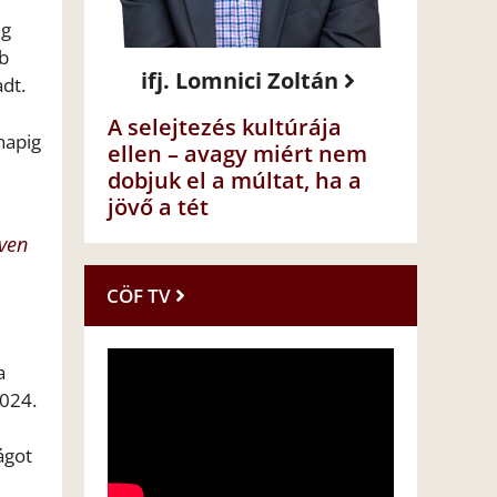
ig
b
ifj. Lomnici Zoltán
dt.
A selejtezés kultúrája
napig
ellen – avagy miért nem
dobjuk el a múltat, ha a
jövő a tét
éven
CÖF TV
a
2024.
ágot