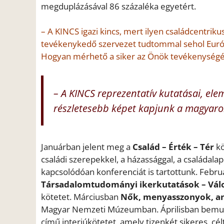
megduplázásával 86 százaléka egyetért.
– A KINCS igazi kincs, mert ilyen családcentri
tevékenykedő szervezet tudtommal sehol Euró
Hogyan mérhető a siker az Önök tevékenység
– A KINCS reprezentatív kutatásai, el
részletesebb képet kapjunk a magyarok 
Januárban jelent meg a
Család – Érték – Tér
kö
családi szerepekkel, a házassággal, a családalap
kapcsolódóan konferenciát is tartottunk. Feb
Társadalomtudományi ikerkutatások – Válo
kötetet. Márciusban
Nők, menyasszonyok, an
Magyar Nemzeti Múzeumban. Áprilisban bemu
című interjúkötetet, amely tizenkét sikeres, cé