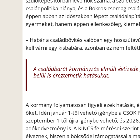
szülőképes korban lévő nők száma, a születése
családpolitika hiánya, és a Bokros-csomag csal
éppen abban az időszakban lépett családalapít
gyermeket, hanem éppen ellenkezőleg, kiemel
– Habár a családbővítés valóban egy hosszútávú
kell várni egy kisbabára, azonban ez nem feltétl
A családbarát kormányzás elmúlt évtizede 
belül is éreztethetik hatásukat.
A kormány folyamatosan figyeli ezek hatását, é
őket. Idén január 1-től vehető igénybe a CSOK 
szeptember 1-től újra igénybe vehető, és 2026.
adókedvezmény is. A KINCS felmérései szerint 
élveznek, hiszen a bölcsődei támogatással a m