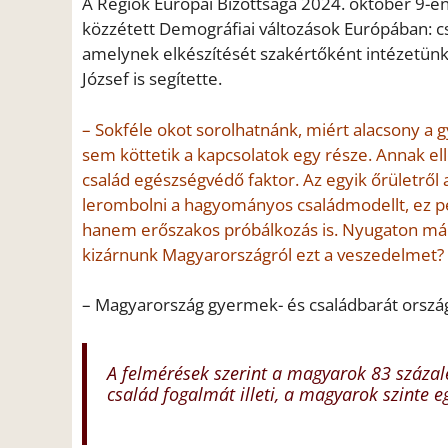
A Régiók Európai Bizottsága 2024. október 9-én
közzétett Demográfiai változások Európában: c
amelynek elkészítését szakértőként intézetünk 
József is segítette.
– Sokféle okot sorolhatnánk, miért alacsony a 
sem köttetik a kapcsolatok egy része. Annak ell
család egészségvédő faktor. Az egyik őrületről
lerombolni a hagyományos családmodellt, ez pe
hanem erőszakos próbálkozás is. Nyugaton már 
kizárnunk Magyarországról ezt a veszedelmet?
– Magyarország gyermek- és családbarát ország,
A felmérések szerint a magyarok 83 százal
család fogalmát illeti, a magyarok szinte e