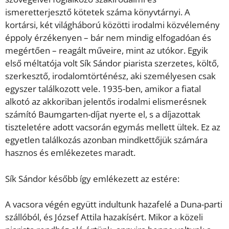
ismeretterjesztő kötetek száma könyvtárnyi. A
kortársi, két világháború közötti irodalmi közvélemény
éppoly érzékenyen – bár nem mindig elfogadóan és
megértően – reagált műveire, mint az utókor. Egyik
első méltatója volt Sík Sándor piarista szerzetes, költő,
szerkesztő, irodalomtörténész, aki személyesen csak
egyszer találkozott vele. 1935-ben, amikor a fiatal
alkotó az akkoriban jelentős irodalmi elismerésnek
számító Baumgarten-díjat nyerte el, s a díjazottak
tiszteletére adott vacsorán egymás mellett ültek. Ez az
egyetlen találkozás azonban mindkettőjük számára
hasznos és emlékezetes maradt.
Sík Sándor később így emlékezett az estére:
A vacsora végén együtt indultunk hazafelé a Duna-parti
szállóból, és József Attila hazakísért. Mikor a közeli