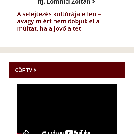
ifj. Lomnici Zoltán
A selejtezés kultúrája ellen –
avagy miért nem dobjuk el a
múltat, ha a jövő a tét
CÖF TV