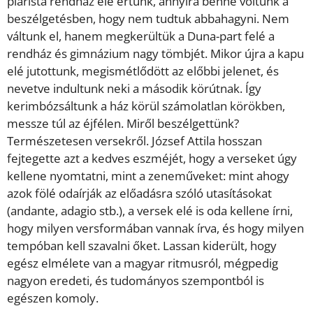
piarista rendház elé értünk, annyira benne voltunk a
beszélgetésben, hogy nem tudtuk abbahagyni. Nem
váltunk el, hanem megkerültük a Duna-part felé a
rendház és gimnázium nagy tömbjét. Mikor újra a kapu
elé jutottunk, megismétlődött az előbbi jelenet, és
nevetve indultunk neki a második körútnak. Így
kerimbózsáltunk a ház körül számolatlan körökben,
messze túl az éjfélen. Miről beszélgettünk?
Természetesen versekről. József Attila hosszan
fejtegette azt a kedves eszméjét, hogy a verseket úgy
kellene nyomtatni, mint a zeneműveket: mint ahogy
azok fölé odaírják az előadásra szóló utasításokat
(andante, adagio stb.), a versek elé is oda kellene írni,
hogy milyen versformában vannak írva, és hogy milyen
tempóban kell szavalni őket. Lassan kiderült, hogy
egész elmélete van a magyar ritmusról, mégpedig
nagyon eredeti, és tudományos szempontból is
egészen komoly.