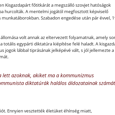
n Kisgazdapárt főtitkárát a megszálló szovjet hatóságok
óba hurcolták. A mentelmi jogától megfosztott képviselő
 és munkatáborokban. Szabadon engedése után pár évvel, 
 állomása volt annak az eltervezett folyamatnak, amely so
 totális egypárti diktatúra kiépítése felé haladt. A kisgazd
 jogok lábbal tiprásának jelképévé vált, s jól jellemezte a
lmát.
ja lett azoknak, akiket ma a kommunizmus
ommunista diktatúrák halálos áldozatainak számá
ót. Ennyien vesztették életüket éhínség miatt,