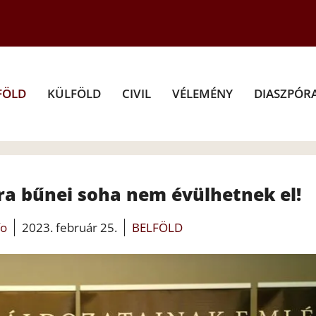
FÖLD
KÜLFÖLD
CIVIL
VÉLEMÉNY
DIASZPÓR
a bűnei soha nem évülhetnek el!
fo
2023. február 25.
BELFÖLD