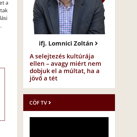
et a
ttak
lási
.
ifj. Lomnici Zoltán
A selejtezés kultúrája
ellen – avagy miért nem
dobjuk el a múltat, ha a
jövő a tét
CÖF TV