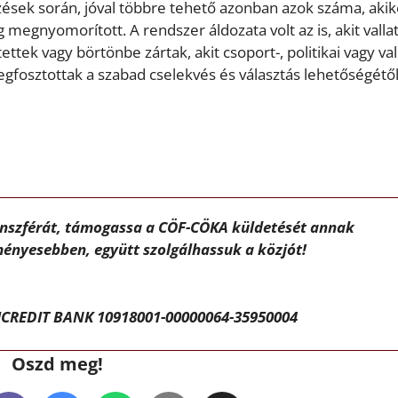
sek során, jóval többre tehető azonban azok száma, akik
g megnyomorított. A rendszer áldozata volt az is, akit valla
ttek vagy börtönbe zártak, akit csoport-, politikai vagy val
egfosztottak a szabad cselekvés és választás lehetőségétől
ánszférát, támogassa a CÖF-CÖKA küldetését annak
ényesebben, együtt szolgálhassuk a közjót!
CREDIT BANK 10918001-00000064-35950004
Oszd meg!