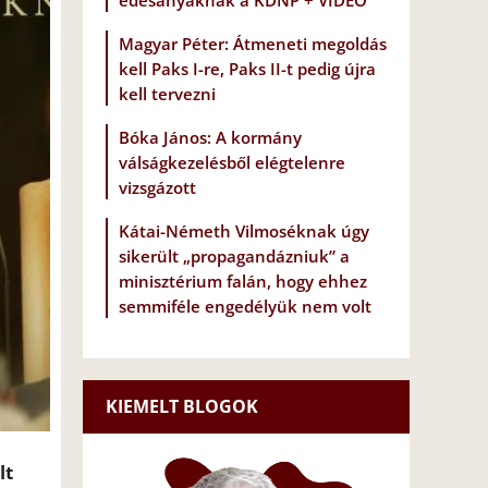
édesanyáknak a KDNP + VIDEÓ
Magyar Péter: Átmeneti megoldás
kell Paks I-re, Paks II-t pedig újra
kell tervezni
Bóka János: A kormány
válságkezelésből elégtelenre
vizsgázott
Kátai-Németh Vilmoséknak úgy
sikerült „propagandázniuk” a
minisztérium falán, hogy ehhez
semmiféle engedélyük nem volt
KIEMELT BLOGOK
lt