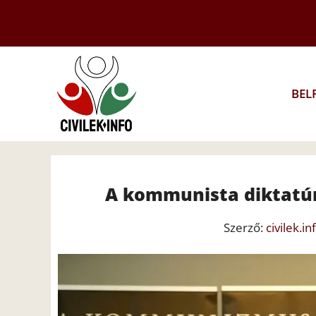
Kilépés
a
tartalomba
BEL
A kommunista diktatúr
Szerző:
civilek.in