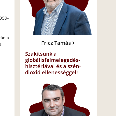
1959-
rán a
Fricz Tamás
a
Szakítsunk a
globálisfelmelegedés-
hisztériával és a szén-
dioxid-ellenességgel!
t