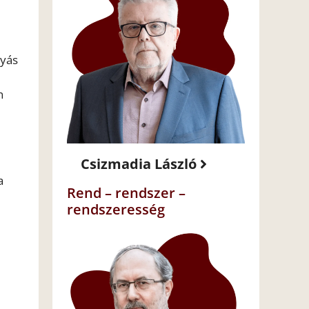
lyás
n
Csizmadia László
a
Rend – rendszer –
rendszeresség