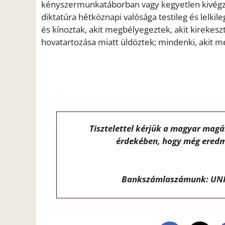
kényszermunkatáborban vagy kegyetlen kivégzé
diktatúra hétköznapi valósága testileg és lelkile
és kínoztak, akit megbélyegeztek, akit kirekeszte
hovatartozása miatt üldöztek; mindenki, akit m
Tisztelettel kérjük a magyar mag
érdekében, hogy még eredm
Bankszámlaszámunk: UNI