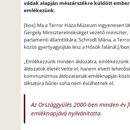
vádak alapján mészárszékre küldött emberek
emlékezünk.
[box] Ma a Terror Háza Múzeum ingyenesen lát
Gergely Miniszterelnökséget vezető miniszter,
parlamenti államtitkára, Schmidt Mária, a Te
közös gyertyagyújtás lesz a Hősök falánál.[/box
„Emlékezzünk minden áldozatra, emlékezzünk ar
áldozatok életét vette el, hanem elvett lehetősé
kommunizmus áldozatainak emléknapján közössé
diktatúra bűnei soha nem évülhetnek el.
Az Országgyűlés 2000-ben minden év 
emléknapjává nyilvánította.