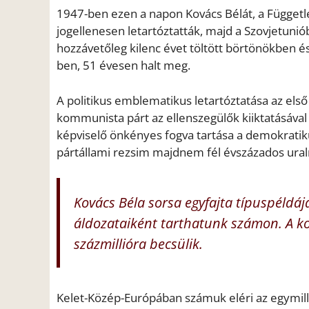
1947-ben ezen a napon Kovács Bélát, a Függetle
jogellenesen letartóztatták, majd a Szovjetuni
hozzávetőleg kilenc évet töltött börtönökben
ben, 51 évesen halt meg.
A politikus emblematikus letartóztatása az első
kommunista párt az ellenszegülők kiiktatásával a
képviselő önkényes fogva tartása a demokratikus
pártállami rezsim majdnem fél évszázados ura
Kovács Béla sorsa egyfajta típuspéldá
áldozataiként tarthatunk számon. A k
százmillióra becsülik.
Kelet-Közép-Európában számuk eléri az egymilli