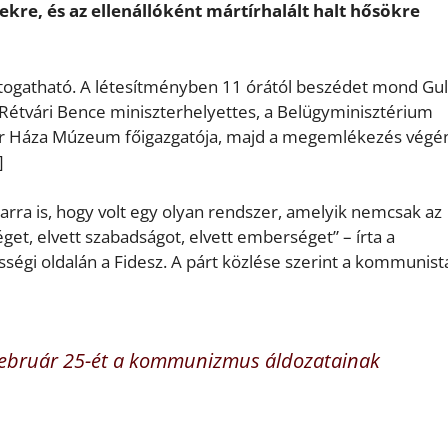
re, és az ellenállóként mártírhalált halt hősökre
ogatható. A létesítményben 11 órától beszédet mond Gu
 Rétvári Bence miniszterhelyettes, a Belügyminisztérium
rror Háza Múzeum főigazgatója, majd a megemlékezés végé
]
ra is, hogy volt egy olyan rendszer, amelyik nemcsak az
get, elvett szabadságot, elvett emberséget” – írta a
gi oldalán a Fidesz. A párt közlése szerint a kommunist
február 25-ét a kommunizmus áldozatainak