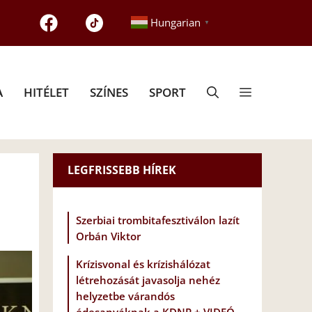
Hungarian
▼
A
HITÉLET
SZÍNES
SPORT
LEGFRISSEBB HÍREK
Szerbiai trombitafesztiválon lazít
Orbán Viktor
Krízisvonal és krízishálózat
létrehozását javasolja nehéz
helyzetbe várandós