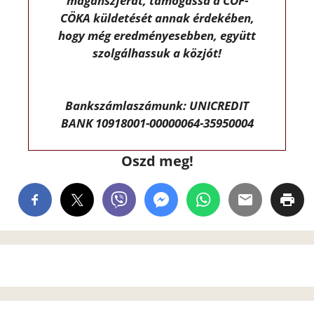
magánszférát, támogassa a CÖF-
CÖKA küldetését annak érdekében,
hogy még eredményesebben, együtt
szolgálhassuk a közjót!
Bankszámlaszámunk: UNICREDIT
BANK 10918001-00000064-35950004
Oszd meg!