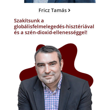
Fricz Tamás
Szakítsunk a
globálisfelmelegedés-hisztériával
és a szén-dioxid-ellenességgel!