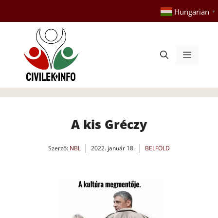
Kilépés
Hungarian
▼
a
tartalomba
Menü
A kis Gréczy
Szerző:
NBL
2022. január 18.
BELFÖLD