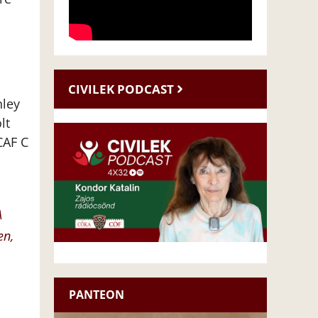
CIVILEK PODCAST
nley
lt
CAF C
A
en,
PANTEON