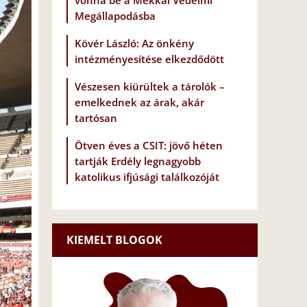
vonna be a Mekkai Védelmi
Megállapodásba
Kövér László: Az önkény
intézményesítése elkezdődött
Vészesen kiürültek a tárolók –
emelkednek az árak, akár
tartósan
Ötven éves a CSIT: jövő héten
tartják Erdély legnagyobb
katolikus ifjúsági találkozóját
KIEMELT BLOGOK