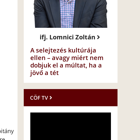
ifj. Lomnici Zoltán
A selejtezés kultúrája
ellen – avagy miért nem
dobjuk el a múltat, ha a
jövő a tét
CÖF TV
pitány
re