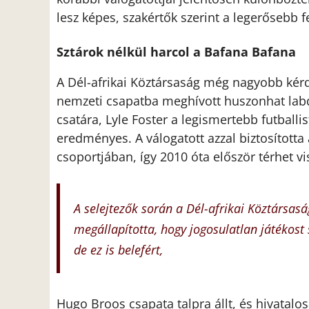
lesz képes, szakértők szerint a legerősebb fe
Sztárok nélkül harcol a Bafana Bafana
A Dél-afrikai Köztársaság még nagyobb kérdő
nemzeti csapatba meghívott huszonhat lab
csatára, Lyle Foster a legismertebb futballi
eredményes. A válogatott azzal biztosította
csoportjában, így 2010 óta először térhet vi
A selejtezők során a Dél-afrikai Köztársasá
megállapította, hogy jogosulatlan játékost 
de ez is belefért,
Hugo Broos csapata talpra állt, és hivatalo