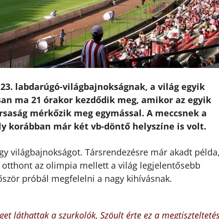
3. labdarúgó-világbajnokságnak, a világ egyik
an ma 21 órakor kezdődik meg, amikor az egyik
társaság mérkőzik meg egymással. A meccsnek a
y korábban már két vb-döntő helyszíne is volt.
gy világbajnokságot. Társrendezésre már akadt példa
otthont az olimpia mellett a világ legjelentősebb
zör próbál megfelelni a nagy kihívásnak.
 láthattak a szurkolók, Szöult érte ez a megtiszteltetés