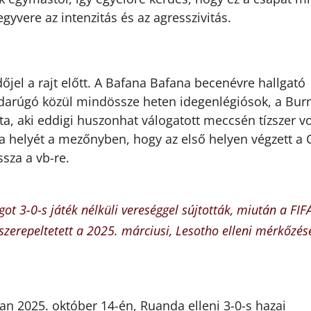
gyvere az intenzitás és az agresszivitás.
jel a rajt előtt. A Bafana Bafana becenévre hallgató
darúgó közül mindössze heten idegenlégiósok, a Bur
sta, aki eddigi huszonhat válogatott meccsén tízszer vo
 a helyét a mezőnyben, hogy az első helyen végzett a 
ssza a vb-re.
got 3-0-s játék nélküli vereséggel sújtották, miután a FIF
szerepeltetett a 2025. márciusi, Lesotho elleni mérkőzés
san 2025. október 14-én, Ruanda elleni 3-0-s hazai