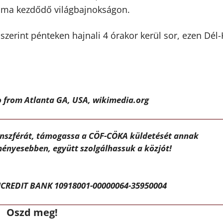
a ma kezdődő világbajnokságon.
zerint pénteken hajnali 4 órakor kerül sor, ezen Dél
o from Atlanta GA, USA, wikimedia.org
ánszférát, támogassa a CÖF-CÖKA küldetését annak
ényesebben, együtt szolgálhassuk a közjót!
CREDIT BANK 10918001-00000064-35950004
Oszd meg!