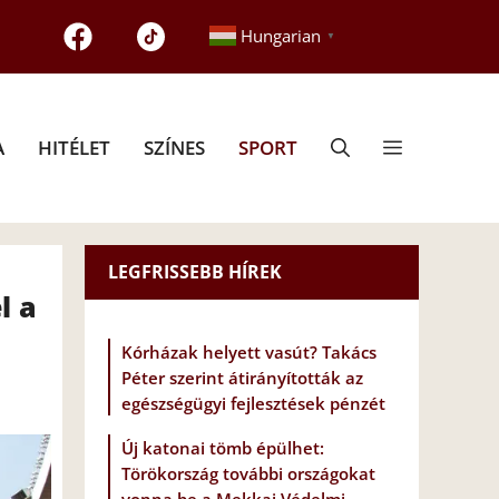
Hungarian
▼
A
HITÉLET
SZÍNES
SPORT
LEGFRISSEBB HÍREK
l a
Kórházak helyett vasút? Takács
Péter szerint átirányították az
egészségügyi fejlesztések pénzét
Új katonai tömb épülhet:
Törökország további országokat