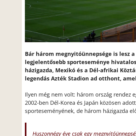
Bár három megnyitóünnepsége is lesz a 2
legjelentősebb sporteseménye hivatalos
házigazda, Mexikó és a Dél-afrikai Köz
legendás Azték Stadion ad otthont, amel
Ilyen még nem volt: három ország rendez e
2002-ben Dél-Korea és Japán közösen adott 
sporteseményének, de három házigazda elős
Huszonnégy éve csak egy megnyitóünnepséget