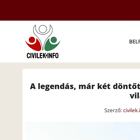
Kilépés
a
tartalomba
BEL
A legendás, már két döntőt 
vi
Szerző:
civilek.