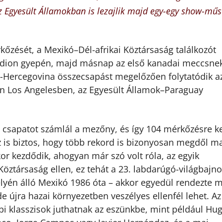
Egyesült Államokban is lezajlik majd egy-egy show-műs
őzését, a Mexikó–Dél-afrikai Köztársaság találkozót
tadion gyepén, majd másnap az első kanadai meccsne
-Hercegovina összecsapást megelőzően folytatódik a
 Los Angelesben, az Egyesült Államok–Paraguay
 csapatot számlál a mezőny, és így 104 mérkőzésre k
az is biztos, hogy több rekord is bizonyosan megdől m
or kezdődik, ahogyan már szó volt róla, az egyik
 Köztársaság ellen, ez tehát a 23. labdarúgó-világbajn
elyén álló Mexikó 1986 óta – akkor egyedül rendezte 
e újra hazai környezetben veszélyes ellenfél lehet. Az
bi klasszisok juthatnak az eszünkbe, mint például Hu