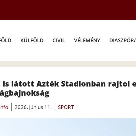
FÖLD
KÜLFÖLD
CIVIL
VÉLEMÉNY
DIASZPÓR
is látott Azték Stadionban rajtol e
lágbajnokság
info
2026. június 11.
SPORT