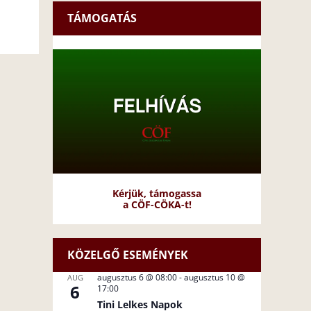
TÁMOGATÁS
Kérjük, támogassa
a CÖF-CÖKA-t!
KÖZELGŐ ESEMÉNYEK
augusztus 6 @ 08:00
-
augusztus 10 @
AUG
6
17:00
Tini Lelkes Napok