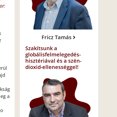
or:
k
Fricz Tamás
z
Szakítsunk a
globálisfelmelegedés-
hisztériával és a szén-
dioxid-ellenességgel!
erül
ajd
okság
meg a
go