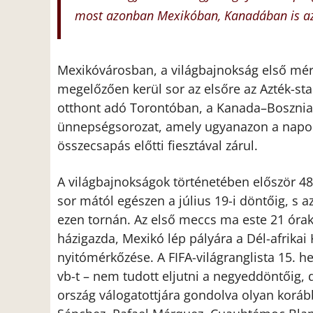
most azonban Mexikóban, Kanadában is az 
Mexikóvárosban, a világbajnokság első mérk
megelőzően kerül sor az elsőre az Azték-s
otthont adó Torontóban, a Kanada–Bosznia
ünnepségsorozat, amely ugyanazon a napon
összecsapás előtti fiesztával zárul.
A világbajnokságok történetében először 48
sor mától egészen a július 19-i döntőig, s 
ezen tornán. Az első meccs ma este 21 órak
házigazda, Mexikó lép pályára a Dél-afrikai
nyitómérkőzése. A FIFA-világranglista 15. h
vb-t – nem tudott eljutni a negyeddöntőig, d
ország válogatottjára gondolva olyan koráb