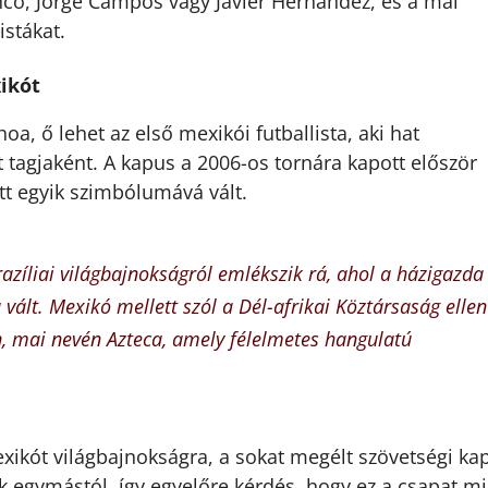
co, Jorge Campos vagy Javier Hernández, és a mai
istákat.
xikót
a, ő lehet az első mexikói futballista, aki hat
 tagjaként. A kapus a 2006-os tornára kapott először
tt egyik szimbólumává vált.
azíliai világbajnokságról emlékszik rá, ahol a házigazda
vált. Mexikó mellett szól a Dél-afrikai Köztársaság ellen
n, mai nevén Azteca, amely félelmetes hangulatú
exikót világbajnokságra, a sokat megélt szövetségi ka
k egymástól, így egyelőre kérdés, hogy ez a csapat mi