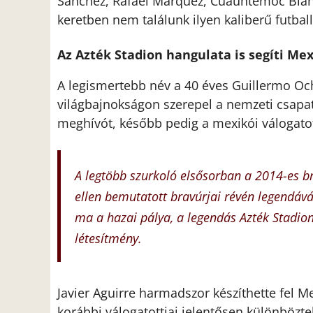
Sánchez, Rafael Márquez, Cuauhtémoc Blan
keretben nem találunk ilyen kaliberű futball
Az Azték Stadion hangulata is segíti Me
A legismertebb név a 40 éves Guillermo Ocho
világbajnokságon szerepel a nemzeti csapat
meghívót, később pedig a mexikói válogato
A legtöbb szurkoló elsősorban a 2014-es br
ellen bemutatott bravúrjai révén legendává 
ma a hazai pálya, a legendás Azték Stadio
létesítmény.
Javier Aguirre harmadszor készíthette fel M
korábbi válogatottjai jelentősen különbözte