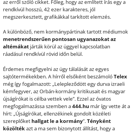
az erről szóló cikket. Főleg, hogy az említett írás egy a
rendkívül hosszú, 42 ezer karakteres, jól
megszerkesztett, grafikákkal tarkított elemzés.
A különböző, nem kormánypártinak tartott médiumok
menetrendszerűen pontosan ugyanazokat az
altémákat
járták körül az üggyel kapcsolatban
ráadásul rendkívül rövid időn belül.
Érdemes megfigyelni az ügy tálalását az egyes
sajtótermékekben. A hírről elsőként beszámoló
Telex
még így fogalmazott: „Lelepleződött egy durva izraeli
kémfegyver, az Orbán-kormány kritikusait és magyar
újságírókat is célba vettek vele”. Ezzel az óvatos
megfogalmazássa szemben a
444.hu
már így vette át a
hírt: „Újságírókat, ellenzékinek gondolt közéleti
szereplőket
hallgat le a kormány
”.
Tényként
közölték
azt a ma sem bizonytott állítást, hogy a