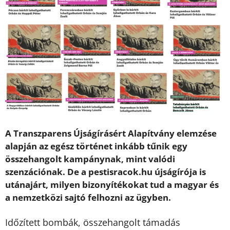
A Transzparens Újságírásért Alapítvány elemzése
alapján az egész történet inkább tűnik egy
összehangolt kampánynak, mint valódi
szenzációnak. De a pestisracok.hu újságírója is
utánajárt, milyen bizonyítékokat tud a magyar és
a nemzetközi sajtó felhozni az ügyben.
Időzített bombák, összehangolt támadás