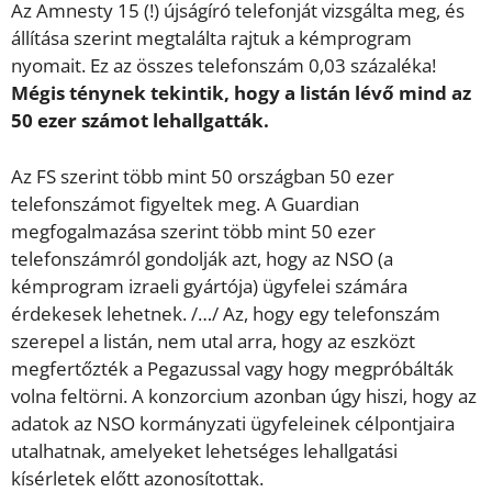
Az Amnesty 15 (!) újságíró telefonját vizsgálta meg, és
állítása szerint megtalálta rajtuk a kémprogram
nyomait. Ez az összes telefonszám 0,03 százaléka!
Mégis ténynek tekintik, hogy a listán lévő mind az
50 ezer számot lehallgatták.
Az FS szerint több mint 50 országban 50 ezer
telefonszámot figyeltek meg. A Guardian
megfogalmazása szerint több mint 50 ezer
telefonszámról gondolják azt, hogy az NSO (a
kémprogram izraeli gyártója) ügyfelei számára
érdekesek lehetnek. /…/ Az, hogy egy telefonszám
szerepel a listán, nem utal arra, hogy az eszközt
megfertőzték a Pegazussal vagy hogy megpróbálták
volna feltörni. A konzorcium azonban úgy hiszi, hogy az
adatok az NSO kormányzati ügyfeleinek célpontjaira
utalhatnak, amelyeket lehetséges lehallgatási
kísérletek előtt azonosítottak.