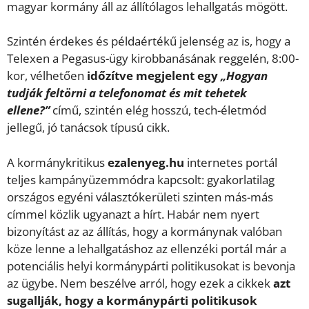
magyar kormány áll az állítólagos lehallgatás mögött.
Szintén érdekes és példaértékű jelenség az is, hogy a
Telexen a Pegasus-ügy kirobbanásának reggelén, 8:00-
kor, vélhetően
időzítve megjelent egy
„Hogyan
tudják feltörni a telefonomat és mit tehetek
ellene?”
című, szintén elég hosszú, tech-életmód
jellegű, jó tanácsok típusú cikk.
A kormánykritikus
ezalenyeg.hu
internetes portál
teljes kampányüzemmódra kapcsolt: gyakorlatilag
országos egyéni választókerületi szinten más-más
címmel közlik ugyanazt a hírt. Habár nem nyert
bizonyítást az az állítás, hogy a kormánynak valóban
köze lenne a lehallgatáshoz az ellenzéki portál már a
potenciális helyi kormánypárti politikusokat is bevonja
az ügybe. Nem beszélve arról, hogy ezek a cikkek
azt
sugallják, hogy a kormánypárti politikusok