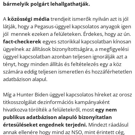
bármelyik polgárt lehallgathatják.
A
közösségi média
trendjeit ismerők nyilván azt is jól
látják, hogy a Pegasus-üggyel kapcsolatos anyagok igen
jól mennek ezeken a felületeken. Érdekes, hogy az ún.
fact-checkerek
egyes sztorikkal kapcsolatban kínosan
ügyelnek az állítások bizonyítottságára, a megfigyelési
üggyel kapcsolatban azonban teljesen ignorálják azt a
tényt, hogy minden állítás és feltételezés egy a köz
számára eddig teljesen ismeretlen és hozzáférhetetlen
adatbázison alapul.
Míg a Hunter Biden üggyel kapcsolatos híreket az orosz
titkosszolgálat dezinformációs kampányaként
hivatkozva törölték a felületekről, most
egy nem
publikus adatbázison alapuló bizonyítatlan
értesüléseket engednek terjedni.
Mindezt ráadásul
annak ellenére hogy mind az NSO, mint érintett cég,