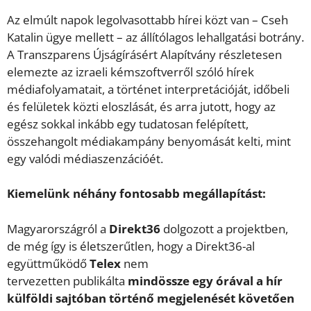
Az elmúlt napok legolvasottabb hírei közt van – Cseh
Katalin ügye mellett – az állítólagos lehallgatási botrány.
A Transzparens Újságírásért Alapítvány részletesen
elemezte az izraeli kémszoftverről szóló hírek
médiafolyamatait, a történet interpretációját, időbeli
és felületek közti eloszlását, és arra jutott, hogy az
egész sokkal inkább egy tudatosan felépített,
összehangolt médiakampány benyomását kelti, mint
egy valódi médiaszenzációét.
Kiemelünk néhány fontosabb megállapítást:
Magyarországról a
Direkt36
dolgozott a projektben,
de még így is életszerűtlen, hogy a Direkt36-al
együttműködő
Telex
nem
tervezetten publikálta
mindössze egy órával a hír
külföldi sajtóban történő megjelenését követően