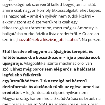
ügynökségének szerveiről kellett begyűjteni a listát,
amire csak nagyon komoly titkosszolgálat lehet képes.
Ha hazudnak – amit én nyilván nem tudok kizárni –
akkor viszont az ő szerverükre is csak egy
titkosszolgálat törhetett be, mert még az Amnesty is
hallgatásba burkolódzik a lista eredetéről. A Guardian
szerint „
hozzáfértek a kiszivárgott listához
”. Na persze.
Ettől kezdve elhagyom az újságírás terepét, és
feltételezésekbe bocsátkozom – írja a pestisracok
újságírója.
Világpolitikai szintű machinációról van
szó.
Ehhez még Soros sem elég erős, a hálózatát
legfeljebb felkérték
együttműködésre.
Titkosszolgálati hátterű
dezinformációs akciónak tűnik az egész, amerikai
eredettel.
A legfontosabb célpont nyilván nem
Magyarország, hanem India, Szaúd-Arábia és Izrael, na
meg maga a cég, az NSO. Az adatgyűjtés ellenük már