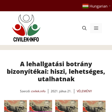
Kilépés
Hungarian
▼
a
tartalomba
Menü
A lehallgatási botrány
bizonyítékai: hiszi, lehetséges,
utalhatnak
Szerző:
civilek.info
2021. július 21.
VÉLEMÉNY