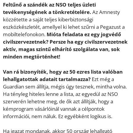
Feltűnő a szándék az NSO teljes üzleti
tevékenységének a tönkretételére.
Az Amnesty
közzétette a saját teljes kiberbiztonsági
eszközkészletét, amellyel ki lehet szűrni a Pegazust a
mobiltelefonokon.
Mióta feladata ez egy jogvédő
civilszervezetnek? Persze ha egy civilszervezetnek
aktív, magas szintű elhárító szolgálata van, sok
minden megtörténhet!
Van rá bizonyíték, hogy az 50 ezres lista valóban
lehallgatottak adatait tartalmazza?
Ezt még a
Guardian sem állítja, mégis úgy tesznek, mintha volna.
Ha tényleg hiteles lenne a lista, az egyedül az NSO
szerverén lehetne meg, de ők azt állítják, hogy a
kémprogram vásárlóinál vannak a célpontok
információi, nem náluk. Ez egyébként logikus is.
Ha igazat mondanak, akkor 50 ország lehallgató