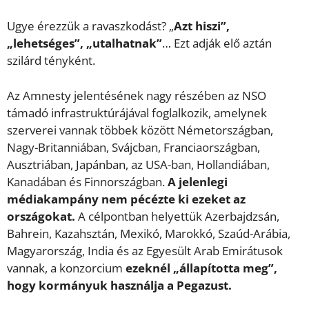
Ugye érezzük a ravaszkodást? „
Azt hiszi”,
„lehetséges”, „utalhatnak”
… Ezt adják elő aztán
szilárd tényként.
Az Amnesty jelentésének nagy részében az NSO
támadó infrastruktúrájával foglalkozik, amelynek
szerverei vannak többek között Németországban,
Nagy-Britanniában, Svájcban, Franciaországban,
Ausztriában, Japánban, az USA-ban, Hollandiában,
Kanadában és Finnországban.
A jelenlegi
médiakampány nem pécézte ki ezeket az
országokat.
A célpontban helyettük Azerbajdzsán,
Bahrein, Kazahsztán, Mexikó, Marokkó, Szaúd-Arábia,
Magyarország, India és az Egyesült Arab Emirátusok
vannak, a konzorcium
ezeknél „állapította meg”,
hogy kormányuk használja a Pegazust.