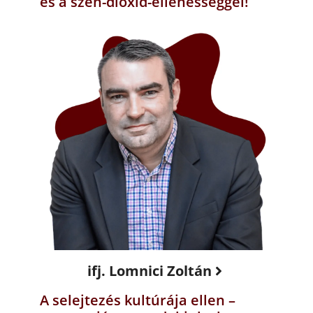
és a szén-dioxid-ellenességgel!
ifj. Lomnici Zoltán
A selejtezés kultúrája ellen –