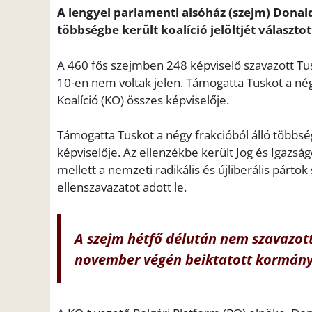
A lengyel parlamenti alsóház (szejm) Donal
többségbe került koalíció jelöltjét válasz
A 460 fős szejmben 248 képviselő szavazott Tus
10-en nem voltak jelen. Támogatta Tuskot a négy
Koalíció (KO) összes képviselője.
Támogatta Tuskot a négy frakcióból álló többség
képviselője. Az ellenzékbe került Jog és Igazság
mellett a nemzeti radikális és újliberális párto
ellenszavazatot adott le.
A szejm hétfő délután nem szavazot
november végén beiktatott kormán