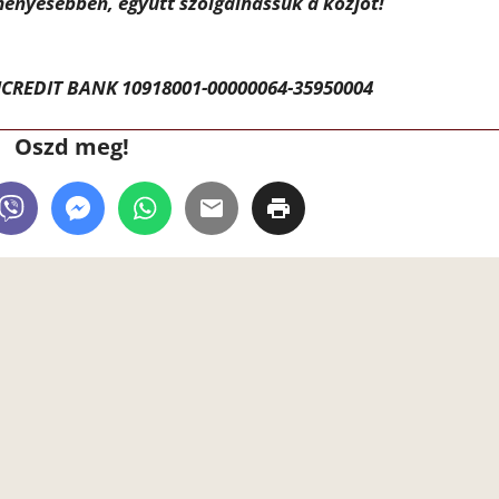
ényesebben, együtt szolgálhassuk a közjót!
CREDIT BANK 10918001-00000064-35950004
Oszd meg!