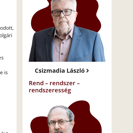
odott,
olgári
es
Csizmadia László
e is
Rend – rendszer –
rendszeresség