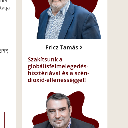
édet
tatja
Fricz Tamás
EPP)
Szakítsunk a
globálisfelmelegedés-
hisztériával és a szén-
dioxid-ellenességgel!