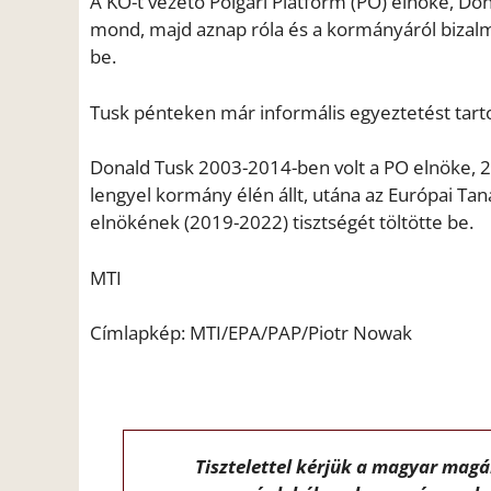
A KO-t vezető Polgári Platform (PO) elnöke, 
mond, majd aznap róla és a kormányáról bizalmi 
be.
Tusk pénteken már informális egyeztetést tartot
Donald Tusk 2003-2014-ben volt a PO elnöke, 20
lengyel kormány élén állt, utána az Európai Ta
elnökének (2019-2022) tisztségét töltötte be.
MTI
Címlapkép: MTI/EPA/PAP/Piotr Nowak
Tisztelettel kérjük a magyar mag