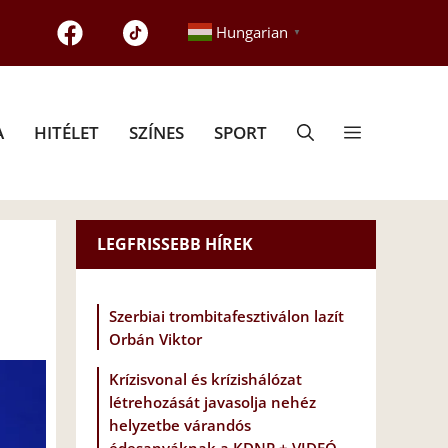
Hungarian
▼
A
HITÉLET
SZÍNES
SPORT
LEGFRISSEBB HÍREK
Szerbiai trombitafesztiválon lazít
Orbán Viktor
Krízisvonal és krízishálózat
létrehozását javasolja nehéz
helyzetbe várandós