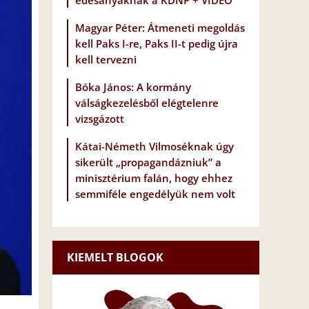
édesanyáknak a KDNP + VIDEÓ
Magyar Péter: Átmeneti megoldás
kell Paks I-re, Paks II-t pedig újra
kell tervezni
Bóka János: A kormány
válságkezelésből elégtelenre
vizsgázott
Kátai-Németh Vilmoséknak úgy
sikerült „propagandázniuk” a
minisztérium falán, hogy ehhez
semmiféle engedélyük nem volt
KIEMELT BLOGOK