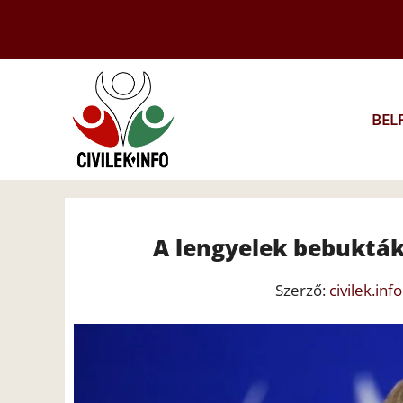
Kilépés
a
tartalomba
BEL
A lengyelek bebukták
Szerző:
civilek.info