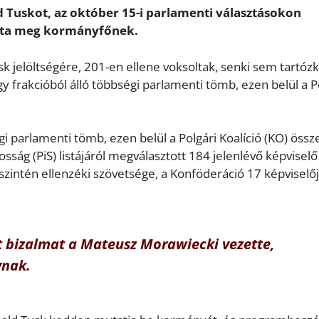
d Tuskot, az október 15-i parlamenti választásokon
totta meg kormányfőnek.
k jelöltségére, 201-en ellene voksoltak, senki sem tartózk
 frakcióból álló többségi parlamenti tömb, ezen belül a P
i parlamenti tömb, ezen belül a Polgári Koalíció (KO) össz
osság (PiS) listájáról megválasztott 184 jelenlévő képviselő
k szintén ellenzéki szövetsége, a Konföderáció 17 képviselőj
t bizalmat a Mateusz Morawiecki vezette,
ynak.