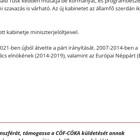
Donald Tusk kedden mutatja be kormányát, és programbesz
szavazás is várható. Az új kabinetet az államfő szerdán ik
t kabinetje miniszterjelöltjeivel.
21-ben újból átvette a párt irányítását. 2007-2014-ben a
nács elnökének (2014-2019), valamint az Európai Néppárt (
ánszférát, támogassa a CÖF-CÖKA küldetését annak