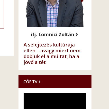
ifj. Lomnici Zoltán
A selejtezés kultúrája
ellen – avagy miért nem
dobjuk el a múltat, ha a
jövő a tét
CÖF TV