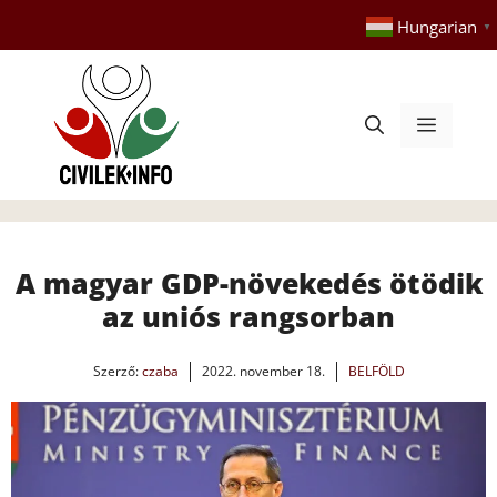
Kilépés
Hungarian
▼
a
tartalomba
Menü
A magyar GDP-növekedés ötödik
az uniós rangsorban
Szerző:
czaba
2022. november 18.
BELFÖLD