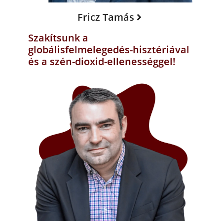
Fricz Tamás
Szakítsunk a
globálisfelmelegedés-hisztériával
és a szén-dioxid-ellenességgel!