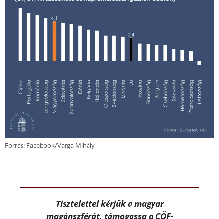
Forrás: Facebook/Varga Mihály
Tisztelettel kérjük a magyar
magánszférát, támogassa a CÖF-