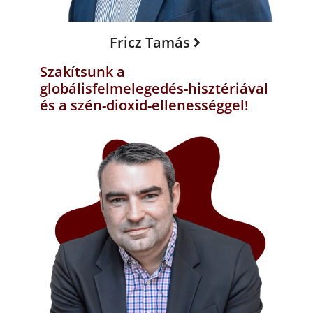
Fricz Tamás
Szakítsunk a
globálisfelmelegedés-hisztériával
és a szén-dioxid-ellenességgel!