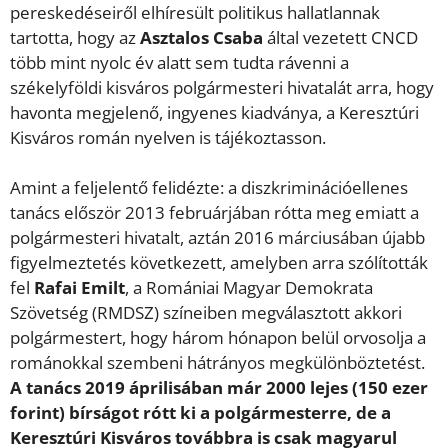
pereskedéseiről elhíresült politikus hallatlannak
tartotta, hogy az
Asztalos Csaba
által vezetett CNCD
több mint nyolc év alatt sem tudta rávenni a
székelyföldi kisváros polgármesteri hivatalát arra, hogy
havonta megjelenő, ingyenes kiadványa, a Keresztúri
Kisváros román nyelven is tájékoztasson.
Amint a feljelentő felidézte: a diszkriminációellenes
tanács először 2013 februárjában rótta meg emiatt a
polgármesteri hivatalt, aztán 2016 márciusában újabb
figyelmeztetés következett, amelyben arra szólították
fel
Rafai Emilt
, a Romániai Magyar Demokrata
Szövetség (RMDSZ) színeiben megválasztott akkori
polgármestert, hogy három hónapon belül orvosolja a
románokkal szembeni hátrányos megkülönböztetést.
A tanács 2019 áprilisában már 2000 lejes (150 ezer
forint) bírságot rótt ki a polgármesterre, de a
Keresztúri Kisváros továbbra is csak magyarul