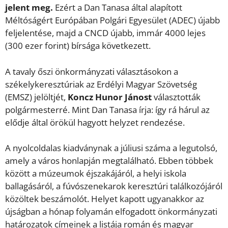
jelent meg.
Ezért a Dan Tanasa által alapított
Méltóságért Európában Polgári Egyesület (ADEC) újabb
feljelentése, majd a CNCD újabb, immár 4000 lejes
(300 ezer forint) bírsága következett.
A tavaly őszi önkormányzati választásokon a
székelykeresztúriak az Erdélyi Magyar Szövetség
(EMSZ) jelöltjét,
Koncz Hunor Jánost
választották
polgármesterré. Mint Dan Tanasa írja: így rá hárul az
elődje által örökül hagyott helyzet rendezése.
A nyolcoldalas kiadványnak a júliusi száma a legutolsó,
amely a város honlapján megtalálható. Ebben többek
között a múzeumok éjszakájáról, a helyi iskola
ballagásáról, a fúvószenekarok keresztúri találkozójáról
közöltek beszámolót. Helyet kapott ugyanakkor az
újságban a hónap folyamán elfogadott önkormányzati
határozatok címeinek a listája román és magyar