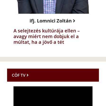
ifj. Lomnici Zoltán
A selejtezés kultúrája ellen –
avagy miért nem dobjuk el a
múltat, ha a jövő a tét
CÖF TV