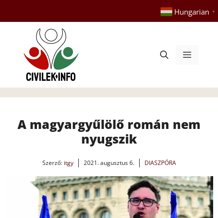
Kilépés
Hungarian
▼
a
tartalomba
Menü
A magyargyűlölő román nem
nyugszik
Szerző:
itgy
2021. augusztus 6.
DIASZPÓRA