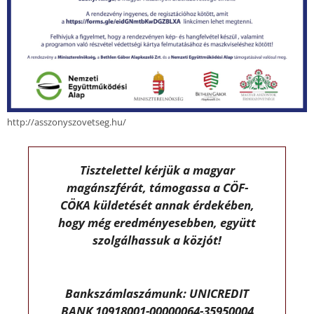
http://asszonyszovetseg.hu/
Tisztelettel kérjük a magyar
magánszférát, támogassa a CÖF-
CÖKA küldetését annak érdekében,
hogy még eredményesebben, együtt
szolgálhassuk a közjót!
Bankszámlaszámunk: UNICREDIT
BANK 10918001-00000064-35950004