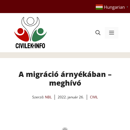
Kilépés
Hungarian
▼
a
tartalomba
Menü
A migráció árnyékában –
meghívó
Szerző:
NBL
2022. január 26.
CIVIL