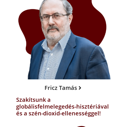
Fricz Tamás
Szakítsunk a
globálisfelmelegedés-hisztériával
és a szén-dioxid-ellenességgel!