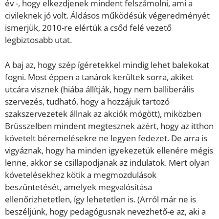
év -, hogy elkezdjenek mindent felszámolni, ami a
civileknek jó volt. Áldásos működésük végeredményét
ismerjük, 2010-re elértük a csőd felé vezető
legbiztosabb utat.
A baj az, hogy szép ígéretekkel mindig lehet balekokat
fogni. Most éppen a tanárok kerültek sorra, akiket
utcára visznek (hiába állítják, hogy nem balliberális
szervezés, tudható, hogy a hozzájuk tartozó
szakszervezetek állnak az akciók mögött), miközben
Brüsszelben mindent megtesznek azért, hogy az itthon
követelt béremelésekre ne legyen fedezet. De arra is
vigyáznak, hogy ha minden igyekezetük ellenére mégis
lenne, akkor se csillapodjanak az indulatok. Mert olyan
követelésekhez kötik a megmozdulások
beszüntetését, amelyek megvalósítása
ellenőrizhetetlen, így lehetetlen is. (Arról már ne is
beszéljünk, hogy pedagógusnak nevezhető-e az, aki a