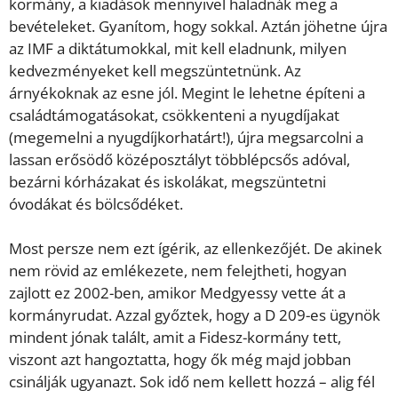
kormány, a kiadások mennyivel haladnák meg a
bevételeket. Gyanítom, hogy sokkal. Aztán jöhetne újra
az IMF a diktátumokkal, mit kell eladnunk, milyen
kedvezményeket kell megszüntetnünk. Az
árnyékoknak az esne jól. Megint le lehetne építeni a
családtámogatásokat, csökkenteni a nyugdíjakat
(megemelni a nyugdíjkorhatárt!), újra megsarcolni a
lassan erősödő középosztályt többlépcsős adóval,
bezárni kórházakat és iskolákat, megszüntetni
óvodákat és bölcsődéket.
Most persze nem ezt ígérik, az ellenkezőjét. De akinek
nem rövid az emlékezete, nem felejtheti, hogyan
zajlott ez 2002-ben, amikor Medgyessy vette át a
kormányrudat. Azzal győztek, hogy a D 209-es ügynök
mindent jónak talált, amit a Fidesz-kormány tett,
viszont azt hangoztatta, hogy ők még majd jobban
csinálják ugyanazt. Sok idő nem kellett hozzá – alig fél