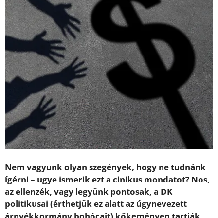
Nem vagyunk olyan szegények, hogy ne tudnánk
ígérni – ugye ismerik ezt a cinikus mondatot? Nos,
az ellenzék, vagy legyünk pontosak, a DK
politikusai (érthetjük ez alatt az úgynevezett
árnyékkormány bohócait) kőkeményen tartják