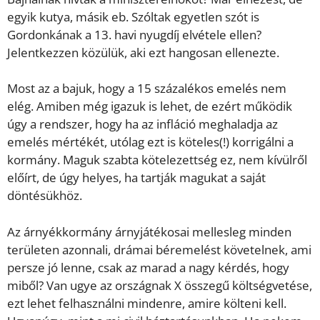
egyik kutya, másik eb. Szóltak egyetlen szót is
Gordonkának a 13. havi nyugdíj elvétele ellen?
Jelentkezzen közülük, aki ezt hangosan ellenezte.
Most az a bajuk, hogy a 15 százalékos emelés nem
elég. Amiben még igazuk is lehet, de ezért működik
úgy a rendszer, hogy ha az infláció meghaladja az
emelés mértékét, utólag ezt is köteles(!) korrigálni a
kormány. Maguk szabta kötelezettség ez, nem kívülről
előírt, de úgy helyes, ha tartják magukat a saját
döntésükhöz.
Az árnyékkormány árnyjátékosai mellesleg minden
területen azonnali, drámai béremelést követelnek, ami
persze jó lenne, csak az marad a nagy kérdés, hogy
miből? Van ugye az országnak X összegű költségvetése,
ezt lehet felhasználni mindenre, amire költeni kell.