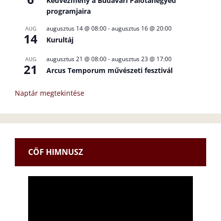
Kedvezmény a Budavári Palotanegyed
programjaira
augusztus 14 @ 08:00
-
augusztus 16 @ 20:00
AUG
14
Kurultáj
augusztus 21 @ 08:00
-
augusztus 23 @ 17:00
AUG
21
Arcus Temporum művészeti fesztivál
Naptár megtekintése
CÖF HIMNUSZ