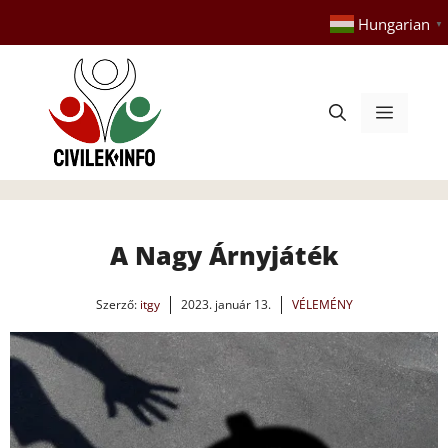
Kilépés
Hungarian
▼
a
tartalomba
Menü
A Nagy Árnyjáték
Szerző:
itgy
2023. január 13.
VÉLEMÉNY