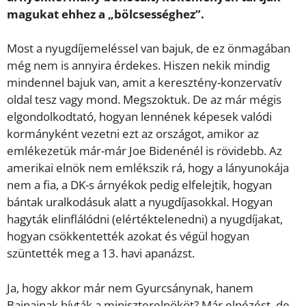
magukat ehhez a „bölcsességhez”.
Most a nyugdíjemeléssel van bajuk, de ez önmagában
még nem is annyira érdekes. Hiszen nekik mindig
mindennel bajuk van, amit a keresztény-konzervatív
oldal tesz vagy mond. Megszoktuk. De az már mégis
elgondolkodtató, hogyan lennének képesek valódi
kormányként vezetni ezt az országot, amikor az
emlékezetük már-már Joe Bidenénél is rövidebb. Az
amerikai elnök nem emlékszik rá, hogy a lányunokája
nem a fia, a DK-s árnyékok pedig elfelejtik, hogyan
bántak uralkodásuk alatt a nyugdíjasokkal. Hogyan
hagyták elinflálódni (elértéktelenedni) a nyugdíjakat,
hogyan csökkentették azokat és végül hogyan
szüntették meg a 13. havi apanázst.
Ja, hogy akkor már nem Gyurcsánynak, hanem
Bajnainak hívták a miniszterelnököt? Már elnézést, de