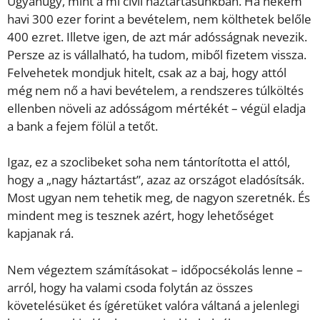
Ugyanúgy, mint a mi civil háztartásunkban. Ha nekem
havi 300 ezer forint a bevételem, nem költhetek belőle
400 ezret. Illetve igen, de azt már adósságnak nevezik.
Persze az is vállalható, ha tudom, miből fizetem vissza.
Felvehetek mondjuk hitelt, csak az a baj, hogy attól
még nem nő a havi bevételem, a rendszeres túlköltés
ellenben növeli az adósságom mértékét – végül eladja
a bank a fejem fölül a tetőt.
Igaz, ez a szoclibeket soha nem tántorította el attól,
hogy a „nagy háztartást”, azaz az országot eladósítsák.
Most ugyan nem tehetik meg, de nagyon szeretnék. És
mindent meg is tesznek azért, hogy lehetőséget
kapjanak rá.
Nem végeztem számításokat – időpocsékolás lenne –
arról, hogy ha valami csoda folytán az összes
követelésüket és ígéretüket valóra váltaná a jelenlegi