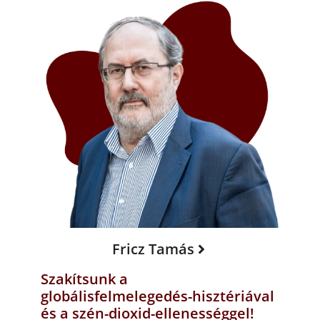
Fricz Tamás
Szakítsunk a
globálisfelmelegedés-hisztériával
és a szén-dioxid-ellenességgel!