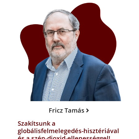
Fricz Tamás
Szakítsunk a
globálisfelmelegedés-hisztériával
és a szén-dioxid-ellenességgel!