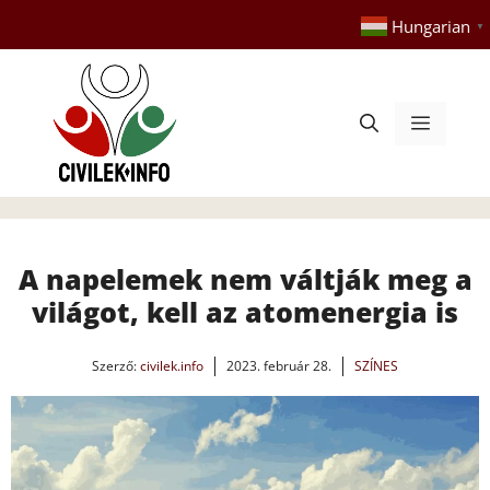
Kilépés
Hungarian
▼
a
tartalomba
Menü
A napelemek nem váltják meg a
világot, kell az atomenergia is
Szerző:
civilek.info
2023. február 28.
SZÍNES