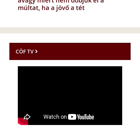
avagy miért nem dobjuk el a
múltat, ha a jövő a tét
CÖF TV