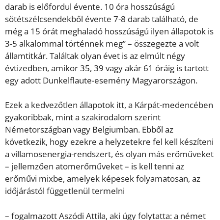
darab is előfordul évente. 10 óra hosszúságú
sötétszélcsendekből évente 7-8 darab található, de
még a 15 órát meghaladó hosszúságú ilyen állapotok is
3-5 alkalommal történnek meg” – összegezte a volt
államtitkár. Találtak olyan évet is az elmúlt négy
évtizedben, amikor 35, 39 vagy akár 61 óráig is tartott
egy adott Dunkelflaute-esemény Magyarországon.
Ezek a kedvezőtlen állapotok itt, a Kárpát-medencében
gyakoribbak, mint a szakirodalom szerint
Németországban vagy Belgiumban. Ebből az
következik, hogy ezekre a helyzetekre fel kell készíteni
a villamosenergia-rendszert, és olyan más erőműveket
– jellemzően atomerőműveket – is kell tenni az
erőművi mixbe, amelyek képesek folyamatosan, az
időjárástól függetlenül termelni
– fogalmazott Aszódi Attila, aki úgy folytatta: a német