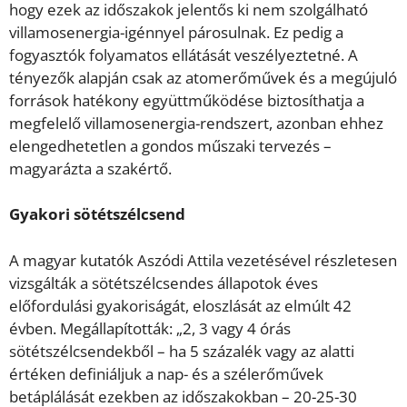
hogy ezek az időszakok jelentős ki nem szolgálható
villamosenergia-igénnyel párosulnak. Ez pedig a
fogyasztók folyamatos ellátását veszélyeztetné. A
tényezők alapján csak az atomerőművek és a megújuló
források hatékony együttműködése biztosíthatja a
megfelelő villamosenergia-rendszert, azonban ehhez
elengedhetetlen a gondos műszaki tervezés –
magyarázta a szakértő.
Gyakori sötétszélcsend
A magyar kutatók Aszódi Attila vezetésével részletesen
vizsgálták a sötétszélcsendes állapotok éves
előfordulási gyakoriságát, eloszlását az elmúlt 42
évben. Megállapították: „2, 3 vagy 4 órás
sötétszélcsendekből – ha 5 százalék vagy az alatti
értéken definiáljuk a nap- és a szélerőművek
betáplálását ezekben az időszakokban – 20-25-30