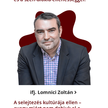
ifj. Lomnici Zoltán
A selejtezés kultúrája ellen –