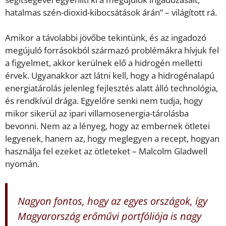
hatalmas szén-dioxid-kibocsátások árán” – világított rá.
Amikor a távolabbi jövőbe tekintünk, és az ingadozó
megújuló forrásokból származó problémákra hívjuk fel
a figyelmet, akkor kerülnek elő a hidrogén melletti
érvek. Ugyanakkor azt látni kell, hogy a hidrogénalapú
energiatárolás jelenleg fejlesztés alatt álló technológia,
és rendkívül drága. Egyelőre senki nem tudja, hogy
mikor sikerül az ipari villamosenergia-tárolásba
bevonni. Nem az a lényeg, hogy az embernek ötletei
legyenek, hanem az, hogy meglegyen a recept, hogyan
használja fel ezeket az ötleteket – Malcolm Gladwell
nyomán.
Nagyon fontos, hogy az egyes országok, így
Magyarország erőművi portfóliója is nagy