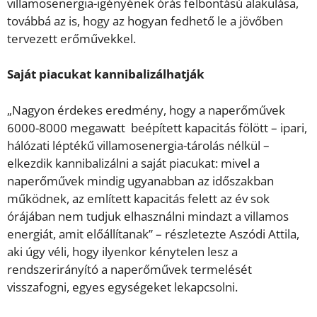
villamosenergia-igényének órás felbontású alakulása,
továbbá az is, hogy az hogyan fedhető le a jövőben
tervezett erőművekkel.
Saját piacukat kannibalizálhatják
„Nagyon érdekes eredmény, hogy a naperőművek
6000-8000 megawatt beépített kapacitás fölött – ipari,
hálózati léptékű villamosenergia-tárolás nélkül –
elkezdik kannibalizálni a saját piacukat: mivel a
naperőművek mindig ugyanabban az időszakban
működnek, az említett kapacitás felett az év sok
órájában nem tudjuk elhasználni mindazt a villamos
energiát, amit előállítanak” – részletezte Aszódi Attila,
aki úgy véli, hogy ilyenkor kénytelen lesz a
rendszerirányító a naperőművek termelését
visszafogni, egyes egységeket lekapcsolni.