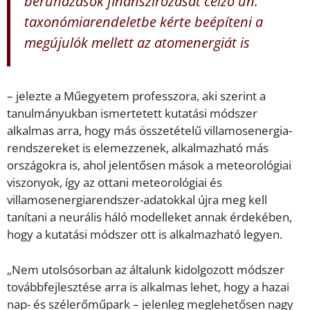
beruházások finanszírozását célzó ún.
taxonómiarendeletbe kérte beépíteni a
megújulók mellett az atomenergiát is
– jelezte a Műegyetem professzora, aki szerint a
tanulmányukban ismertetett kutatási módszer
alkalmas arra, hogy más összetételű villamosenergia-
rendszereket is elemezzenek, alkalmazható más
országokra is, ahol jelentősen mások a meteorológiai
viszonyok, így az ottani meteorológiai és
villamosenergiarendszer-adatokkal újra meg kell
tanítani a neurális háló modelleket annak érdekében,
hogy a kutatási módszer ott is alkalmazható legyen.
„Nem utolsósorban az általunk kidolgozott módszer
továbbfejlesztése arra is alkalmas lehet, hogy a hazai
nap- és szélerőműpark – jelenleg meglehetősen nagy