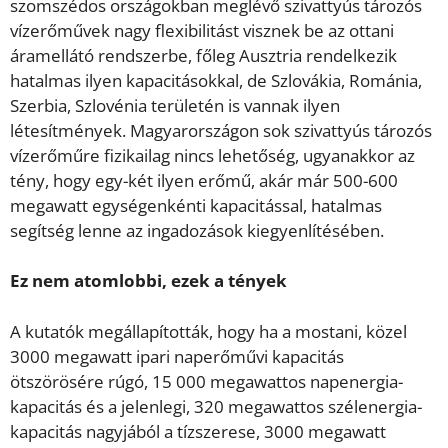
szomszédos országokban meglévő szivattyús tározós
vízerőművek nagy flexibilitást visznek be az ottani
áramellátó rendszerbe, főleg Ausztria rendelkezik
hatalmas ilyen kapacitásokkal, de Szlovákia, Románia,
Szerbia, Szlovénia területén is vannak ilyen
létesítmények. Magyarországon sok szivattyús tározós
vízerőműre fizikailag nincs lehetőség, ugyanakkor az
tény, hogy egy-két ilyen erőmű, akár már 500-600
megawatt egységenkénti kapacitással, hatalmas
segítség lenne az ingadozások kiegyenlítésében.
Ez nem atomlobbi, ezek a tények
A kutatók megállapították, hogy ha a mostani, közel
3000 megawatt ipari naperőművi kapacitás
ötszörösére rúgó, 15 000 megawattos napenergia-
kapacitás és a jelenlegi, 320 megawattos szélenergia-
kapacitás nagyjából a tízszerese, 3000 megawatt