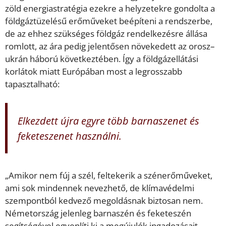
zöld energiastratégia ezekre a helyzetekre gondolta a
földgáztüzelésű erőműveket beépíteni a rendszerbe,
de az ehhez szükséges földgáz rendelkezésre állása
romlott, az ára pedig jelentősen növekedett az orosz–
ukrán háború következtében. Így a földgázellátási
korlátok miatt Európában most a legrosszabb
tapasztalható:
Elkezdett újra egyre több barnaszenet és
feketeszenet használni.
„Amikor nem fúj a szél, feltekerik a szénerőműveket,
ami sok mindennek nevezhető, de klímavédelmi
szempontból kedvező megoldásnak biztosan nem.
Németország jelenleg barnaszén és feketeszén
segítségével egyenlíti ki a megújulók ingadozásait,