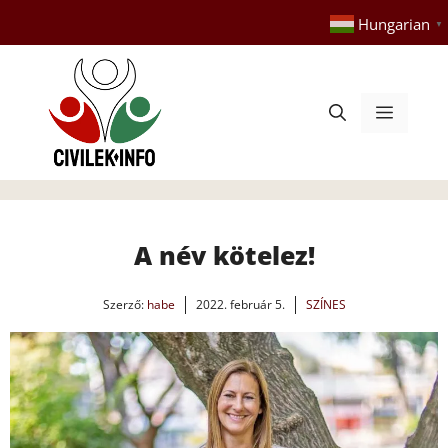
Kilépés
Hungarian
▼
a
tartalomba
Menü
A név kötelez!
Szerző:
habe
2022. február 5.
SZÍNES