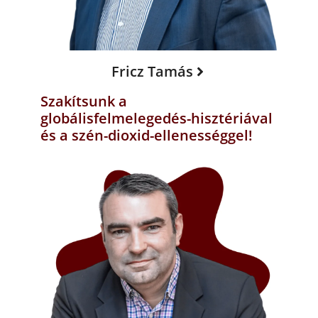
Fricz Tamás
Szakítsunk a
globálisfelmelegedés-hisztériával
és a szén-dioxid-ellenességgel!