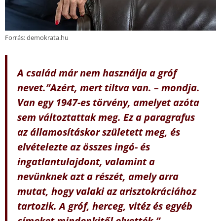
Forrás: demokrata.hu
A család már nem használja a gróf
nevet.”Azért, mert tiltva van. – mondja.
Van egy 1947-es törvény, amelyet azóta
sem változtattak meg. Ez a paragrafus
az államosításkor született meg, és
elvételezte az összes ingó- és
ingatlantulajdont, valamint a
nevünknek azt a részét, amely arra
mutat, hogy valaki az arisztokráciához
tartozik. A gróf, herceg, vitéz és egyéb
címeket mindenkitől elvették.”