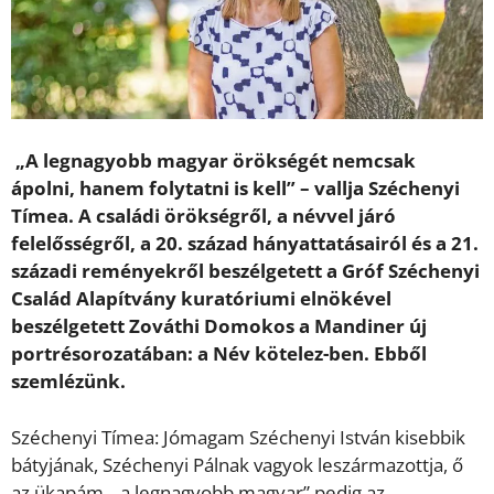
„A legnagyobb magyar örökségét nemcsak
ápolni, hanem folytatni is kell” – vallja Széchenyi
Tímea. A családi örökségről, a névvel járó
felelősségről, a 20. század hányattatásairól és a 21.
századi reményekről beszélgetett a Gróf Széchenyi
Család Alapítvány kuratóriumi elnökével
beszélgetett Zováthi Domokos a Mandiner új
portrésorozatában: a Név kötelez-ben. Ebből
szemlézünk.
Széchenyi Tímea: Jómagam Széchenyi István kisebbik
bátyjának, Széchenyi Pálnak vagyok leszármazottja, ő
az ükapám, „a legnagyobb magyar” pedig az