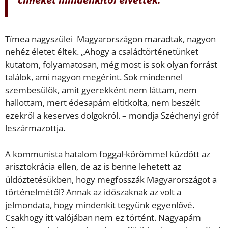
Tímea nagyszülei Magyarországon maradtak, nagyon
nehéz életet éltek. „Ahogy a családtörténetünket
kutatom, folyamatosan, még most is sok olyan forrást
találok, ami nagyon megérint. Sok mindennel
szembesülök, amit gyerekként nem láttam, nem
hallottam, mert édesapám eltitkolta, nem beszélt
ezekről a keserves dolgokról. – mondja Széchenyi gróf
leszármazottja.
A kommunista hatalom foggal-körömmel küzdött az
arisztokrácia ellen, de az is benne lehetett az
üldöztetésükben, hogy megfosszák Magyarországot a
történelmétől? Annak az időszaknak az volt a
jelmondata, hogy mindenkit tegyünk egyenlővé.
Csakhogy itt valójában nem ez történt. Nagyapám