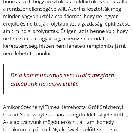
bűne az volt, hogy arisztokrata földbirtokos volt, ezáltal
a rendszer ellenségévé vált. Azért is fosztották meg
minden vagyonuktól a családomat, hogy ne legyen
erejük, és ne tudják folytatni azt a gazdasági építkezést,
amit mindig is folytattak. És igen, az is benne volt, hogy
ne létezzen a magyarság, a nemzeti öntudat, a
kereszténység, hiszen nem lehetett templomba járni,
nem lehetett tanulni.
De a kommunizmus sem tudta megtörni
családunk hazaszeretetét.
Amikor Széchenyi Tímea létrehozta Gróf Széchenyi
Család Alapítványt számára az égi küldetést jelentett. „
Az alapítványunk mögött erős hit áll, ami komoly
tartalommal párosul. Nyolc évvel ezelőtt szedtem