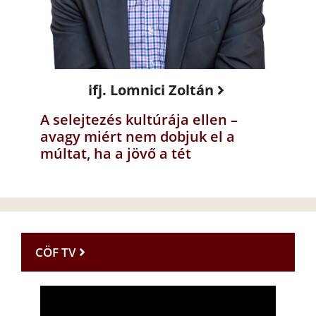
ifj. Lomnici Zoltán
A selejtezés kultúrája ellen –
avagy miért nem dobjuk el a
múltat, ha a jövő a tét
CÖF TV