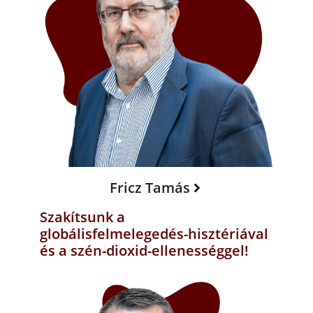
Fricz Tamás
Szakítsunk a
globálisfelmelegedés-hisztériával
és a szén-dioxid-ellenességgel!