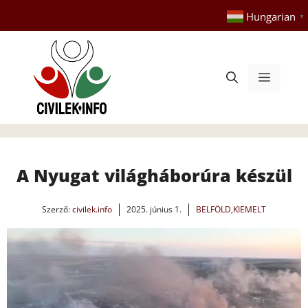
Kilépés
Hungarian
▼
a
tartalomba
Menü
A Nyugat világháborúra készül
Szerző:
civilek.info
2025. június 1.
BELFÖLD
,
KIEMELT