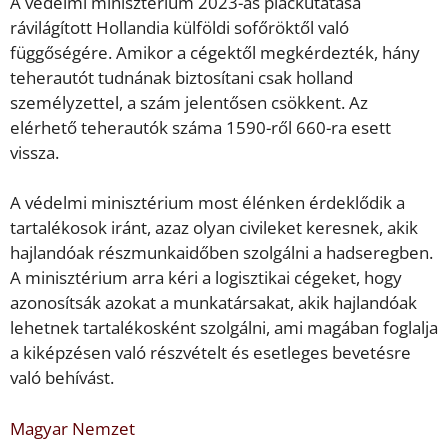
A védelmi minisztérium 2023-as piackutatása
rávilágított Hollandia külföldi sofőröktől való
függőségére. Amikor a cégektől megkérdezték, hány
teherautót tudnának biztosítani csak holland
személyzettel, a szám jelentősen csökkent. Az
elérhető teherautók száma 1590-ről 660-ra esett
vissza.
A védelmi minisztérium most élénken érdeklődik a
tartalékosok iránt, azaz olyan civileket keresnek, akik
hajlandóak részmunkaidőben szolgálni a hadseregben.
A minisztérium arra kéri a logisztikai cégeket, hogy
azonosítsák azokat a munkatársakat, akik hajlandóak
lehetnek tartalékosként szolgálni, ami magában foglalja
a kiképzésen való részvételt és esetleges bevetésre
való behívást.
Magyar Nemzet