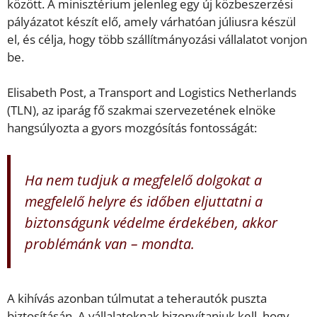
között. A minisztérium jelenleg egy új közbeszerzési
pályázatot készít elő, amely várhatóan júliusra készül
el, és célja, hogy több szállítmányozási vállalatot vonjon
be.
Elisabeth Post, a Transport and Logistics Netherlands
(TLN), az iparág fő szakmai szervezetének elnöke
hangsúlyozta a gyors mozgósítás fontosságát:
Ha nem tudjuk a megfelelő dolgokat a
megfelelő helyre és időben eljuttatni a
biztonságunk védelme érdekében, akkor
problémánk van – mondta.
A kihívás azonban túlmutat a teherautók puszta
biztosításán. A vállalatoknak bizonyítaniuk kell, hogy