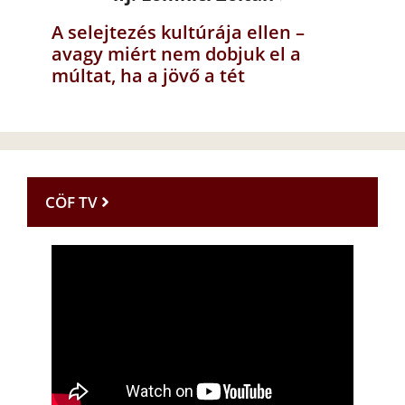
A selejtezés kultúrája ellen –
avagy miért nem dobjuk el a
múltat, ha a jövő a tét
CÖF TV