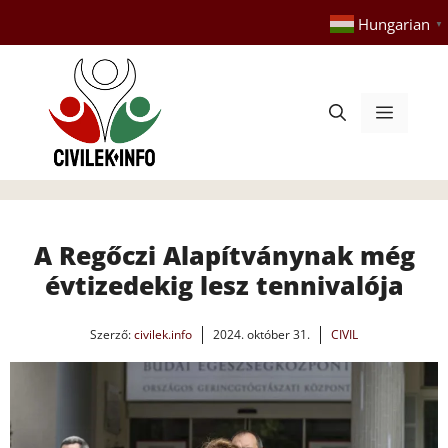
Kilépés
Hungarian
▼
a
tartalomba
Menü
A Regőczi Alapítványnak még
évtizedekig lesz tennivalója
Szerző:
civilek.info
2024. október 31.
CIVIL