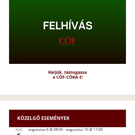
Kérjük, támogassa
a CÖF-CÖKA-t!
KÖZELGŐ ESEMÉNYEK
augusztus 6 @ 08:00
-
augusztus 10 @ 17:00
AUG