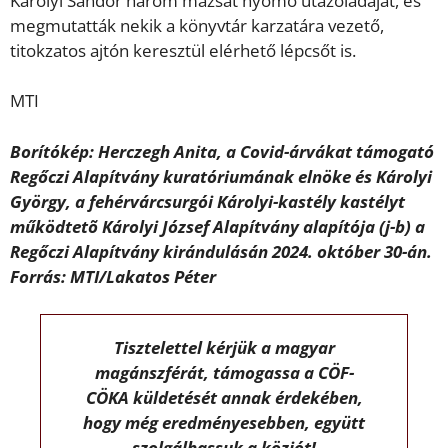
Károlyi Sándor három mázsát nyomó utazóládáját, és
megmutatták nekik a könyvtár karzatára vezető,
titokzatos ajtón keresztül elérhető lépcsőt is.
MTI
Borítókép: Herczegh Anita, a Covid-árvákat támogató
Regőczi Alapítvány kuratóriumának elnöke és Károlyi
György, a fehérvárcsurgói Károlyi-kastély kastélyt
működtetõ Károlyi József Alapítvány alapítója (j-b) a
Regőczi Alapítvány kirándulásán 2024. október 30-án.
Forrás: MTI/Lakatos Péter
Tisztelettel kérjük a magyar
magánszférát, támogassa a CÖF-
CÖKA küldetését annak érdekében,
hogy még eredményesebben, együtt
szolgálhassuk a közjót!