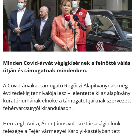
Minden Covid-árvát végigkísérnek a felnőtté válás
útján és támogatnak mindenben.
A Covid-árvákat támogató Regőczi Alapítványnak még
évtizedekig tennivalója lesz – jelentette ki az alapítvány
kuratóriumának elnöke a támogatottjaiknak szervezett
fehérvárcsurgói kiránduláson.
Herczegh Anita, Áder János volt köztársasági elnök
felesége a Fejér vármegyei Károlyi-kastélyban tett