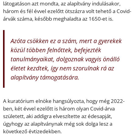
látogatáson azt mondta, az alapítvány indulásakor,
három és fél évvel ezelőtt ötszázra volt tehető a Covid-
árvák száma, később meghaladta az 1650-et is.
Azóta csökken ez a szám, mert a gyerekek
közül többen felnőttek, befejezték
tanulmányaikat, dolgoznak vagyis önálló
életet kezdtek, így nem szorulnak rá az
alapítvány támogatására.
A kuratórium elnöke hangsúlyozta, hogy még 2022-
ben, két évvel ezelőtt is három olyan Covid-árva
született, aki addigra elveszítette az édesapját,
úgyhogy az alapítványnak még sok dolga lesz a
következő évtizedekben.