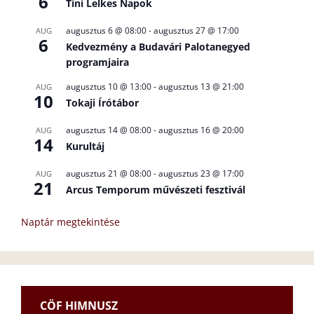
6
Tini Lelkes Napok
augusztus 6 @ 08:00
-
augusztus 27 @ 17:00
AUG
6
Kedvezmény a Budavári Palotanegyed
programjaira
augusztus 10 @ 13:00
-
augusztus 13 @ 21:00
AUG
10
Tokaji Írótábor
augusztus 14 @ 08:00
-
augusztus 16 @ 20:00
AUG
14
Kurultáj
augusztus 21 @ 08:00
-
augusztus 23 @ 17:00
AUG
21
Arcus Temporum művészeti fesztivál
Naptár megtekintése
CÖF HIMNUSZ