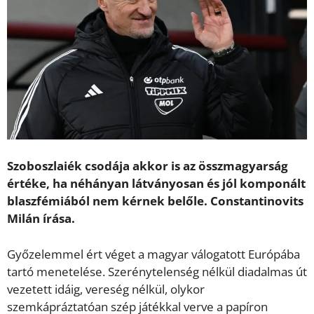
Szoboszlaiék csodája akkor is az összmagyarság
értéke, ha néhányan látványosan és jól komponált
blaszfémiából nem kérnek belőle. Constantinovits
Milán írása.
Győzelemmel ért véget a magyar válogatott Európába
tartó menetelése. Szerénytelenség nélkül diadalmas út
vezetett idáig, vereség nélkül, olykor
szemkápráztatóan szép játékkal verve a papíron