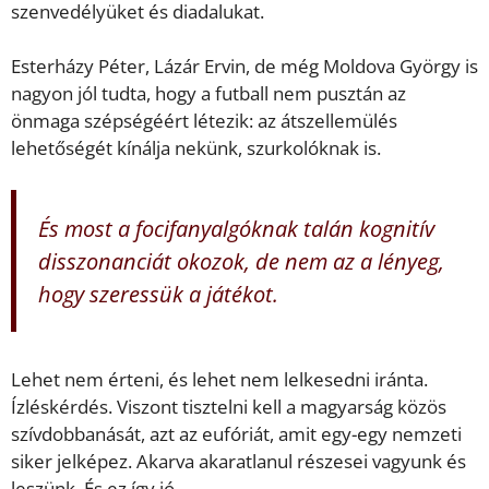
szenvedélyüket és diadalukat.
Esterházy Péter, Lázár Ervin, de még Moldova György is
nagyon jól tudta, hogy a futball nem pusztán az
önmaga szépségéért létezik: az átszellemülés
lehetőségét kínálja nekünk, szurkolóknak is.
És most a focifanyalgóknak talán kognitív
disszonanciát okozok, de nem az a lényeg,
hogy szeressük a játékot.
Lehet nem érteni, és lehet nem lelkesedni iránta.
Ízléskérdés. Viszont tisztelni kell a magyarság közös
szívdobbanását, azt az eufóriát, amit egy-egy nemzeti
siker jelképez. Akarva akaratlanul részesei vagyunk és
leszünk. És ez így jó.