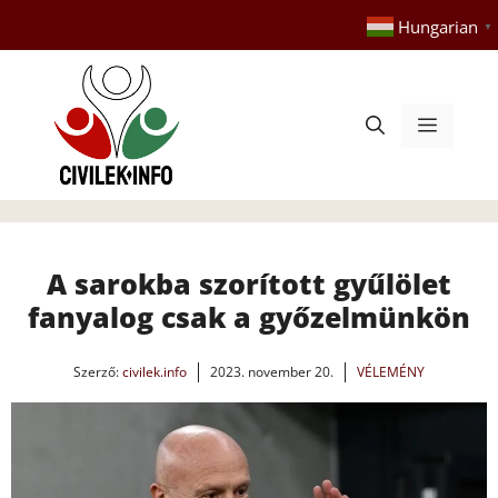
Kilépés
Hungarian
▼
a
tartalomba
Menü
A sarokba szorított gyűlölet
fanyalog csak a győzelmünkön
Szerző:
civilek.info
2023. november 20.
VÉLEMÉNY