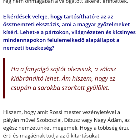
rég nem önmagában a válogatott sikerét érintették.
E kérdések veleje, hogy tartósítható-e az az
össznemzeti eksztázis, ami a magyar győzelmeket
kíséri. Lehet-e a pártokon, világnézeten és kicsinyes
mindennapokon felülemelkedő alapállapot a
nemzeti büszkeség?
Ha a fanyalgó sajtót olvassuk, a válasz
kiábrándító lehet. Ám hiszem, hogy ez
csupán a sarokba szorított gyűlölet.
Hiszem, hogy amit Rossi mester vezényletével a
pályán művel Szoboszlai, Dibusz vagy Nagy Ádám, az
egész nemzetünket megemeli. Hogy a többség érzi,
érti és magáénak tudja az ő kitartásukat,