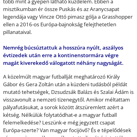
több mint a gyepen látható küzdelem. Ebben a
misztikumban ér össze Puskás és az Aranycsapat
legendája vagy Vincze Ottó pimasz gólja a Grasshopper
ellen a 2016-os Európa-bajnokság felejthetetlen
pillanataival.
Nemrég búcsúztattuk a hosszúra nyúlt, aszályos
évtizedek után erre a kontinenstormára végre
magát kiverekedő válogatott néhány nagyságát.
A közelmúlt magyar futballját meghatározó Király
Gábor és Gera Zoltán után a küzdeni tudásból példát
mutató tehetségek, Dzsudzsák Balázs és Szalai Ádám is
visszavonult a nemzeti tizenegytől. Amikor méltattam
pályafutásukat, a sorok között átszüremlett azért a
kétség. Nélkülük folytatódhat-e a magyar futball
felemelkedése? Leszünk-e még jegyzett csapat
Európa-szerte? Van magyar focijövő? És e tépelődések