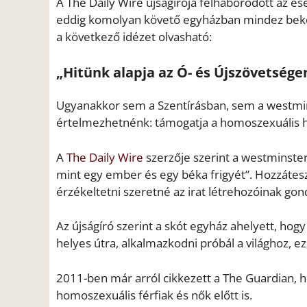
A The Daily Wire újságírója felháborodott az ese
eddig komolyan követő egyházban mindez beköv
a következő idézet olvasható:
„Hitünk alapja az Ó- és Újszövetsége
Ugyanakkor sem a Szentírásban, sem a westmins
értelmezhetnénk: támogatja a homoszexuális h
A
The Daily Wire
szerzője szerint a westminsteri
mint egy ember és egy béka frigyét”. Hozzátesz
érzékeltetni szeretné az irat létrehozóinak go
Az újságíró szerint a skót egyház ahelyett, hog
helyes útra, alkalmazkodni próbál a világhoz, ezz
2011-ben már arról cikkezett a The Guardian, 
homoszexuális férfiak és nők előtt is.