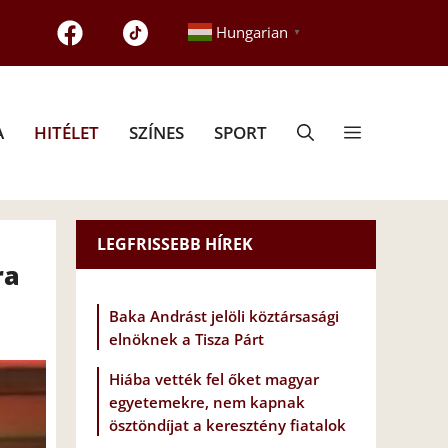
Hungarian
▼
A
HITÉLET
SZÍNES
SPORT
LEGFRISSEBB HÍREK
ra
Baka Andrást jelöli köztársasági
elnöknek a Tisza Párt
Hiába vették fel őket magyar
egyetemekre, nem kapnak
ösztöndíjat a keresztény fiatalok