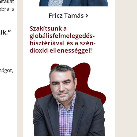
altakat
bra is
Fricz Tamás
Szakítsunk a
ik.”
globálisfelmelegedés-
hisztériával és a szén-
dioxid-ellenességgel!
ságot,
a