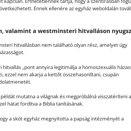
t kapcsán. Érthetetlennek tartja, hogy a szentírásban fogl
etkezhetett. Ennek ellenére az egyház weboldalán továb
n, valamint a westminsteri hitvalláson nyugsz
teri hitvallásban nem található olyan rész, amelyet úgy
ázasságot.
 hitvallás „pont annyira legitimálja a homoszexuális házas
i, ezzel nem akarja a kettőt összehasonlítani, csupán
ndolatmenetét.
y példát mutatna a világnak és megpróbálná visszatéríteni 
el hátat fordítva a Biblia tanításának.
hogy a skót egyház megnyitotta a papság intézményét a