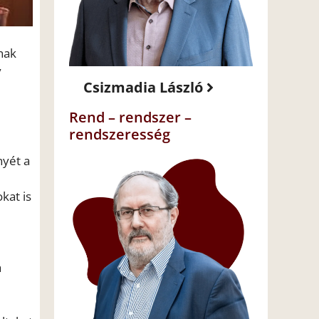
nak
y
Csizmadia László
Rend – rendszer –
rendszeresség
nyét a
kat is
a