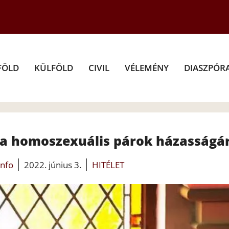
FÖLD
KÜLFÖLD
CIVIL
VÉLEMÉNY
DIASZPÓR
t a homoszexuális párok házasságá
info
2022. június 3.
HITÉLET