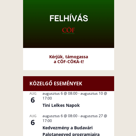
Kérjük, támogassa
a CÖF-CÖKA-t!
KÖZELGŐ ESEMÉNYEK
augusztus 6 @ 08:00
-
augusztus 10 @
AUG
6
17:00
Tini Lelkes Napok
augusztus 6 @ 08:00
-
augusztus 27 @
AUG
6
17:00
Kedvezmény a Budavári
Palotanegyed programjaira