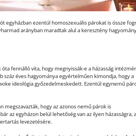
ót egyházban ezentúl homoszexuális párokat is össze fog
egyharmad arányban maradtak alul a keresztény hagyomán
óta fennálló vita, hogy megnyissák-e a házasság intézmé
több száz éves hagyománya egyértelműen kimondja, hogy a
 a woke ideológia győzedelmeskedett. Ezentúl egynemű páro
an megszavazták, hogy az azonos nemű párok is
bár az egyházon belül lehetőség van az ilyen házasságra, 
ertartás levezetésére.