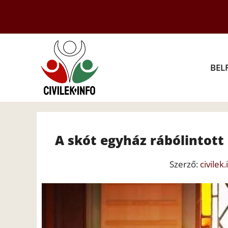
Kilépés
a
tartalomba
BEL
A skót egyház rábólintot
Szerző:
civilek.