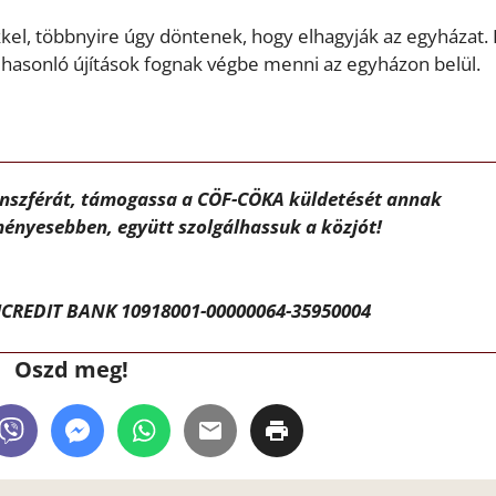
kel, többnyire úgy döntenek, hogy elhagyják az egyházat. E
 hasonló újítások fognak végbe menni az egyházon belül.
ánszférát, támogassa a CÖF-CÖKA küldetését annak
ényesebben, együtt szolgálhassuk a közjót!
CREDIT BANK 10918001-00000064-35950004
Oszd meg!