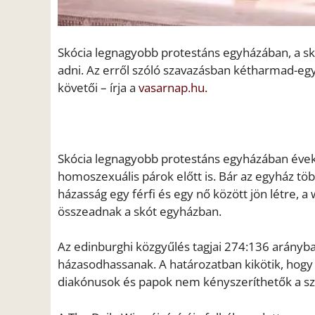
Skócia legnagyobb protestáns egyházában, a sk
adni. Az erről szóló szavazásban kétharmad-
követői – írja a
vasarnap.hu.
Skócia legnagyobb protestáns egyházában évek 
homoszexuális párok előtt is. Bár az egyház 
házasság egy férfi és egy nő között jön létre,
összeadnak a skót egyházban.
Az edinburghi közgyűlés tagjai 274:136 arányb
házasodhassanak. A határozatban kikötik, hogy 
diakónusok és papok nem kényszeríthetők a sz