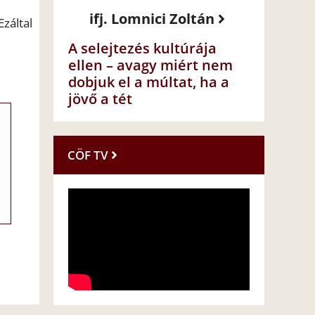
ifj. Lomnici Zoltán
záltal
A selejtezés kultúrája
ellen – avagy miért nem
dobjuk el a múltat, ha a
jövő a tét
CÖF TV