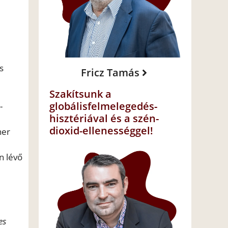
s
Fricz Tamás
Szakítsunk a
globálisfelmelegedés-
-
hisztériával és a szén-
dioxid-ellenességgel!
ner
n lévő
es