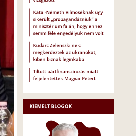
vizsgázott
Kátai-Németh Vilmoséknak úgy
sikerült „propagandázniuk” a
minisztérium falán, hogy ehhez
semmiféle engedélyük nem volt
Kudarc Zelenszkijnek:
megkérdezték az ukránokat,
kiben bíznak leginkább
Tiltott pártfinanszírozás miatt
feljelentették Magyar Pétert
KIEMELT BLOGOK