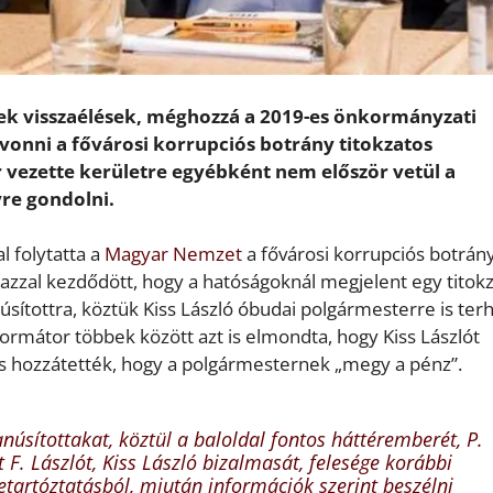
ttek visszaélések, méghozzá a 2019-es önkormányzati
vonni a fővárosi korrupciós botrány titokzatos
r vezette kerületre egyébként nem először vetül a
yre gondolni.
l folytatta a
Magyar Nemzet
a fővárosi korrupciós botrán
 azzal kezdődött, hogy a hatóságoknál megjelent egy titok
sítottra, köztük Kiss László óbudai polgármesterre is ter
rmátor többek között azt is elmondta, hogy Kiss Lászlót
 is hozzátették, hogy a polgármesternek „megy a pénz”.
núsítottakat, köztül a baloldal fontos háttéremberét, P.
nt F. Lászlót, Kiss László bizalmasát, felesége korábbi
etartóztatásból, miután információk szerint beszélni