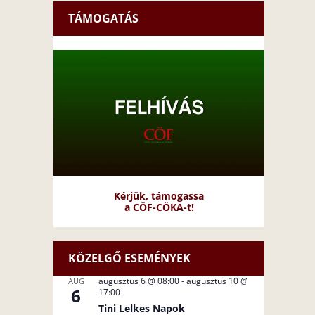
TÁMOGATÁS
Kérjük, támogassa
a CÖF-CÖKA-t!
KÖZELGŐ ESEMÉNYEK
augusztus 6 @ 08:00
-
augusztus 10 @
AUG
6
17:00
Tini Lelkes Napok