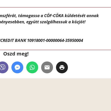
ánszférát, támogassa a CÖF-CÖKA küldetését annak
ényesebben, együtt szolgálhassuk a közjót!
CREDIT BANK 10918001-00000064-35950004
Oszd meg!