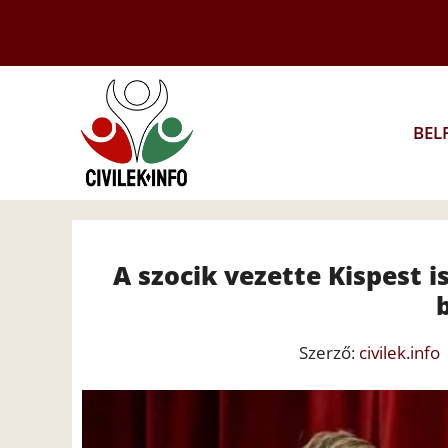
Kilépés
a
tartalomba
BEL
A szocik vezette Kispest i
Szerző:
civilek.info