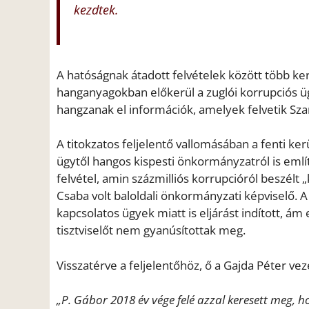
kezdtek.
A hatóságnak átadott felvételek között több kerü
hanganyagokban előkerül a zuglói korrupciós ügy
hangzanak el információk, amelyek felvetik Sza
A titokzatos feljelentő vallomásában a fenti ke
ügytől hangos kispesti önkormányzatról is említ
felvétel, amin százmilliós korrupcióról beszélt
Csaba volt baloldali önkormányzati képviselő. 
kapcsolatos ügyek miatt is eljárást indított, 
tisztviselőt nem gyanúsítottak meg.
Visszatérve a feljelentőhöz, ő a Gajda Péter ve
„P. Gábor 2018 év vége felé azzal keresett meg, 