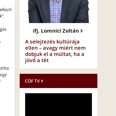
elkező
k“.
ogás
ifj. Lomnici Zoltán
A selejtezés kultúrája
y
ellen – avagy miért nem
dobjuk el a múltat, ha a
jövő a tét
latba.
hogy
t
CÖF TV