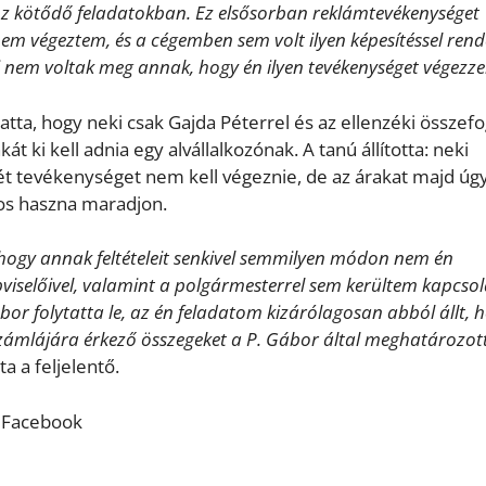
 kötődő feladatokban. Ez elsősorban reklámtevékenységet
em végeztem, és a cégemben sem volt ilyen képesítéssel rend
lei nem voltak meg annak, hogy én ilyen tevékenységet végezze
tatta, hogy neki csak Gajda Péterrel és az ellenzéki összef
t ki kell adnia egy alvállalkozónak. A tanú állította: neki
tevékenységet nem kell végeznie, de az árakat majd úg
os haszna maradjon.
 hogy annak feltételeit senkivel semmilyen módon nem én
épviselőivel, valamint a polgármesterrel sem kerültem kapcso
or folytatta le, az én feladatom kizárólagosan abból állt, 
 számlájára érkező összegeket a P. Gábor által meghatározot
tta a feljelentő.
/ Facebook