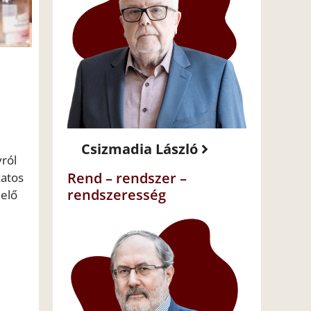
Csizmadia László
yról
Rend – rendszer –
zatos
rendszeresség
helő