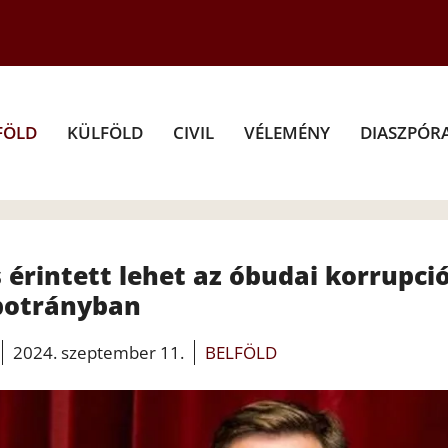
FÖLD
KÜLFÖLD
CIVIL
VÉLEMÉNY
DIASZPÓR
s érintett lehet az óbudai korrupci
botrányban
2024. szeptember 11.
BELFÖLD