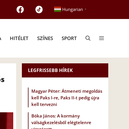
Hungarian
▼
A
HITÉLET
SZÍNES
SPORT
LEGFRISSEBB HÍREK
ós
Magyar Péter: Átmeneti megoldás
kell Paks I-re, Paks II-t pedig újra
kell tervezni
Bóka János: A kormány
válságkezelésből elégtelenre