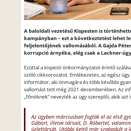
A baloldali vezetésű Kispesten is történhe
kampányban – ezt a következtetést lehet le
feljelentőjének vallomásából. A Gajda Péte
korrupció árnyéka, elég csak a Lackner-üg
Ezúttal a kispesti önkormányzatot érintő száláva
szóló cikksorozatot. Emlékezetes, az egész ügy
informátor, aki önmagára és több későbbi gyanú
vallomást tett még 2021 decemberében. Az info
„főnöknek” nevezték az ügy szereplői, akik azt
Az ügyben márciusban fogták el az első gya
Gábort, illetve társait, D. Róbertet, valami
üzlettársát. Utóbbi kettő már szabadult a l