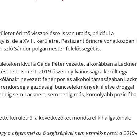
letet érintő visszaélésre is van utalás, például a
 is, de a XVIII. kerületre, Pestszentlőrincre vonatkozóan i
niszló Sándor polgármester felelősségét is.
rületeken kívül a Gajda Péter vezette, a korábban a Lackner
ést tett. Ismert, 2019 őszén nyilvánosságra került egy
 „kólának” nevezett fehér por és alkohol társaságában Lack
A rendőrség a gazdasági bűncselekmények, illetve droggal
ám eddig sem Lacknert, sem pedig más, komolyabb pozícióba
zette kerületről a következőket mondta el kihallgatóinak:
hogy a cégemmel az ő segítségével nem vennék-e részt a 2019-