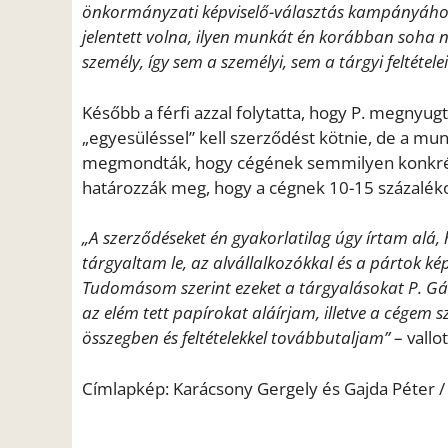
önkormányzati képviselő-választás kampányához
jelentett volna, ilyen munkát én korábban soha n
személy, így sem a személyi, sem a tárgyi feltéte
Később a férfi azzal folytatta, hogy P. megnyug
„egyesüléssel” kell szerződést kötnie, de a munká
megmondták, hogy cégének semmilyen konkrét 
határozzák meg, hogy a cégnek 10-15 százalék
„A szerződéseket én gyakorlatilag úgy írtam alá,
tárgyaltam le, az alvállalkozókkal és a pártok k
Tudomásom szerint ezeket a tárgyalásokat P. Gáb
az elém tett papírokat aláírjam, illetve a cégem
összegben és feltételekkel továbbutaljam”
– vallo
Címlapkép: Karácsony Gergely és Gajda Péter 