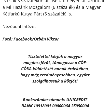
is csak 3 százalékon áll. Bejutó helyen áll azonban
a Mi Hazánk Mozgalom (6 százalék)
és a Magyar
Kétfarkú Kutya Párt (5 százalék) is.
Nézőpont Intézet
Fotó: Facebook/Orbán Viktor
Tisztelettel kérjük a magyar
magánszférát, támogassa a CÖF-
CÖKA küldetését annak érdekében,
hogy még eredményesebben, együtt
szolgálhassuk a közjót!
Bankszámlaszámunk: UNICREDIT
BANK 10918001-00000064-35950004