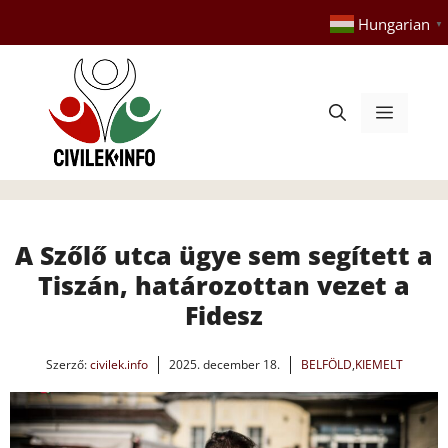
Kilépés
Hungarian
▼
a
tartalomba
Menü
A Szőlő utca ügye sem segített a
Tiszán, határozottan vezet a
Fidesz
Szerző:
civilek.info
2025. december 18.
BELFÖLD
,
KIEMELT