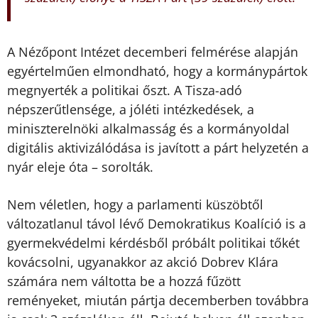
A Nézőpont Intézet decemberi felmérése alapján
egyértelműen elmondható, hogy a kormánypártok
megnyerték a politikai őszt. A Tisza-adó
népszerűtlensége, a jóléti intézkedések, a
miniszterelnöki alkalmasság és a kormányoldal
digitális aktivizálódása is javított a párt helyzetén a
nyár eleje óta – sorolták.
Nem véletlen, hogy a parlamenti küszöbtől
változatlanul távol lévő Demokratikus Koalíció is a
gyermekvédelmi kérdésből próbált politikai tőkét
kovácsolni, ugyanakkor az akció Dobrev Klára
számára nem váltotta be a hozzá fűzött
reményeket, miután pártja decemberben továbbra