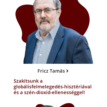
Fricz Tamás
Szakítsunk a
globálisfelmelegedés-hisztériával
és a szén-dioxid-ellenességgel!