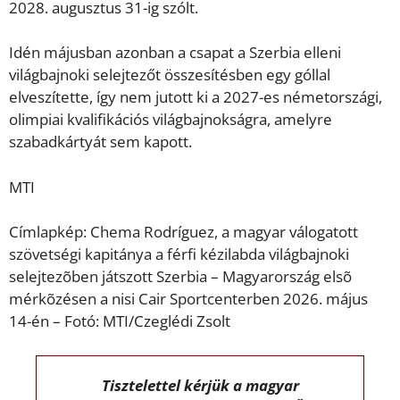
2028. augusztus 31-ig szólt.
Idén májusban azonban a csapat a Szerbia elleni
világbajnoki selejtezőt összesítésben egy góllal
elveszítette, így nem jutott ki a 2027-es németországi,
olimpiai kvalifikációs világbajnokságra, amelyre
szabadkártyát sem kapott.
MTI
Címlapkép: Chema Rodríguez, a magyar válogatott
szövetségi kapitánya a férfi kézilabda világbajnoki
selejtezõben játszott Szerbia – Magyarország elsõ
mérkõzésen a nisi Cair Sportcenterben 2026. május
14-én – Fotó: MTI/Czeglédi Zsolt
Tisztelettel kérjük a magyar