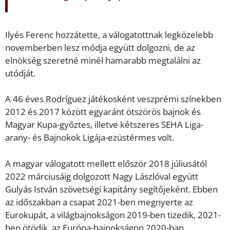
Ilyés Ferenc hozzátette, a válogatottnak legközelebb
novemberben lesz módja együtt dolgozni, de az
elnökség szeretné minél hamarabb megtalálni az
utódját.
A 46 éves Rodríguez játékosként veszprémi színekben
2012 és 2017 között egyaránt ötszörös bajnok és
Magyar Kupa-győztes, illetve kétszeres SEHA Liga-
arany- és Bajnokok Ligája-ezüstérmes volt.
A magyar válogatott mellett először 2018 júliusától
2022 márciusáig dolgozott Nagy Lászlóval együtt
Gulyás István szövetségi kapitány segítőjeként. Ebben
az időszakban a csapat 2021-ben megnyerte az
Eurokupát, a világbajnokságon 2019-ben tizedik, 2021-
ben ötödik, az Európa-bajnokságon 2020-ban