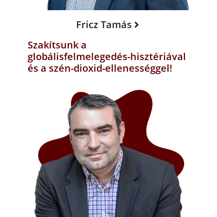
Fricz Tamás
Szakítsunk a
globálisfelmelegedés-hisztériával
és a szén-dioxid-ellenességgel!