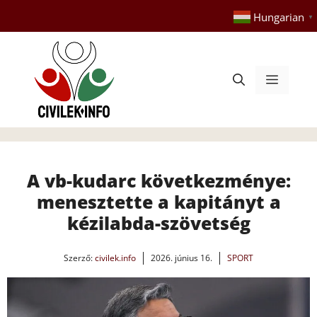
Kilépés
Hungarian
▼
a
tartalomba
Menü
A vb-kudarc következménye:
menesztette a kapitányt a
kézilabda-szövetség
Szerző:
civilek.info
2026. június 16.
SPORT