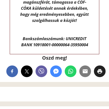
magánszférát, támogassa a CÖF-
CÖKA küldetését annak érdekében,
hogy még eredményesebben, együtt
szolgálhassuk a közjót!
Bankszámlaszámunk: UNICREDIT
BANK 10918001-00000064-35950004
Oszd meg!