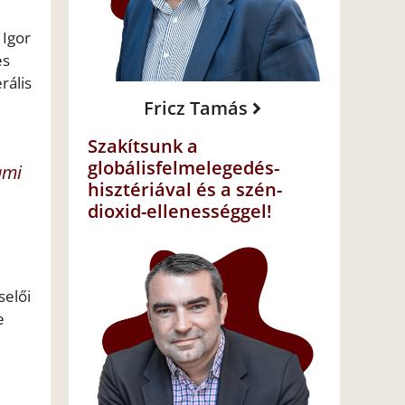
 Igor
és
rális
Fricz Tamás
Szakítsunk a
globálisfelmelegedés-
ami
hisztériával és a szén-
dioxid-ellenességgel!
selői
e