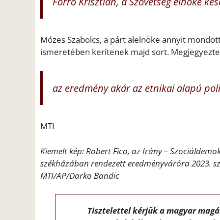
Forró Krisztián, a Szövetség elnöke ké
Mózes Szabolcs, a párt alelnöke annyit mondot
ismeretében kerítenek majd sort. Megjegyezte
az eredmény akár az etnikai alapú politi
MTI
Kiemelt kép: Robert Fico, az Irány – Szociáldemo
székházában rendezett eredményváróra 2023. sz
MTI/AP/Darko Bandic
Tisztelettel kérjük a magyar mag