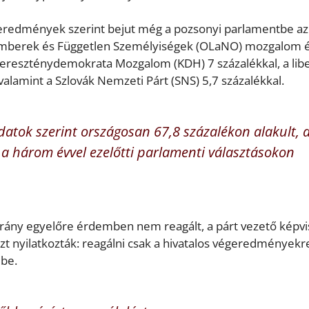
szeredmények szerint bejut még a pozsonyi parlamentbe az
ű Emberek és Független Személyiségek (OLaNO) mozgalom 
, a Kereszténydemokrata Mozgalom (KDH) 7 százalékkal, a libe
 valamint a Szlovák Nemzeti Párt (SNS) 5,7 százalékkal.
adatok szerint országosan 67,8 százalékon alakult, 
a három évvel ezelőtti parlamenti választásokon
ány egyelőre érdemben nem reagált, a párt vezető képvi
zt nyilatkozták: reagálni csak a hivatalos végeredményekr
 be.