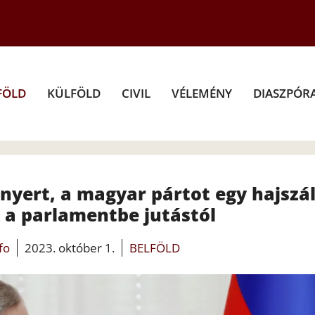
FÖLD
KÜLFÖLD
CIVIL
VÉLEMÉNY
DIASZPÓR
 nyert, a magyar pártot egy hajszá
l a parlamentbe jutástól
fo
2023. október 1.
BELFÖLD