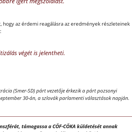
sőbbre ígért megszólalást.
t, hogy az érdemi reagálásra az eredmények részleteinek
:
zálás végét is jelentheti.
krácia (Smer-SD) párt vezetője érkezik a párt pozsonyi
eptember 30-án, a szlovák parlamenti választások napján.
ánszférát, támogassa a CÖF-CÖKA küldetését annak