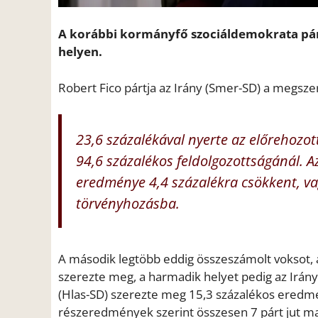
A korábbi kormányfő szociáldemokrata párt
helyen.
Robert Fico pártja az Irány (Smer-SD) a megsze
23,6 százalékával nyerte az előrehozot
94,6 százalékos feldolgozottságánál. Az
eredménye 4,4 százalékra csökkent, vag
törvényhozásba.
A második legtöbb eddig összeszámolt voksot, a 
szerezte meg, a harmadik helyet pedig az Irányb
(Hlas-SD) szerezte meg 15,3 százalékos eredmé
részeredmények szerint összesen 7 párt jut ma