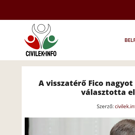
Kilépés
a
tartalomba
BEL
A visszatérő Fico nagyot
választotta e
Szerző:
civilek.in