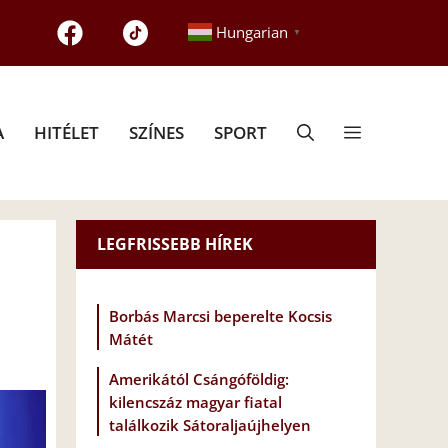
Hungarian
▼
A
HITÉLET
SZÍNES
SPORT
LEGFRISSEBB HÍREK
l
Borbás Marcsi beperelte Kocsis
Mátét
Amerikától Csángóföldig:
kilencszáz magyar fiatal
találkozik Sátoraljaújhelyen