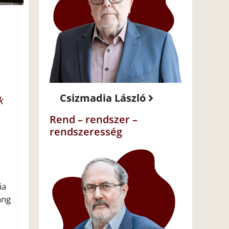
Csizmadia László
k
Rend – rendszer –
rendszeresség
ia
ang