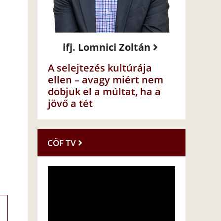
ifj. Lomnici Zoltán
A selejtezés kultúrája
ellen – avagy miért nem
dobjuk el a múltat, ha a
jövő a tét
CÖF TV