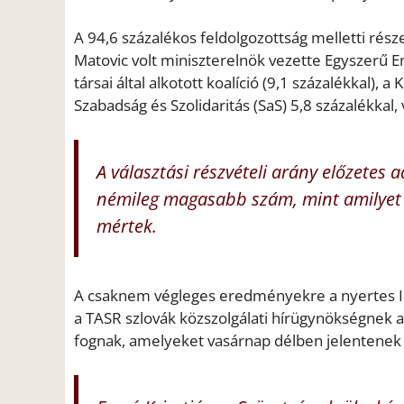
A 94,6 százalékos feldolgozottság melletti ré
Matovic volt miniszterelnök vezette Egyszer
társai által alkotott koalíció (9,1 százalékkal)
Szabadság és Szolidaritás (SaS) 5,8 százalékkal,
A választási részvételi arány előzetes 
némileg magasabb szám, mint amilyet 
mértek.
A csaknem végleges eredményekre a nyertes Ir
a TASR szlovák közszolgálati hírügynökségnek a
fognak, amelyeket vasárnap délben jelentenek