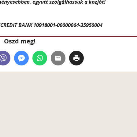
ényesebben, együtt szolgálhassuk a közjót!
CREDIT BANK 10918001-00000064-35950004
Oszd meg!