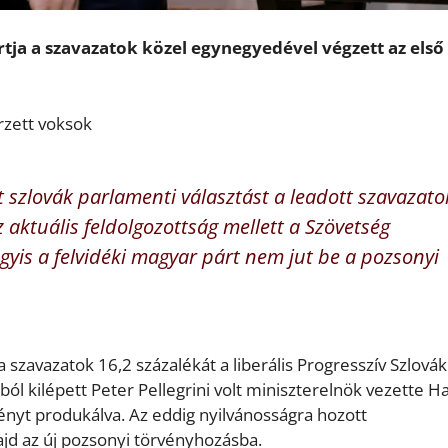
ja a szavazatok közel egynegyedével végzett az első
rzett voksok
t szlovák parlamenti választást a leadott szavazato
 aktuális feldolgozottság mellett a Szövetség
yis a felvidéki magyar párt nem jut be a pozsonyi
szavazatok 16,2 százalékát a liberális Progresszív Szlovák
ól kilépett Peter Pellegrini volt miniszterelnök vezette H
nyt produkálva. Az eddig nyilvánosságra hozott
jd az új pozsonyi törvényhozásba.