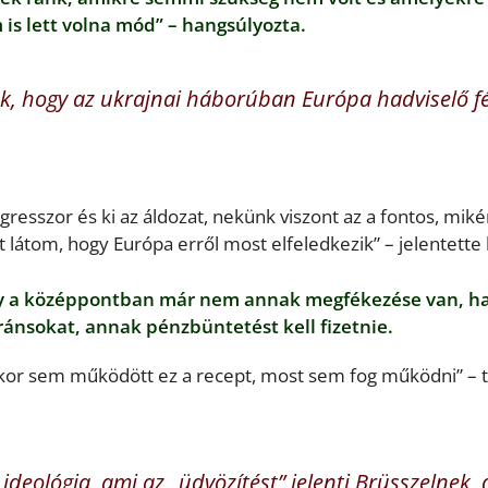
is lett volna mód” – hangsúlyozta.
k, hogy az ukrajnai háborúban Európa hadviselő fé
resszor és ki az áldozat, nekünk viszont az a fontos, miké
t látom, hogy Európa erről most elfeledkezik” – jelentette k
ogy a középpontban már nem annak megfékezése van, 
ránsokat, annak pénzbüntetést kell fizetnie.
Akkor sem működött ez a recept, most sem fog működni” – 
 ideológia, ami az „üdvözítést” jelenti Brüsszelnek, 