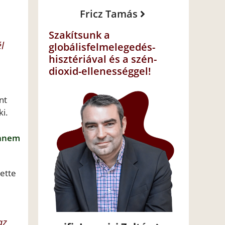
Fricz Tamás
Szakítsunk a
l
globálisfelmelegedés-
hisztériával és a szén-
dioxid-ellenességgel!
nt
i.
hanem
tette
az