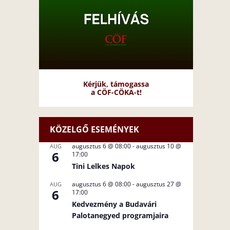
Kérjük, támogassa
a CÖF-CÖKA-t!
KÖZELGŐ ESEMÉNYEK
augusztus 6 @ 08:00
-
augusztus 10 @
AUG
6
17:00
Tini Lelkes Napok
augusztus 6 @ 08:00
-
augusztus 27 @
AUG
6
17:00
Kedvezmény a Budavári
Palotanegyed programjaira