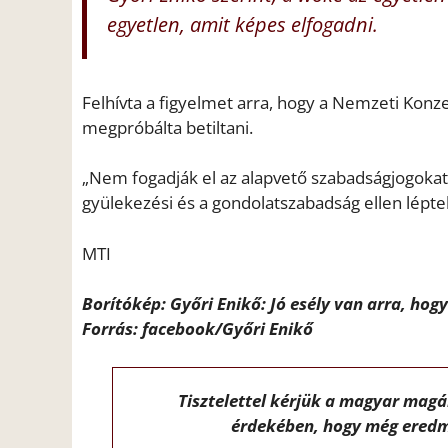
egyetlen, amit képes elfogadni.
Felhívta a figyelmet arra, hogy a Nemzeti Konz
megpróbálta betiltani.
„Nem fogadják el az alapvető szabadságjogokat
gyülekezési és a gondolatszabadság ellen léptek 
MTI
Borítókép: Győri Enikő: Jó esély van arra, ho
Forrás: facebook/Győri Enikő
Tisztelettel kérjük a magyar mag
érdekében, hogy még eredm