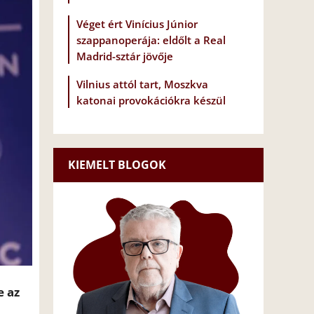
Véget ért Vinícius Júnior
szappanoperája: eldőlt a Real
Madrid-sztár jövője
Vilnius attól tart, Moszkva
katonai provokációkra készül
KIEMELT BLOGOK
e az