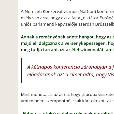
A Nemzeti Konzervativizmus (NatCon) konferenc
esély van arra, hogy ezt a fajta „diktátor Európ
uniós parlamenti képviselője szerdán Brüsszel
Annak a reményének adott hangot, hogy az e
majd el, dolgoznak a versenyképességen, h
meg tudja tartani azt az életszínvonalát, am
A kétnapos konferencia zárónapján a fi
előadásának azt a címet adta, hogy Vi
Mint mondta, az az álma, hogy „Európa visszat
ami minden szempontból csak kárt okozott az 
„Ebben az utolsó öt évben olyanokat erőlte