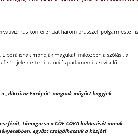
ervativizmus konferenciát három brüsszeli polgármester i
. Liberálisnak mondják magukat, miközben a szólás-, a
fel” – jelentette ki az uniós parlamenti képviselő.
gy a „diktátor Európát” magunk mögött hagyjuk
ánszférát, támogassa a CÖF-CÖKA küldetését annak
ényesebben, együtt szolgálhassuk a közjót!