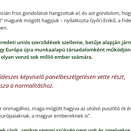
ián friss gondolatok hangzottak el, és azt gondolom, hog
át” magunk mögött hagyjuk – nyilatkozta Győri Enikő, a Fid
ben.
redeti uniós szerződések szelleme, betűje alapján jár
ogy Európa újra munkaalapú társadalomként működjön
i olyan vonzó sok millió ember számára.
deszes képviselő panelbeszélgetésen vette részt,
ssza a normalitáshoz.
ér önmagához, maga mögött hagyva az utolsó pusztító öt é
európaiaknak, a magyar embereknek is”.
ttek ránk, amikre semmi szükség nem volt és amelyekre