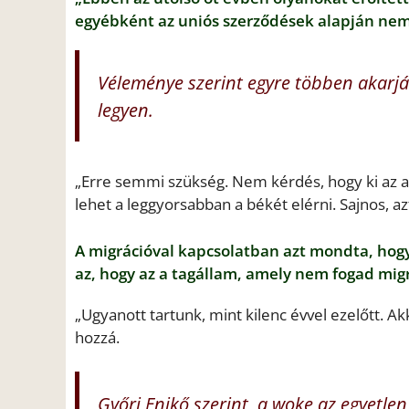
egyébként az uniós szerződések alapján nem 
Véleménye szerint egyre többen akarjá
legyen.
„Erre semmi szükség. Nem kérdés, hogy ki az ag
lehet a leggyorsabban a békét elérni. Sajnos, az
A migrációval kapcsolatban azt mondta, h
az, hogy az a tagállam, amely nem fogad mig
„Ugyanott tartunk, mint kilenc évvel ezelőtt. 
hozzá.
Győri Enikő szerint, a woke az egyetlen