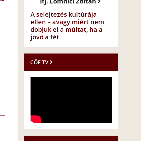
ifj. Lomnici Zoltán
A selejtezés kultúrája
ellen – avagy miért nem
dobjuk el a múltat, ha a
s
jövő a tét
CÖF TV