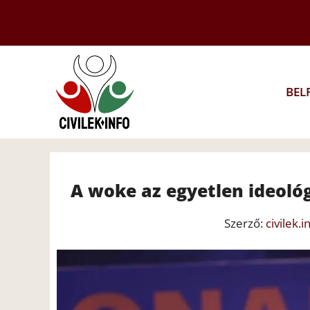
Kilépés
a
tartalomba
BEL
A woke az egyetlen ideológ
Szerző:
civilek.i