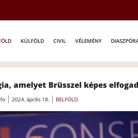
FÖLD
KÜLFÖLD
CIVIL
VÉLEMÉNY
DIASZPÓR
ia, amelyet Brüsszel képes elfoga
nfo
2024. április 18.
BELFÖLD