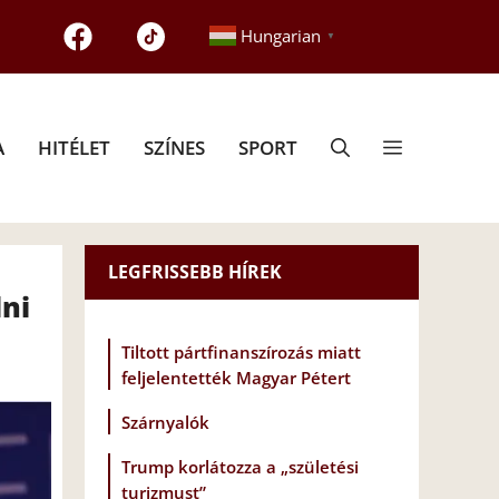
Hungarian
▼
A
HITÉLET
SZÍNES
SPORT
LEGFRISSEBB HÍREK
dni
Tiltott pártfinanszírozás miatt
feljelentették Magyar Pétert
Szárnyalók
Trump korlátozza a „születési
turizmust”