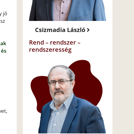
y jó
esz
Csizmadia László
Rend – rendszer –
nak
rendszeresség
 és
vet,