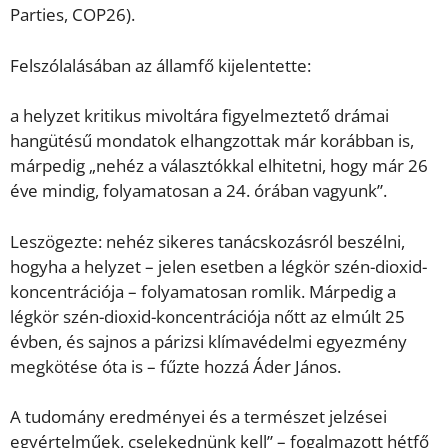
Parties, COP26).
Felszólalásában az államfő kijelentette:
a helyzet kritikus mivoltára figyelmeztető drámai
hangütésű mondatok elhangzottak már korábban is,
márpedig „nehéz a választókkal elhitetni, hogy már 26
éve mindig, folyamatosan a 24. órában vagyunk”.
Leszögezte: nehéz sikeres tanácskozásról beszélni,
hogyha a helyzet – jelen esetben a légkör szén-dioxid-
koncentrációja – folyamatosan romlik. Márpedig a
légkör szén-dioxid-koncentrációja nőtt az elmúlt 25
évben, és sajnos a párizsi klímavédelmi egyezmény
megkötése óta is – fűzte hozzá Áder János.
A tudomány eredményei és a természet jelzései
egyértelműek, cselekednünk kell” – fogalmazott hétfő