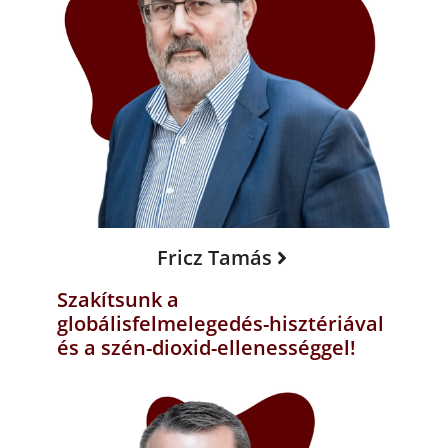
Fricz Tamás
Szakítsunk a
globálisfelmelegedés-hisztériával
és a szén-dioxid-ellenességgel!