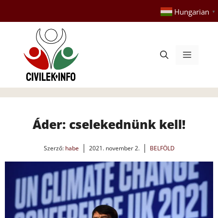
Kilépés
Hungarian
▼
a
tartalomba
Menü
Áder: cselekednünk kell!
Szerző:
habe
2021. november 2.
BELFÖLD