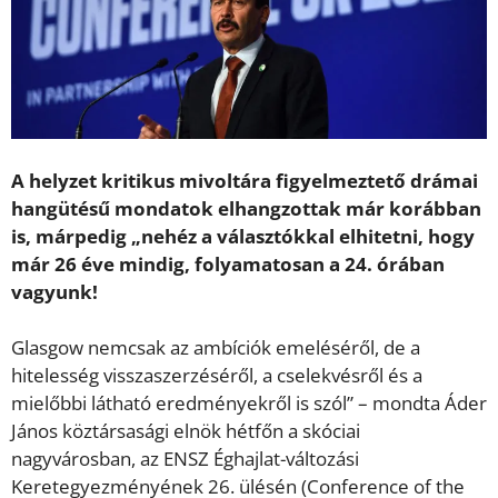
A helyzet kritikus mivoltára figyelmeztető drámai
hangütésű mondatok elhangzottak már korábban
is, márpedig „nehéz a választókkal elhitetni, hogy
már 26 éve mindig, folyamatosan a 24. órában
vagyunk!
Glasgow nemcsak az ambíciók emeléséről, de a
hitelesség visszaszerzéséről, a cselekvésről és a
mielőbbi látható eredményekről is szól” – mondta Áder
János köztársasági elnök hétfőn a skóciai
nagyvárosban, az ENSZ Éghajlat-változási
Keretegyezményének 26. ülésén (Conference of the