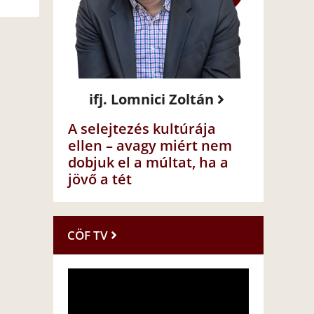
ifj. Lomnici Zoltán
A selejtezés kultúrája
ellen – avagy miért nem
dobjuk el a múltat, ha a
jövő a tét
CÖF TV