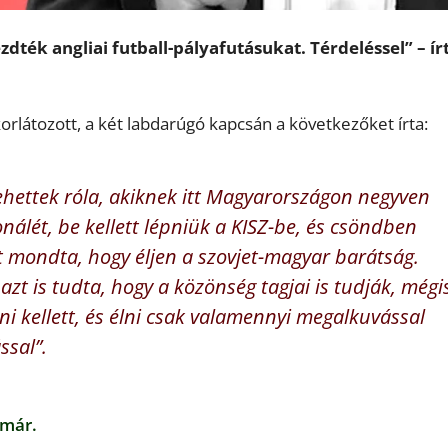
ték angliai futball-pályafutásukat. Térdeléssel” – ír
rlátozott, a két labdarúgó kapcsán a következőket írta:
hettek róla, akiknek itt Magyarországon negyven
onálét, be kellett lépniük a KISZ-be, és csöndben
t mondta, hogy éljen a szovjet-magyar barátság.
zt is tudta, hogy a közönség tagjai is tudják, mégi
 kellett, és élni csak valamennyi megalkuvással
ssal”.
 már.