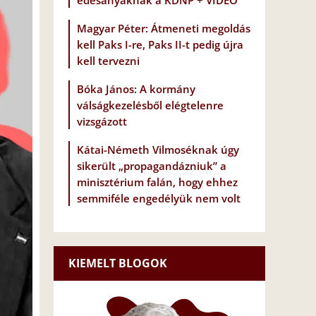
édesanyáknak a KDNP + VIDEÓ
Magyar Péter: Átmeneti megoldás
kell Paks I-re, Paks II-t pedig újra
kell tervezni
Bóka János: A kormány
válságkezelésből elégtelenre
vizsgázott
Kátai-Németh Vilmoséknak úgy
sikerült „propagandázniuk” a
minisztérium falán, hogy ehhez
semmiféle engedélyük nem volt
KIEMELT BLOGOK