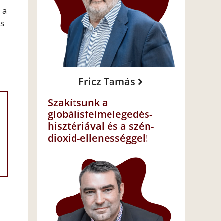
 a
és
Fricz Tamás
Szakítsunk a
globálisfelmelegedés-
hisztériával és a szén-
dioxid-ellenességgel!