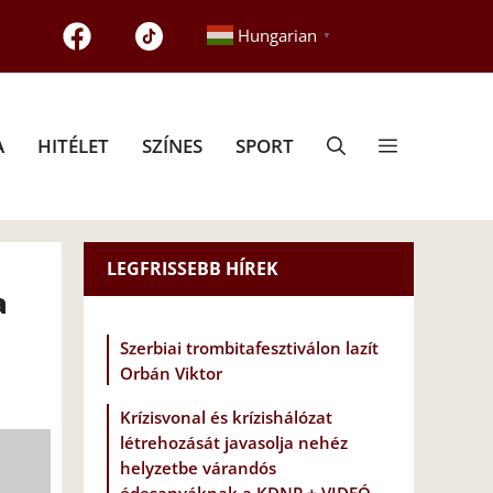
Hungarian
▼
A
HITÉLET
SZÍNES
SPORT
LEGFRISSEBB HÍREK
a
Szerbiai trombitafesztiválon lazít
Orbán Viktor
Krízisvonal és krízishálózat
létrehozását javasolja nehéz
helyzetbe várandós