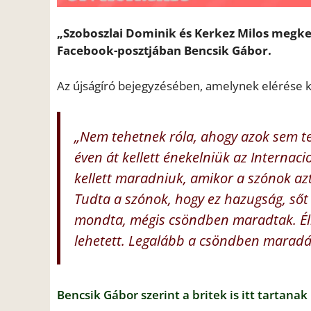
„Szoboszlai Dominik és Kerkez Milos megkezd
Facebook-posztjában Bencsik Gábor.
Az újságíró bejegyzésében, amelynek elérése ko
„Nem tehetnek róla, ahogy azok sem te
éven át kellett énekelniük az Internaci
kellett maradniuk, amikor a szónok az
Tudta a szónok, hogy ez hazugság, sőt a
mondta, mégis csöndben maradtak. Élni
lehetett. Legalább a csöndben maradá
Bencsik Gábor szerint a britek is itt tartanak