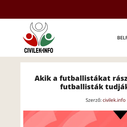
Kilépés
a
tartalomba
BEL
Akik a futballistákat rás
futballisták tudjá
Szerző:
civilek.info