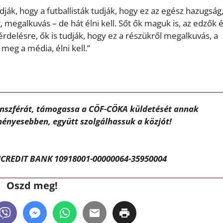
tudják, hogy a futballisták tudják, hogy ez az egész hazugság,
 megalkuvás – de hát élni kell. Sőt ők maguk is, az edzők 
érdelésre, ők is tudják, hogy ez a részükről megalkuvás, a
 meg a média, élni kell.”
ánszférát, támogassa a CÖF-CÖKA küldetését annak
ényesebben, együtt szolgálhassuk a közjót!
CREDIT BANK 10918001-00000064-35950004
Oszd meg!