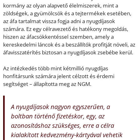
kormány az olyan alapvető élelmiszerek, mint a
zöldségek, a gyümölcsök és a tejtermékek esetében,
az áfa tartalmat vissza fogja adni a nyugdíjasok
számára. Ez egy célravezető és hatékony megoldás,
hiszen az áfacsökkentéssel szemben, amely a
kereskedelmi láncok és a beszállítók profitját növeli, az
áfavisszatérítés biztosan a nyugdíjasok zsebébe kerül.
Az intézkedés több mint kétmillió nyugdíjas
honfitársunk számára jelent célzott és érdemi
segítséget – állapította meg az NGM.
A nyugdíjasok nagyon egyszerűen, a
boltban történő fizetéskor, egy, az
azonosításhoz szükséges, erre a célra
kialakított kedvezmény-kártyával vehetik