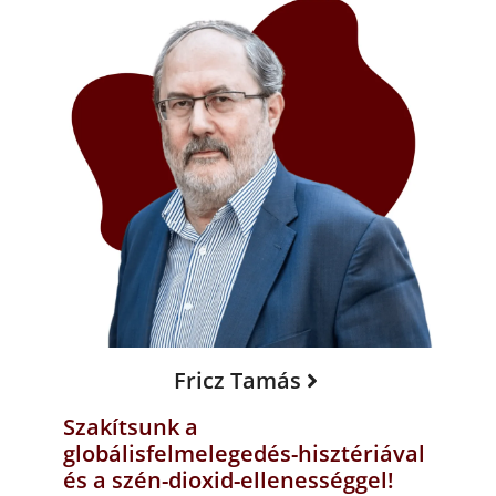
Fricz Tamás
Szakítsunk a
globálisfelmelegedés-hisztériával
és a szén-dioxid-ellenességgel!