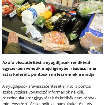
Az áfa-visszatérítést a nyugdíjasok rendkívül
egyszerűen vehetik majd igénybe, ráadásul már
azt is kiderült, pontosan mi lesz ennek a módja.
A nyugdíjasok áfa-visszatérítését érintő, a pontos
szabályozásra vonatkozó információk nélküli,
rosszindulatú megjegyzések és kritikák nem többek,
mint egyszerű, ócska politikai hangulatkeltés – így