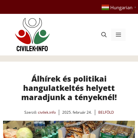
Kilépés
Hungarian
▼
a
tartalomba
Menü
Álhírek és politikai
hangulatkeltés helyett
maradjunk a tényeknél!
Szerző:
civilek.info
2025. február 24.
BELFÖLD