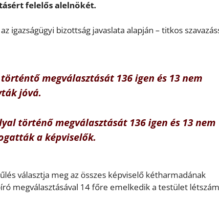
ásért felelős alelnökét.
z igazságügyi bizottság javaslata alapján – titkos szavazás
al történtő megválasztását 136 igen és 13 nem
ták jóvá.
llyal történő megválasztását 136 igen és 13 nem
ogatták a képviselők.
yűlés választja meg az összes képviselő kétharmadának
bíró megválasztásával 14 főre emelkedik a testület létszám