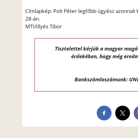
Címlapkép: Polt Péter legfőbb ügyész azonnali k
28-án.
MTI/Illyés Tibor
Tisztelettel kérjük a magyar mag
érdekében, hogy még eredm
Bankszámlaszámunk: UNI