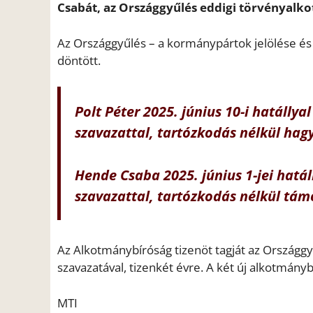
Csabát, az Országgyűlés eddigi törvényalkot
Az Országgyűlés – a kormánypártok jelölése és a
döntött.
Polt Péter 2025. június 10-i hatálly
szavazattal, tartózkodás nélkül hagy
Hende Csaba 2025. június 1-jei hatá
szavazattal, tartózkodás nélkül tám
Az Alkotmánybíróság tizenöt tagját az Országg
szavazatával, tizenkét évre. A két új alkotmány
MTI