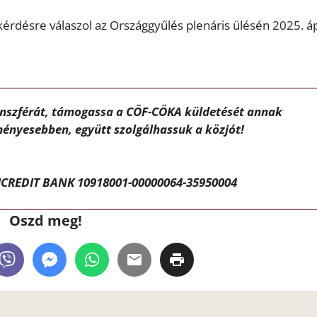
érdésre válaszol az Országgyűlés plenáris ülésén 2025. ápr
ánszférát, támogassa a CÖF-CÖKA küldetését annak
ényesebben, együtt szolgálhassuk a közjót!
CREDIT BANK 10918001-00000064-35950004
Oszd meg!