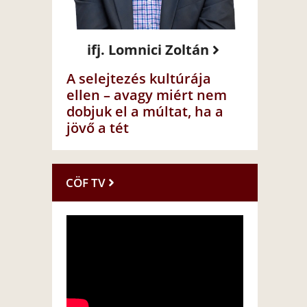
ifj. Lomnici Zoltán
A selejtezés kultúrája
ellen – avagy miért nem
dobjuk el a múltat, ha a
jövő a tét
CÖF TV