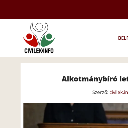
Kilépés
a
tartalomba
BEL
Alkotmánybíró let
Szerző:
civilek.i