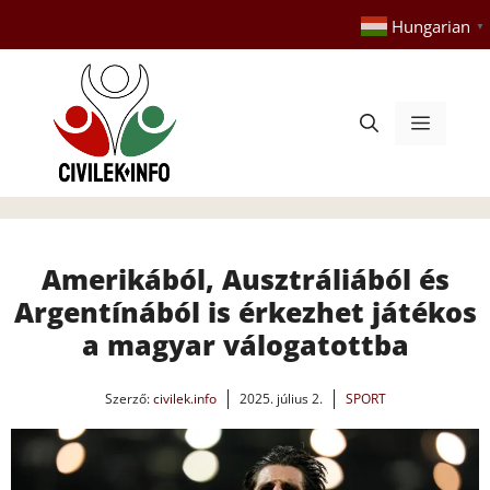
Kilépés
Hungarian
▼
a
tartalomba
Menü
Amerikából, Ausztráliából és
Argentínából is érkezhet játékos
a magyar válogatottba
Szerző:
civilek.info
2025. július 2.
SPORT