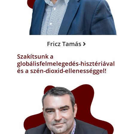
Fricz Tamás
Szakítsunk a
globálisfelmelegedés-hisztériával
és a szén-dioxid-ellenességgel!