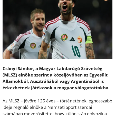
Csányi Sándor, a Magyar Labdarúgó Szövetség
(MLSZ) elnöke szerint a közeljövőben az Egyesült
Államokból, Ausztráliából vagy Argentínából is
érkezhetnek játékosok a magyar válogatottakba.
Az MLSZ – jövőre 125 éves – történetének leghosszabb
ideje regnáló elnöke a Nemzeti Sport szerdai
számában megerősítette, hogy külön stáb dolgozik a