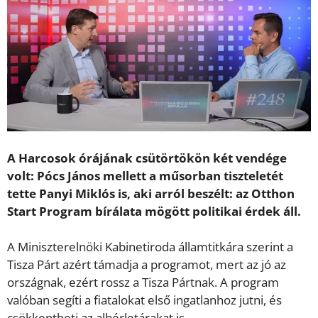
A Harcosok órájának csütörtökön két vendége
volt: Pócs János mellett a műsorban tiszteletét
tette Panyi Miklós is, aki arról beszélt: az Otthon
Start Program bírálata mögött politikai érdek áll.
A Miniszterelnöki Kabinetiroda államtitkára szerint a
Tisza Párt azért támadja a programot, mert az jó az
országnak, ezért rossz a Tisza Pártnak. A program
valóban segíti a fiatalokat első ingatlanhoz jutni, és
csökkentheti az albérletárakat is.