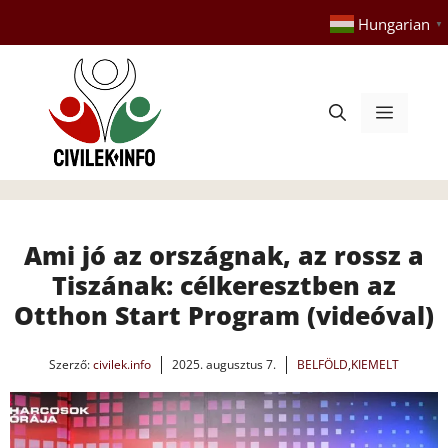
Kilépés
Hungarian
▼
a
tartalomba
Menü
Ami jó az országnak, az rossz a
Tiszának: célkeresztben az
Otthon Start Program (videóval)
Szerző:
civilek.info
2025. augusztus 7.
BELFÖLD
,
KIEMELT