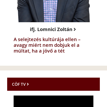
ifj. Lomnici Zoltán
A selejtezés kultúrája ellen –
avagy miért nem dobjuk el a
múltat, ha a jövő a tét
CÖF TV