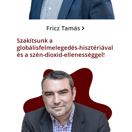
Fricz Tamás
Szakítsunk a
globálisfelmelegedés-hisztériával
és a szén-dioxid-ellenességgel!