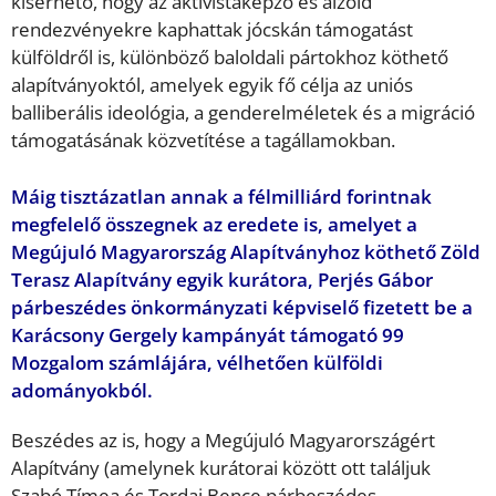
kísérhető, hogy az aktivistaképző és álzöld
rendezvényekre kaphattak jócskán támogatást
külföldről is, különböző baloldali pártokhoz köthető
alapítványoktól, amelyek egyik fő célja az uniós
balliberális ideológia, a genderelméletek és a migráció
támogatásának közvetítése a tagállamokban.
Máig tisztázatlan annak a félmilliárd forintnak
megfelelő összegnek az eredete is, amelyet a
Megújuló Magyarország Alapítványhoz köthető Zöld
Terasz Alapítvány egyik kurátora, Perjés Gábor
párbeszédes önkormányzati képviselő fizetett be a
Karácsony Gergely kampányát támogató 99
Mozgalom számlájára, vélhetően külföldi
adományokból.
Beszédes az is, hogy a Megújuló Magyarországért
Alapítvány (amelynek kurátorai között ott találjuk
Szabó Tímea és Tordai Bence párbeszédes