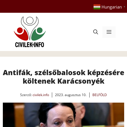
Kilépés
Hungarian
▼
a
tartalomba
Menü
Antifák, szélsőbalosok képzésére
költenek Karácsonyék
Szerző:
civilek.info
2023. augusztus 10.
BELFÖLD