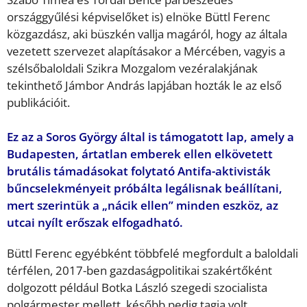
országgyűlési képviselőket is) elnöke Büttl Ferenc
közgazdász, aki büszkén vallja magáról, hogy az általa
vezetett szervezet alapításakor a Mércében, vagyis a
szélsőbaloldali Szikra Mozgalom vezéralakjának
tekinthető Jámbor András lapjában hozták le az első
publikációit.
Ez az a Soros György által is támogatott lap, amely a
Budapesten, ártatlan emberek ellen elkövetett
brutális támadásokat folytató Antifa-aktivisták
bűncselekményeit próbálta legálisnak beállítani,
mert szerintük a „nácik ellen” minden eszköz, az
utcai nyílt erőszak elfogadható.
Büttl Ferenc egyébként többfelé megfordult a baloldali
térfélen, 2017-ben gazdaságpolitikai szakértőként
dolgozott például Botka László szegedi szocialista
polgármester mellett, később pedig tagja volt