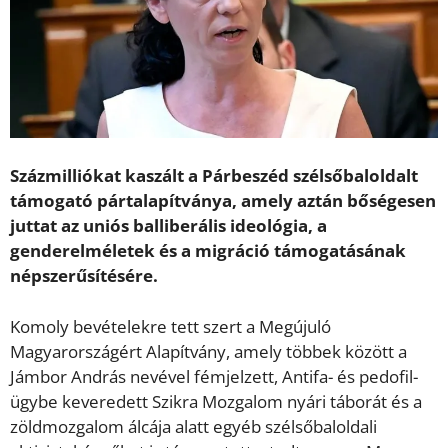
Százmilliókat kaszált a Párbeszéd szélsőbaloldalt
támogató pártalapítványa, amely aztán bőségesen
juttat az uniós balliberális ideológia, a
genderelméletek és a migráció támogatásának
népszerűsítésére.
Komoly bevételekre tett szert a Megújuló
Magyarországért Alapítvány, amely többek között a
Jámbor András nevével fémjelzett, Antifa- és pedofil-
ügybe keveredett Szikra Mozgalom nyári táborát és a
zöldmozgalom álcája alatt egyéb szélsőbaloldali