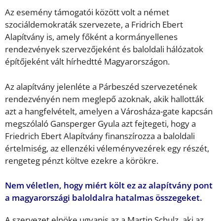
Az esemény támogatói között volt a német
szociáldemokraták szervezete, a Fridrich Ebert
Alapítvány is, amely főként a kormányellenes
rendezvények szervezőjeként és baloldali hálózatok
építőjeként vált hírhedtté Magyarországon.
Az alapítvány jelenléte a Párbeszéd szervezetének
rendezvényén nem meglepő azoknak, akik hallották
azt a hangfelvételt, amelyen a Városháza-gate kapcsán
megszólaló Gansperger Gyula azt fejtegeti, hogy a
Friedrich Ebert Alapítvány finanszírozza a baloldali
értelmiség, az ellenzéki véleményvezérek egy részét,
rengeteg pénzt költve ezekre a körökre.
Nem véletlen, hogy miért költ ez az alapítvány pont
a magyarországi baloldalra hatalmas összegeket.
A szervezet elnöke ugyanis az a Martin Schulz, aki az