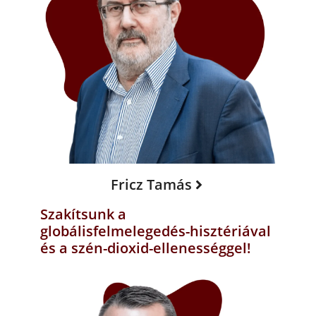
Fricz Tamás
Szakítsunk a
globálisfelmelegedés-hisztériával
és a szén-dioxid-ellenességgel!