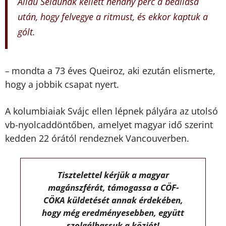
Alidu Seidunak kellett néhány perc a beállása
után, hogy felvegye a ritmust, és ekkor kaptuk a
gólt.
mondta a 73 éves Queiroz, aki ezután elismerte,
–
hogy a jobbik csapat nyert.
A kolumbiaiak Svájc ellen lépnek pályára az utolsó
vb-nyolcaddöntőben, amelyet magyar idő szerint
kedden 22 órától rendeznek Vancouverben.
Tisztelettel kérjük a magyar
magánszférát, támogassa a CÖF-
CÖKA küldetését annak érdekében,
hogy még eredményesebben, együtt
szolgálhassuk a közjót!