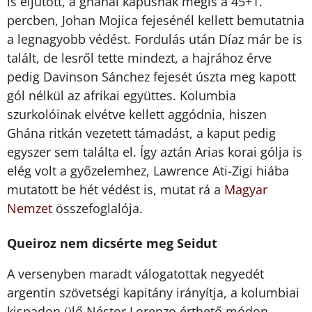
is eljutott, a ghánai kapusnak mégis a 45+1.
percben, Johan Mojica fejesénél kellett bemutatnia
a legnagyobb védést. Fordulás után Díaz már be is
talált, de lesről tette mindezt, a hajrához érve
pedig Davinson Sánchez fejesét úszta meg kapott
gól nélkül az afrikai együttes. Kolumbia
szurkolóinak elvétve kellett aggódnia, hiszen
Ghána ritkán vezetett támadást, a kaput pedig
egyszer sem találta el. Így aztán Arias korai gólja is
elég volt a győzelemhez, Lawrence Ati-Zigi hiába
mutatott be hét védést is, mutat rá a
Magyar
Nemzet
összefoglalója.
Queiroz nem dicsérte meg Seidut
A versenyben maradt válogatottak negyedét
argentin szövetségi kapitány irányítja, a kolumbiai
kispadon ülő Néstor Lorenzo érthető módon