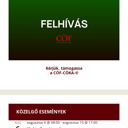
Kérjük, támogassa
a CÖF-CÖKA-t!
KÖZELGŐ ESEMÉNYEK
augusztus 6 @ 08:00
-
augusztus 10 @ 17:00
AUG