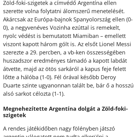
Zöld-foki-szigetek a címvédő Argentína ellen
szerette volna folytatni álomszerű menetelését.
Akárcsak az Európa-bajnok Spanyolország ellen (0-
0), a negyvenéves Vozinha ezúttal is remekelt,
nyolc védést is bemutatott Miamiban – emellett
viszont kapott három gólt is. Az elsőt Lionel Messi
szerezte a 29. percben, a vb-ken összességében
huszadszor eredményes támadó a kapott labdát
átvette, majd az ötös sarkáról a kapus feje felett
lőtte a hálóba (1-0). Fél órával később Deroy
Duarte szinte ugyanonnan talált be, bár ő a hosszú
alsó sarkot célozta (1-1).
Megnehezítette Argentína dolgát a Zöld-foki-
szigetek
A rendes játékidőben nagy fölényben játszó
argentin válogatott nem tudta elkerülni a