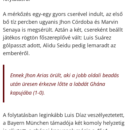
A mérkőzés egy-egy gyors cserével indult, az első
bő tíz percben ugyanis Jhon Córdoba és Marvin
Senaya is megsérült. Aztán a két, csereként beállt
játékos rögtön főszereplővé vált: Luis Suárez
gólpasszt adott, Alidu Seidu pedig lemaradt az
emberéről.
Ennek Jhon Arias örült, aki a jobb oldali beadás
után üresen érkezve lőtte a labdát Ghána
kapujába (1-0).
A folytatásban leginkább Luis Díaz veszélyeztetett,
a Bayern München támadója két komoly helyzetig