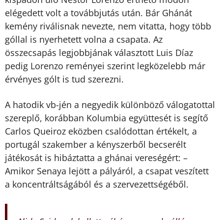
elégedett volt a továbbjutás után. Bár Ghánát
kemény riválisnak nevezte, nem vitatta, hogy több
góllal is nyerhetett volna a csapata. Az
összecsapás legjobbjának választott Luis Díaz
pedig Lorenzo reményei szerint legközelebb már
érvényes gólt is tud szerezni.
A hatodik vb-jén a negyedik különböző válogatottal
szereplő, korábban Kolumbia együttesét is segítő
Carlos Queiroz eközben csalódottan értékelt, a
portugál szakember a kényszerből becserélt
játékosát is hibáztatta a ghánai vereségért: –
Amikor Senaya lejött a pályáról, a csapat veszített
a koncentráltságából és a szervezettségéből.