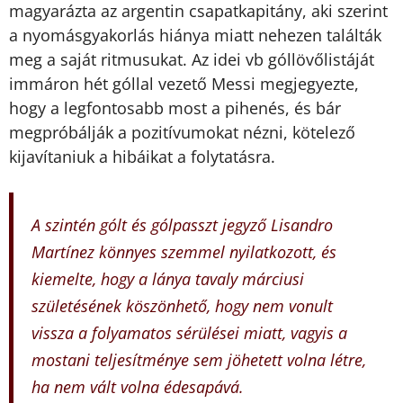
magyarázta az argentin csapatkapitány, aki szerint
a nyomásgyakorlás hiánya miatt nehezen találták
meg a saját ritmusukat. Az idei vb góllövőlistáját
immáron hét góllal vezető Messi megjegyezte,
hogy a legfontosabb most a pihenés, és bár
megpróbálják a pozitívumokat nézni, kötelező
kijavítaniuk a hibáikat a folytatásra.
A szintén gólt és gólpasszt jegyző Lisandro
Martínez könnyes szemmel nyilatkozott, és
kiemelte, hogy a lánya tavaly márciusi
születésének köszönhető, hogy nem vonult
vissza a folyamatos sérülései miatt, vagyis a
mostani teljesítménye sem jöhetett volna létre,
ha nem vált volna édesapává.