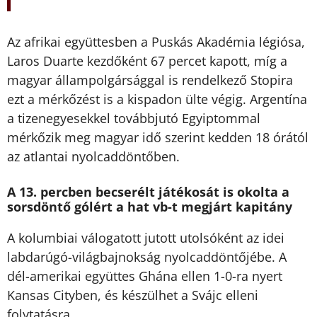
Az afrikai együttesben a Puskás Akadémia légiósa,
Laros Duarte kezdőként 67 percet kapott, míg a
magyar állampolgársággal is rendelkező Stopira
ezt a mérkőzést is a kispadon ülte végig. Argentína
a tizenegyesekkel továbbjutó Egyiptommal
mérkőzik meg magyar idő szerint kedden 18 órától
az atlantai nyolcaddöntőben.
A 13. percben becserélt játékosát is okolta a
sorsdöntő gólért a hat vb-t megjárt kapitány
A kolumbiai válogatott jutott utolsóként az idei
labdarúgó-világbajnokság nyolcaddöntőjébe. A
dél-amerikai együttes Ghána ellen 1-0-ra nyert
Kansas Cityben, és készülhet a Svájc elleni
folytatásra.