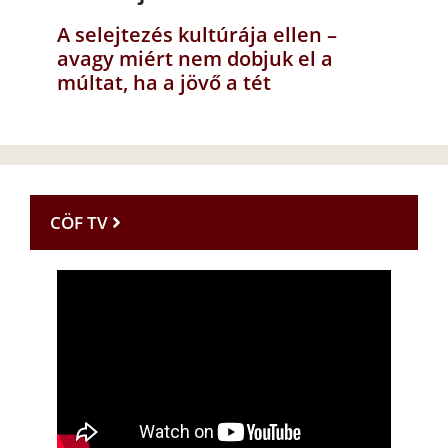
A selejtezés kultúrája ellen –
avagy miért nem dobjuk el a
múltat, ha a jövő a tét
CÖF TV