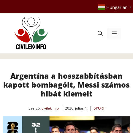
Kilépés
Hungarian
▼
a
tartalomba
Menü
Argentína a hosszabbításban
kapott bombagólt, Messi számos
hibát kiemelt
Szerző:
civilek.info
2026. július 4.
SPORT