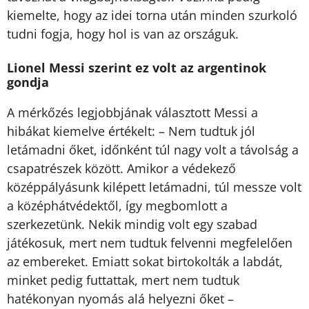
kiemelte, hogy az idei torna után minden szurkoló
tudni fogja, hogy hol is van az országuk.
Lionel Messi szerint ez volt az argentinok
gondja
A mérkőzés legjobbjának választott Messi a
hibákat kiemelve értékelt: – Nem tudtuk jól
letámadni őket, időnként túl nagy volt a távolság a
csapatrészek között. Amikor a védekező
középpályásunk kilépett letámadni, túl messze volt
a középhátvédektől, így megbomlott a
szerkezetünk. Nekik mindig volt egy szabad
játékosuk, mert nem tudtuk felvenni megfelelően
az embereket. Emiatt sokat birtokolták a labdát,
minket pedig futtattak, mert nem tudtuk
hatékonyan nyomás alá helyezni őket –