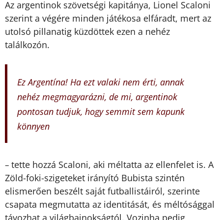
Az argentinok szövetségi kapitánya, Lionel Scaloni
szerint a végére minden játékosa elfáradt, mert az
utolsó pillanatig küzdöttek ezen a nehéz
találkozón.
Ez Argentína! Ha ezt valaki nem érti, annak
nehéz megmagyarázni, de mi, argentinok
pontosan tudjuk, hogy semmit sem kapunk
könnyen
tette hozzá Scaloni, aki méltatta az ellenfelet is. A
–
Zöld-foki-szigeteket irányító Bubista szintén
elismerően beszélt saját futballistáiról, szerinte
csapata megmutatta az identitását, és méltósággal
távozhat a világbajnokságtól. Vozinha pedig