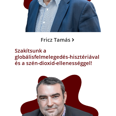
Fricz Tamás
Szakítsunk a
globálisfelmelegedés-hisztériával
és a szén-dioxid-ellenességgel!