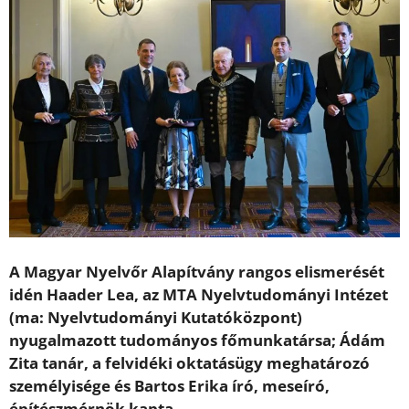
A Magyar Nyelvőr Alapítvány rangos elismerését
idén Haader Lea, az MTA Nyelvtudományi Intézet
(ma: Nyelvtudományi Kutatóközpont)
nyugalmazott tudományos főmunkatársa; Ádám
Zita tanár, a felvidéki oktatásügy meghatározó
személyisége és Bartos Erika író, meseíró,
építészmérnök kapta.