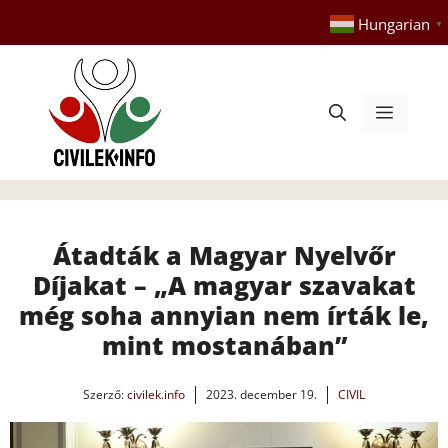
Kilépés
Hungarian
▼
a
tartalomba
Menü
Átadták a Magyar Nyelvőr
Díjakat – „A magyar szavakat
még soha annyian nem írták le,
mint mostanában”
Szerző:
civilek.info
2023. december 19.
CIVIL