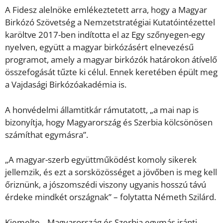
A Fidesz alelnöke emlékeztetett arra, hogy a Magyar
Birkózó Szövetség a Nemzetstratégiai Kutatóintézettel
karöltve 2017-ben indította el az Egy szőnyegen-egy
nyelven, együtt a magyar birkózásért elnevezésű
programot, amely a magyar birkózók határokon átívelő
összefogását tűzte ki célul. Ennek keretében épült meg
a Vajdasági Birkózóakadémia is.
A honvédelmi államtitkár rámutatott, „a mai nap is
bizonyítja, hogy Magyarország és Szerbia kölcsönösen
számíthat egymásra”.
„A magyar-szerb együttműködést komoly sikerek
jellemzik, és ezt a sorsközösséget a jövőben is meg kell
őriznünk, a jószomszédi viszony ugyanis hosszú távú
érdeke mindkét országnak” – folytatta Németh Szilárd.
Kiemelte, „Magyarország és Szerbia egymás iránti