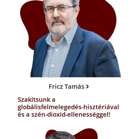
Fricz Tamás
Szakítsunk a
globálisfelmelegedés-hisztériával
és a szén-dioxid-ellenességgel!