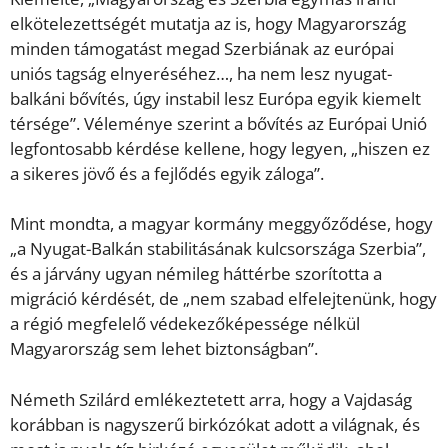
elkötelezettségét mutatja az is, hogy Magyarország
minden támogatást megad Szerbiának az európai
uniós tagság elnyeréséhez…, ha nem lesz nyugat-
balkáni bővítés, úgy instabil lesz Európa egyik kiemelt
térsége”. Véleménye szerint a bővítés az Európai Unió
legfontosabb kérdése kellene, hogy legyen, „hiszen ez
a sikeres jövő és a fejlődés egyik záloga”.
Mint mondta, a magyar kormány meggyőződése, hogy
„a Nyugat-Balkán stabilitásának kulcsországa Szerbia”,
és a járvány ugyan némileg háttérbe szorította a
migráció kérdését, de „nem szabad elfelejtenünk, hogy
a régió megfelelő védekezőképessége nélkül
Magyarország sem lehet biztonságban”.
Németh Szilárd emlékeztetett arra, hogy a Vajdaság
korábban is nagyszerű birkózókat adott a világnak, és