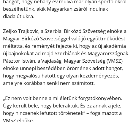
hangot, hogy néhány év múlva már olyan sportolókról
beszélhetünk, akik Magyarkanizsáról indulnak
diadalútjukra.
Zeljko Trajkovic, a Szerbiai Birkózó Szövetség elnöke a
Magyar Birkózó Szövetséggel való jó együttműködést
méltatta, és reményét fejezte ki, hogy az új akadémia
új bajnokokat ad majd Szerbiának és Magyarországnak.
Pásztor István, a Vajdasági Magyar Szövetség (VMSZ)
elnöke ünnepi beszédében örömének adott hangot,
hogy megvalósulhatott egy olyan kezdeményezés,
amelyre korábban senki nem számított.
„Ez nem volt benne a mi életünk forgatókönyvében.
Úgy került bele, hogy beleraktuk. És ez annak a jele,
hogy nincsenek lefutott történetek” – fogalmazott a
VMSZ elnöke.