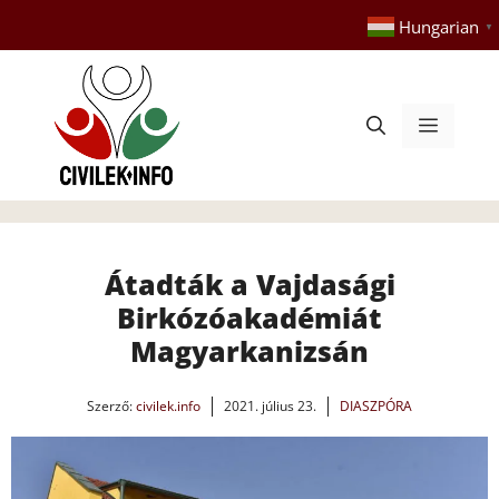
Kilépés
Hungarian
▼
a
tartalomba
Menü
Átadták a Vajdasági
Birkózóakadémiát
Magyarkanizsán
Szerző:
civilek.info
2021. július 23.
DIASZPÓRA