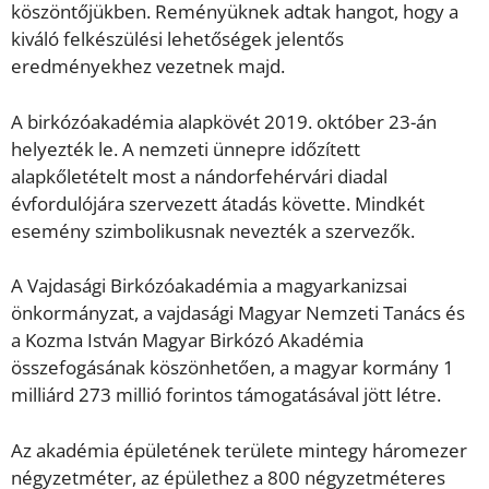
köszöntőjükben. Reményüknek adtak hangot, hogy a
kiváló felkészülési lehetőségek jelentős
eredményekhez vezetnek majd.
A birkózóakadémia alapkövét 2019. október 23-án
helyezték le. A nemzeti ünnepre időzített
alapkőletételt most a nándorfehérvári diadal
évfordulójára szervezett átadás követte. Mindkét
esemény szimbolikusnak nevezték a szervezők.
A Vajdasági Birkózóakadémia a magyarkanizsai
önkormányzat, a vajdasági Magyar Nemzeti Tanács és
a Kozma István Magyar Birkózó Akadémia
összefogásának köszönhetően, a magyar kormány 1
milliárd 273 millió forintos támogatásával jött létre.
Az akadémia épületének területe mintegy háromezer
négyzetméter, az épülethez a 800 négyzetméteres