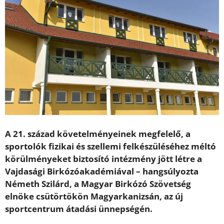
A 21. század követelményeinek megfelelő, a
sportolók fizikai és szellemi felkészüléséhez méltó
körülményeket biztosító intézmény jött létre a
Vajdasági Birkózóakadémiával – hangsúlyozta
Németh Szilárd, a Magyar Birkózó Szövetség
elnöke csütörtökön Magyarkanizsán, az új
sportcentrum átadási ünnepségén.