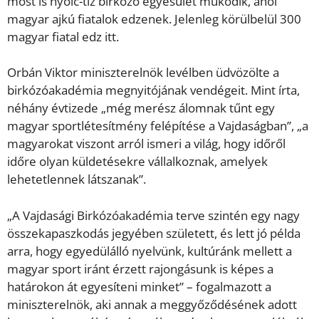
most is nyolc-tíz birkózó egyesület működik, ahol
magyar ajkú fiatalok edzenek. Jelenleg körülbelül 300
magyar fiatal edz itt.
Orbán Viktor miniszterelnök levélben üdvözölte a
birkózóakadémia megnyitójának vendégeit. Mint írta,
néhány évtizede „még merész álomnak tűnt egy
magyar sportlétesítmény felépítése a Vajdaságban”, „a
magyarokat viszont arról ismeri a világ, hogy időről
időre olyan küldetésekre vállalkoznak, amelyek
lehetetlennek látszanak”.
„A Vajdasági Birkózóakadémia terve szintén egy nagy
összekapaszkodás jegyében született, és lett jó példa
arra, hogy egyedülálló nyelvünk, kultúránk mellett a
magyar sport iránt érzett rajongásunk is képes a
határokon át egyesíteni minket” – fogalmazott a
miniszterelnök, aki annak a meggyőződésének adott