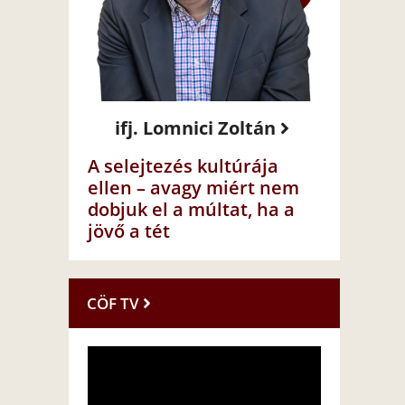
ifj. Lomnici Zoltán
A selejtezés kultúrája
ellen – avagy miért nem
dobjuk el a múltat, ha a
jövő a tét
CÖF TV