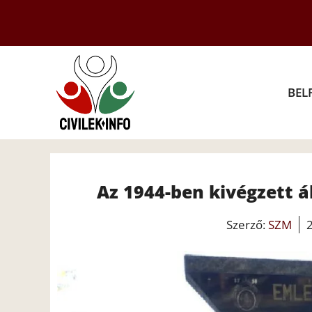
Kilépés
a
tartalomba
BEL
Az 1944-ben kivégzett 
Szerző:
SZM