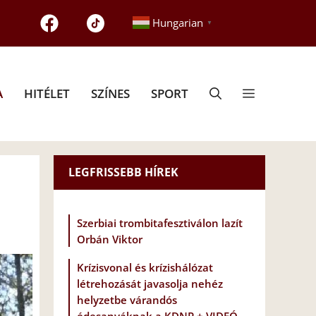
Hungarian
▼
A
HITÉLET
SZÍNES
SPORT
LEGFRISSEBB HÍREK
Szerbiai trombitafesztiválon lazít
Orbán Viktor
Krízisvonal és krízishálózat
létrehozását javasolja nehéz
helyzetbe várandós