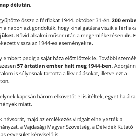
nap délután.
gyűjtötte össze a férfiakat 1944. október 31-én.
200 embe
n a napon azt gondolták, hogy kihallgatásra viszik a férfiaka
bjüket.
Rövid alkalmi műsor után a megemlékezésen
dr. 
lékezett vissza az 1944-es eseményekre.
 embert pedig a saját háza előtt lőttek le. További szemé
sszesen
57 ártatlan ember halt meg 1944-ben.
Adorjánn
om is súlyosnak tartotta a likvidálásokat, illetve ezt a
rton.
elynek kapcsán három elkövetőt el is ítéltek, egyet halálra
mények miatt.
 névsorát, majd az emlékezés virágait elhelyezték a
ányzat, a Vajdasági Magyar Szövetség, a Délvidék Kutató
as egyesület képviselő is.