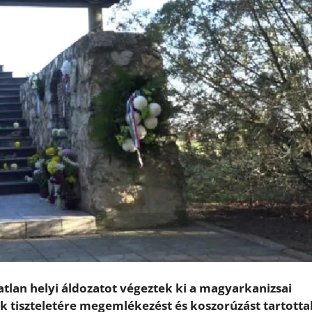
tlan helyi áldozatot végeztek ki a magyarkanizsai
k tiszteletére
megemlékezést és koszorúzást tartotta