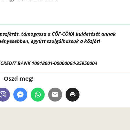
ánszférát, támogassa a CÖF-CÖKA küldetését annak
ényesebben, együtt szolgálhassuk a közjót!
CREDIT BANK 10918001-00000064-35950004
Oszd meg!