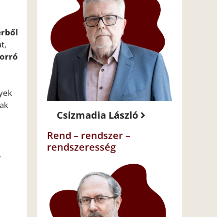
rből
t,
Forró
lyek
ak
Csizmadia László
Rend – rendszer –
rendszeresség
,