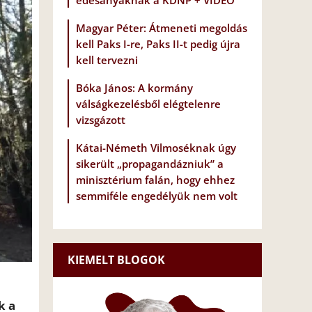
édesanyáknak a KDNP + VIDEÓ
Magyar Péter: Átmeneti megoldás
kell Paks I-re, Paks II-t pedig újra
kell tervezni
Bóka János: A kormány
válságkezelésből elégtelenre
vizsgázott
Kátai-Németh Vilmoséknak úgy
sikerült „propagandázniuk” a
minisztérium falán, hogy ehhez
semmiféle engedélyük nem volt
KIEMELT BLOGOK
k a