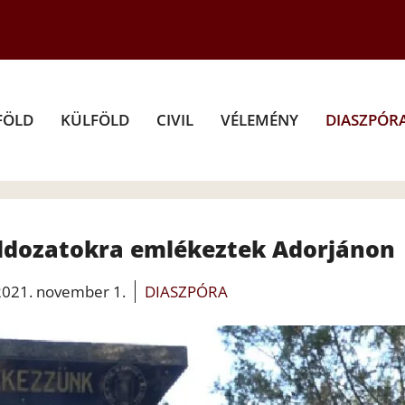
FÖLD
KÜLFÖLD
CIVIL
VÉLEMÉNY
DIASZPÓR
áldozatokra emlékeztek Adorjánon
2021. november 1.
DIASZPÓRA