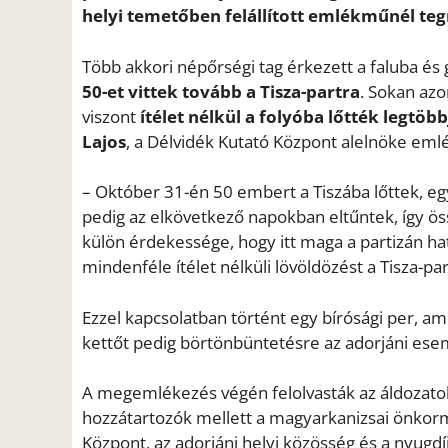
helyi temetőben felállított emlékműnél teg
Több akkori népőrségi tag érkezett a faluba és 
50-et vittek tovább a Tisza-partra
. Sokan azo
viszont
ítélet nélkül a folyóba lőtték legtöb
Lajos
, a Délvidék Kutató Központ alelnöke em
– Október 31-én 50 embert a Tiszába lőttek, egy
pedig az elkövetkező napokban eltűntek, így ö
külön érdekessége, hogy itt maga a partizán hatal
mindenféle ítélet nélküli lövöldözést a Tisza-pa
Ezzel kapcsolatban történt egy bírósági per, am
kettőt pedig börtönbüntetésre az adorjáni ese
A megemlékezés végén felolvasták az áldozatok
hozzátartozók mellett a magyarkanizsai önkorm
Központ, az adorjáni helyi közösség és a nyugdíj