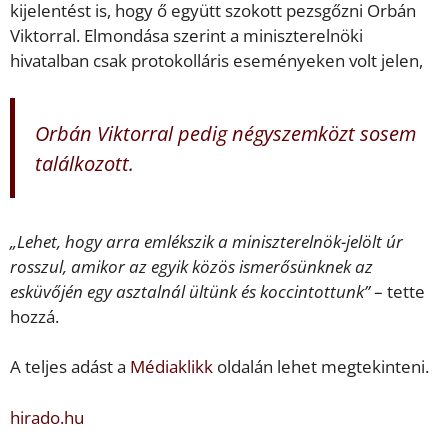
kijelentést is, hogy ő együtt szokott pezsgőzni Orbán
Viktorral. Elmondása szerint a miniszterelnöki
hivatalban csak protokolláris eseményeken volt jelen,
Orbán Viktorral pedig négyszemközt sosem
találkozott.
„Lehet, hogy arra emlékszik a miniszterelnök-jelölt úr
rosszul, amikor az egyik közös ismerősünknek az
esküvőjén egy asztalnál ültünk és koccintottunk”
– tette
hozzá.
A teljes adást a
Médiaklikk
oldalán lehet megtekinteni.
hirado.hu