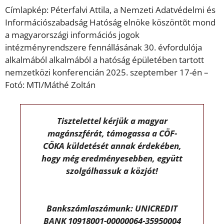
Címlapkép: Péterfalvi Attila, a Nemzeti Adatvédelmi és
Információszabadság Hatóság elnöke köszöntõt mond
a magyarországi információs jogok
intézményrendszere fennállásának 30. évfordulója
alkalmából alkalmából a hatóság épületében tartott
nemzetközi konferencián 2025. szeptember 17-én –
Fotó: MTI/Máthé Zoltán
Tisztelettel kérjük a magyar
magánszférát, támogassa a CÖF-
CÖKA küldetését annak érdekében,
hogy még eredményesebben, együtt
szolgálhassuk a közjót!
Bankszámlaszámunk: UNICREDIT
BANK 10918001-00000064-35950004