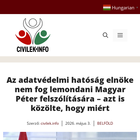
Kilépés
Hungarian
▼
a
tartalomba
Menü
Az adatvédelmi hatóság elnöke
nem fog lemondani Magyar
Péter felszólítására – azt is
közölte, hogy miért
Szerző:
civilek.info
2026. május 3.
BELFÖLD