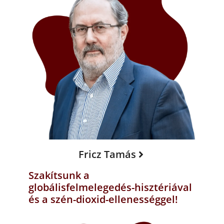
Fricz Tamás
Szakítsunk a
globálisfelmelegedés-hisztériával
és a szén-dioxid-ellenességgel!