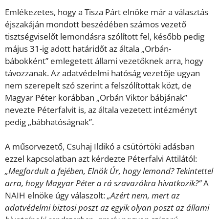
Emlékezetes, hogy a Tisza Párt elnöke már a választás
éjszakáján mondott beszédében számos vezető
tisztségviselőt lemondásra szólított fel, később pedig
május 31-ig adott határidőt az általa „Orbán-
bábokként” emlegetett állami vezetőknek arra, hogy
távozzanak. Az adatvédelmi hatóság vezetője ugyan
nem szerepelt szó szerint a felszólítottak közt, de
Magyar Péter korábban „Orbán Viktor bábjának”
nevezte Péterfalvit is, az általa vezetett intézményt
pedig „bábhatóságnak”.
A műsorvezető, Csuhaj Ildikó a csütörtöki adásban
ezzel kapcsolatban azt kérdezte Péterfalvi Attilától:
„Megfordult a fejében, Elnök Úr, hogy lemond? Tekintettel
arra, hogy Magyar Péter a rá szavazókra hivatkozik?”
A
NAIH elnöke úgy válaszolt:
„Azért nem, mert az
adatvédelmi biztosi poszt az egyik olyan poszt az állami