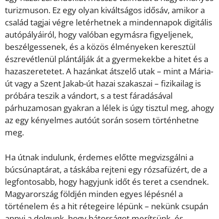
turizmuson. Ez egy olyan kiváltságos idősáv, amikor a
család tagjai végre letérhetnek a mindennapok digitális
autópályáiról, hogy valóban egymásra figyeljenek,
beszélgessenek, és a közös élményeken keresztül
észrevétlenül plántálják át a gyermekekbe a hitet és a
hazaszeretetet. A hazánkat átszelő utak – mint a Mária-
út vagy a Szent Jakab-út hazai szakaszai – fizikailag is
próbára teszik a vándort, s a test fáradásával
párhuzamosan gyakran a lélek is úgy tisztul meg, ahogy
az egy kényelmes autóút során sosem történhetne
meg.
Ha útnak indulunk, érdemes előtte megvizsgálni a
búcsúnaptárat, a táskába rejteni egy rózsafüzért, de a
legfontosabb, hogy hagyjunk időt és teret a csendnek.
Magyarország földjén minden egyes lépésnél a
történelem és a hit rétegeire lépünk – nekünk csupán
annyi a dolgunk, hogy bátorságot merítsünk, és