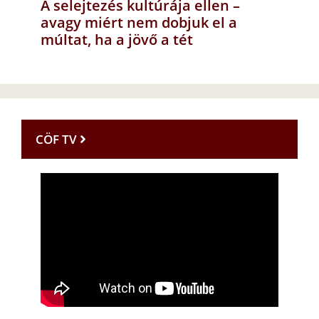
A selejtezés kultúrája ellen –
avagy miért nem dobjuk el a
múltat, ha a jövő a tét
CÖF TV