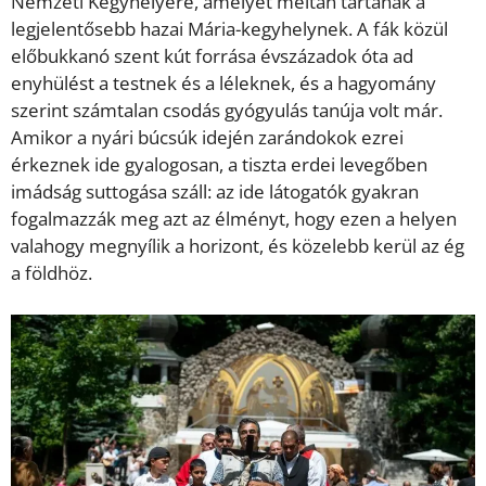
Nemzeti Kegyhelyére, amelyet méltán tartanak a
legjelentősebb hazai Mária-kegyhelynek. A fák közül
előbukkanó szent kút forrása évszázadok óta ad
enyhülést a testnek és a léleknek, és a hagyomány
szerint számtalan csodás gyógyulás tanúja volt már.
Amikor a nyári búcsúk idején zarándokok ezrei
érkeznek ide gyalogosan, a tiszta erdei levegőben
imádság suttogása száll: az ide látogatók gyakran
fogalmazzák meg azt az élményt, hogy ezen a helyen
valahogy megnyílik a horizont, és közelebb kerül az ég
a földhöz.