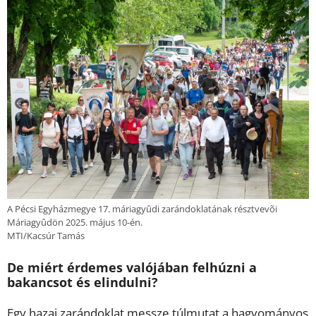
A Pécsi Egyházmegye 17. máriagyûdi zarándoklatának résztvevõi
Máriagyûdön 2025. május 10-én.
MTI/Kacsúr Tamás
De miért érdemes valójában felhúzni a
bakancsot és elindulni?
Egy hazai zarándoklat messze túlmutat a hagyományos