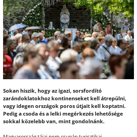
Sokan hiszik, hogy az igazi, sorsfordító
zarándoklatokhoz kontinenseket kell átrepülni,
vagy idegen országok poros útjait kell koptatni.
Pedig a csoda és a lelki megérkezés lehetősége
sokkal közelebb van, mint gondolnánk.
Magyarország tájai nem csupán turisztikai