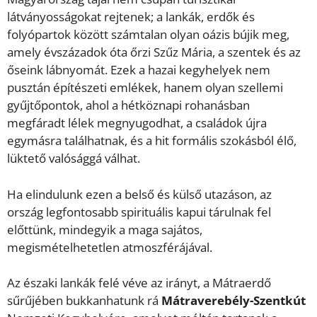
látványosságokat rejtenek; a lankák, erdők és
folyópartok között számtalan olyan oázis bújik meg,
amely évszázadok óta őrzi Szűz Mária, a szentek és az
őseink lábnyomát. Ezek a hazai kegyhelyek nem
pusztán építészeti emlékek, hanem olyan szellemi
gyűjtőpontok, ahol a hétköznapi rohanásban
megfáradt lélek megnyugodhat, a családok újra
egymásra találhatnak, és a hit formális szokásból élő,
lüktető valósággá válhat.
Ha elindulunk ezen a belső és külső utazáson, az
ország legfontosabb spirituális kapui tárulnak fel
előttünk, mindegyik a maga sajátos,
megismételhetetlen atmoszférájával.
Az északi lankák felé véve az irányt, a Mátraerdő
sűrűjében bukkanhatunk rá
Mátraverebély-Szentkút