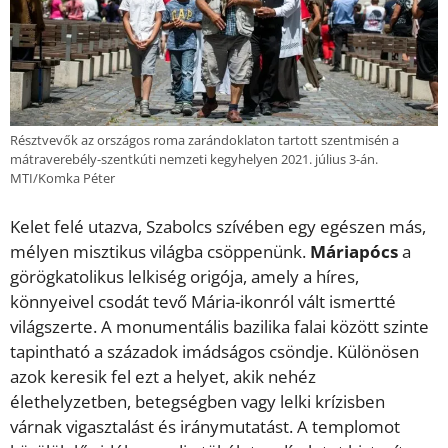
Résztvevők az országos roma zarándoklaton tartott szentmisén a
mátraverebély-szentkúti nemzeti kegyhelyen 2021. július 3-án.
MTI/Komka Péter
Kelet felé utazva, Szabolcs szívében egy egészen más,
mélyen misztikus világba csöppenünk.
Máriapócs
a
görögkatolikus lelkiség origója, amely a híres,
könnyeivel csodát tevő Mária-ikonról vált ismertté
világszerte. A monumentális bazilika falai között szinte
tapintható a századok imádságos csöndje. Különösen
azok keresik fel ezt a helyet, akik nehéz
élethelyzetben, betegségben vagy lelki krízisben
várnak vigasztalást és iránymutatást. A templomot