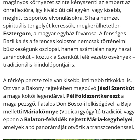
magányos környezet szinte kényszeríti az embert az
önreflexióra, így kiváló úti cél egyéni vagy kisebb,
meghitt csoportos elvonulásokra. S ha a nemzet
spirituális tengelyét keressük, megkerülhetetlen
Esztergom
, a magyar egyház fővárosa. A fenséges
Bazilika és a ferences kolostor nemcsak történelmi
büszkeségünk oszlopai, hanem számtalan nagy hazai
zarándokút – köztük a Szentkút felé vezető ösvények –
tradicionális kiindulópontjai is.
A térkép persze tele van kisebb, intimebb titkokkal is.
Ott van a Bakony rejtekében megbúvó
Jásdi Szentkút
a maga költői legendáival,
Péliföldszentkereszt
a
maga pezsgő, fiatalos Don Bosco-i lelkiségével, a Baja
melletti
Máriakönnye
(Vodica) gyógyító tradíciói, vagy
éppen a
Balaton-felvidék rejtett Mária-kegyhelyei
,
amelyek a tó panorámáját ötvözik a transzcendenssel.