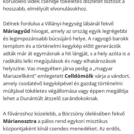
körülölelő vidék csendje tökéletes díszletet biztosít a
hosszabb, elmélyült elvonulásokhoz.
Délnek fordulva a Villányi-hegység lábánál fekvő
Máriagyűd
hívogat, amely az ország egyik legrégebbi
és legimpozánsabb búcsújáró helye. A ragyogó barokk
templom és a történelmi kegykép előtt generációk
adták már át egymásnak a hit lángját, s a hely azóta is a
radikális lelki megújulások és nagy elhatározások
helyszíne. Vas megyében járva pedig a „magyar
Mariazellként” emlegetett
Celldömölk
várja a vándort,
amely csodatévő kegyképével és gazdag történelmi
múltjával tökéletes végállomása vagy éppen megállója
lehet a Dunántúlt átszelő zarándokoknak.
A fővároshoz közelebb, a Börzsöny ölelésében fekvő
Márianosztra
a pálos rend egykori misztikus
központjaként kínál csendes menedéket. Az erdős,