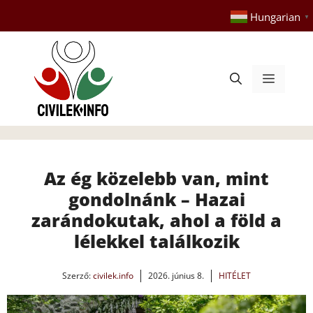
Kilépés
Hungarian
▼
a
tartalomba
Menü
Az ég közelebb van, mint
gondolnánk – Hazai
zarándokutak, ahol a föld a
lélekkel találkozik
Szerző:
civilek.info
2026. június 8.
HITÉLET