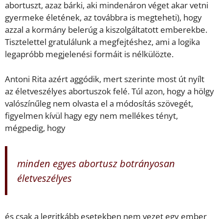
abortuszt, azaz bárki, aki mindenáron véget akar vetni
gyermeke életének, az továbbra is megteheti), hogy
azzal a kormány belerúg a kiszolgáltatott emberekbe.
Tisztelettel gratulálunk a megfejtéshez, ami a logika
legapróbb megjelenési formáit is nélkülözte.
Antoni Rita azért aggódik, mert szerinte most út nyílt
az életveszélyes abortuszok felé. Túl azon, hogy a hölgy
valószínűleg nem olvasta el a módosítás szövegét,
figyelmen kívül hagy egy nem mellékes tényt,
mégpedig, hogy
minden egyes abortusz botrányosan
életveszélyes
és csak a legritkább esetekben nem vezet egy ember