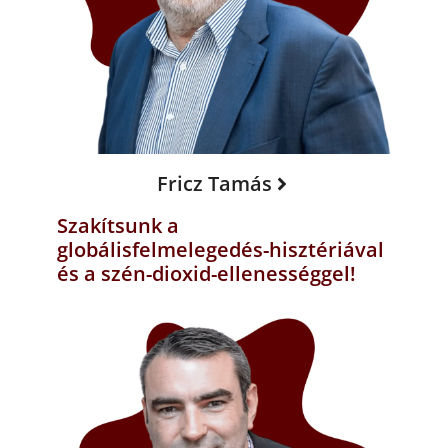
Fricz Tamás
Szakítsunk a
globálisfelmelegedés-hisztériával
és a szén-dioxid-ellenességgel!