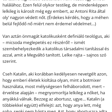
halálához. Ezen felül olykor testileg, de mindenképpen
lelkileg is károsít még egy embert, az Antoni Rita által
oly’ nagyon védett nőt. (Érdekes kérdés, hogy a méhen
belül fejlődő nő miért nem érdemel védelmet…)
Van aztán önmagát katolikusként definiáló teológus, aki
– micsoda meglepetés ez részéről! – ismét
szembehelyezkedik a katolikus társadalmi tanítással és
azzal, amit a Megváltó tanított. Lelke rajta – sajnos szó
szerint.
Cseh Katalin, aki korábban kedélyesen nevetgélt azon,
hogy emberi életek kioltása olyan, mint a botmixer
használata, most mélységesen felháborodott, mert –
érvelése alapján – megnyomorítja lelkileg a nőket, ha
anyákká válnak. Bezzeg az abortusz, ugye… Katalin (a
többiekkel együtt) elfelejti: azt, hogy anya lett, még
soha, senki nem bánta meg. Azt, hogy abortuszra adta