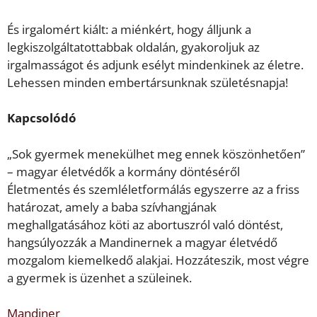
És irgalomért kiált: a miénkért, hogy álljunk a
legkiszolgáltatottabbak oldalán, gyakoroljuk az
irgalmasságot és adjunk esélyt mindenkinek az életre.
Lehessen minden embertársunknak születésnapja!
Kapcsolódó
„Sok gyermek menekülhet meg ennek köszönhetően”
– magyar életvédők a kormány döntéséről
Életmentés és szemléletformálás egyszerre az a friss
határozat, amely a baba szívhangjának
meghallgatásához köti az abortuszról való döntést,
hangsúlyozzák a Mandinernek a magyar életvédő
mozgalom kiemelkedő alakjai. Hozzáteszik, most végre
a gyermek is üzenhet a szüleinek.
Mandiner