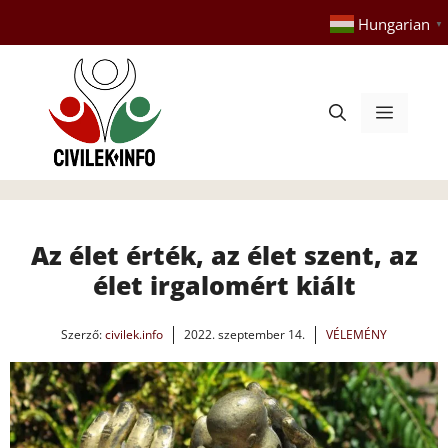
Kilépés
Hungarian
▼
a
tartalomba
Menü
Az élet érték, az élet szent, az
élet irgalomért kiált
Szerző:
civilek.info
2022. szeptember 14.
VÉLEMÉNY