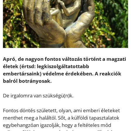
Apró, de nagyon fontos változás történt a magzati
életek (értsd: legkiszolgáltatottabb
embertársaink) védelme érdekében. A reakciók
balról botrányosak.
De irgalomra van szükségü(n)k.
Fontos döntés született, olyan, ami emberi életeket
menthet meg a haláltól. Sőt, a külföldi tapasztalatok
egybehangzóan igazolják, hogy a feltételes mód