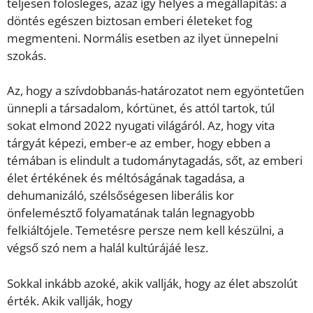
teljesen fölösleges, azaz így helyes a megállapítás: a
döntés egészen biztosan emberi életeket fog
megmenteni. Normális esetben az ilyet ünnepelni
szokás.
Az, hogy a szívdobbanás-határozatot nem egyöntetűen
ünnepli a társadalom, kórtünet, és attól tartok, túl
sokat elmond 2022 nyugati világáról. Az, hogy vita
tárgyát képezi, ember-e az ember, hogy ebben a
témában is elindult a tudománytagadás, sőt, az emberi
élet értékének és méltóságának tagadása, a
dehumanizáló, szélsőségesen liberális kor
önfelemésztő folyamatának talán legnagyobb
felkiáltójele. Temetésre persze nem kell készülni, a
végső szó nem a halál kultúrájáé lesz.
Sokkal inkább azoké, akik vallják, hogy az élet abszolút
érték. Akik vallják, hogy