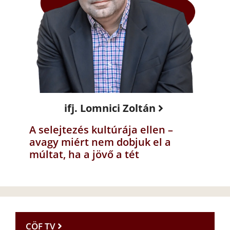
ifj. Lomnici Zoltán
A selejtezés kultúrája ellen –
avagy miért nem dobjuk el a
múltat, ha a jövő a tét
CÖF TV