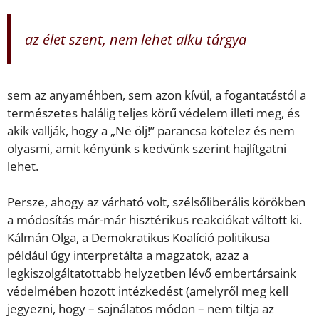
az élet szent, nem lehet alku tárgya
sem az anyaméhben, sem azon kívül, a fogantatástól a
természetes halálig teljes körű védelem illeti meg, és
akik vallják, hogy a „Ne ölj!” parancsa kötelez és nem
olyasmi, amit kényünk s kedvünk szerint hajlítgatni
lehet.
Persze, ahogy az várható volt, szélsőliberális körökben
a módosítás már-már hisztérikus reakciókat váltott ki.
Kálmán Olga, a Demokratikus Koalíció politikusa
például úgy interpretálta a magzatok, azaz a
legkiszolgáltatottabb helyzetben lévő embertársaink
védelmében hozott intézkedést (amelyről meg kell
jegyezni, hogy – sajnálatos módon – nem tiltja az