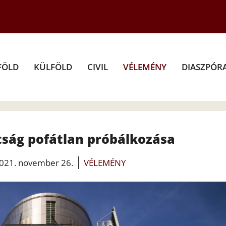
FÖLD
KÜLFÖLD
CIVIL
VÉLEMÉNY
DIASZPÓR
tság pofátlan próbálkozása
021. november 26.
VÉLEMÉNY