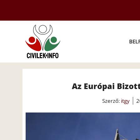
Kilépés
a
tartalomba
BEL
Az Európai Bizot
Szerző:
itgy
2