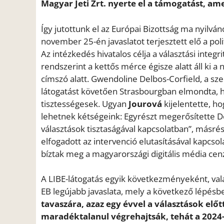
Magyar Jeti Zrt. nyerte el a támogatást, am
Így jutottunk el az Európai Bizottság ma nyilvá
november 25-én javaslatot terjesztett elő a pol
Az intézkedés hivatalos célja a választási integ
rendszerint a kettős mérce égisze alatt áll ki
címszó alatt. Gwendoline Delbos-Corfield, a s
látogatást követően Strasbourgban elmondta, h
tisztességesek. Ugyan
Jourová
kijelentette, h
lehetnek kétségeink: Egyrészt megerősítette De
választások tisztaságával kapcsolatban”, másrés
elfogadott az intervenció elutasításával kapcsol
bíztak meg a magyarországi digitális média cen
A LIBE-látogatás egyik következményeként, va
EB legújabb javaslata, mely a következő lépésbe
tavaszára, azaz egy évvel a választások előt
maradéktalanul végrehajtsák, tehát a 2024