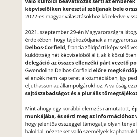
való külföldi beavatkozás sérti az emberek
képviselőiken keresztül szóljanak bele or
2022-es magyar választásokhoz közeledve vissza
2021. szeptember 29-én Magyarországra látogato
érdekében, hogy tájékozódjanak a magyarországi
Delbos-Corfield
, francia zöldpárti képviselő ve
küldöttség hét képviselőből állt, akik közül öt
delegáció az összes ellenzéki párt vezető po
Gwendoline Delbos-Corfield
előre megkérdője
ellenzék nem kap teret a közmédiában, így pedi
eljuthasson az állampolgárokhoz. A valóság ez
sajtószabadságot és a plurális tömegtájéko
Mint ahogy egy korábbi elemzés rámutatott,
ép
munkájába, és sérti meg az információhoz v
hogy jelentős összeggel támogatja olyan tényell
baloldali nézeteket valló személyek kaphatnak 