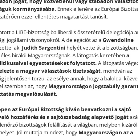
 azon jogát, hogy közvetlenül vagy szabadon választot
száguk kormányzásába.
Ennek ellenére az Európai Bizotts
térően ezzel ellentétes magatartást tanúsít.
tt a LIBE-bizottság balliberális összetételű delegációja 
 jogállami viszonyokról. A delegációt az a
Gwendoline
zette, aki
Judith Sargentini
helyét vette át a bizottságban.
en éles bírálói Magyarországnak. A látogatás keretében
a
litikusaival egyeztetéseket folytatott.
A látogatás vége
lezte a magyar választások tisztaságát,
mondván az
g jelentősen torzul az esélye annak, hogy a baloldal közve
zel szemben az, hogy
Magyarországon jogszabály garant
ztatás megvalósulását.
pen az Európai Bizottság kíván beavatkozni a sajtó
aló hozzáférés és a sajtószabadság alapvető jogát
azál
enőrző bizottságok felállítását a világban, melyben kizáró
helyet. Jól mutatja mindezt, hogy
Magyarországon az a