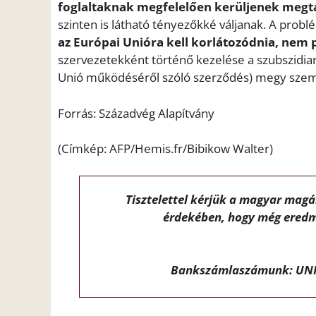
foglaltaknak megfelelően kerüljenek megta
szinten is látható tényezőkké váljanak. A probl
az Európai Unióra kell korlátozódnia, nem
szervezetekként történő kezelése a szubszidiari
Unió működéséről szóló szerződés) megy sze
Forrás: Századvég Alapítvány
(Címkép:
AFP/Hemis.fr/Bibikow Walter
)
Tisztelettel kérjük a magyar mag
érdekében, hogy még eredm
Bankszámlaszámunk: UNI