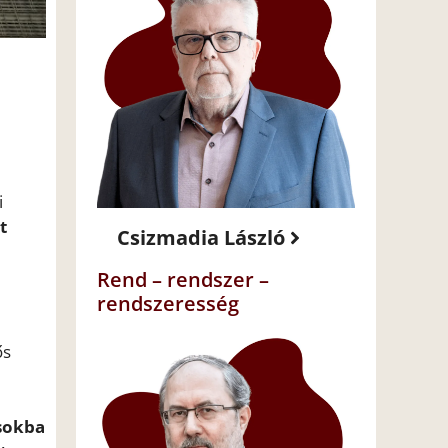
i
t
Csizmadia László
Rend – rendszer –
rendszeresség
ős
ásokba