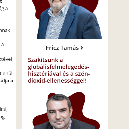
t
ág a
annak
 A
Fricz Tamás
ztével
Szakítsunk a
globálisfelmelegedés-
hisztériával és a szén-
tlenül
dioxid-ellenességgel!
álja a
tal,
lag