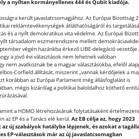
ely a nyíltan kormányellenes 444 és Qubit kiadója.
nosságra került javaslatcsomagjához. Az Európai Bizottság 
itikai reklámtevékenységek átláthatóságáról és targetálásá
ritás és a nyílt demokratikus vita védelme. Az Európai Bizot
 a nyílt társadalom eszmerendszere mellett demokráciavéd
zeptember végén hazánkba érkező LIBE-delegáció vezetője 
ogy a jövő évi választások nem lehetnek valóban
ogy nem avatkoznak be a magyar választásokba, efelől alap
lbos-Corfield állítását, miszerint „vannak kérdőjelek a m
zt korábban az Európai Parlament még állásfoglalást is
atban, mégis kizárólag a politikai baloldalhoz köthető entit
zúrázásával.
lamint a HDMO létrehozásának folytatásaként értelmezen
n az EP és a Tanács elé kerül.
Az EB célja az, hogy 2023
t az új szabályok hatályba lépjenek, és azokat a tagá
-es EP-választások már az új javaslatcsomagban