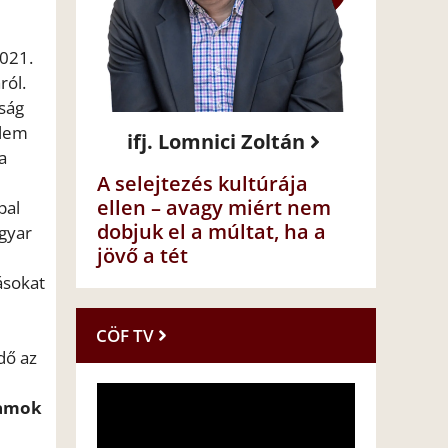
2021.
ról.
tság
elem
ifj. Lomnici Zoltán
a
A selejtezés kultúrája
ellen – avagy miért nem
pal
dobjuk el a múltat, ha a
agyar
jövő a tét
ásokat
CÖF TV
dő az
llamok