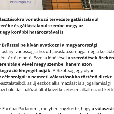
álasztásokra vonatkozó tervezete gátlástalanul
zerébe és gátlástalanul szembe megy az
 egy korábbi határozatával is.
y
Brüsszel be kíván avatkozni a magyarországi
most nyilvánosságra hozott javaslatcsomagja még a korább
ként értékelhető. Ezzel a lépésével
a szerződések őrekén
uverenitás elvével megy szembe, hanem azon
tegráció lényegét adják.
A Bizottság egy olyan
 célt szolgál: a nemzeti választásokba történő direkt
asztalataiból, az új eszköz alkalmazását is a jogállamisági
 baloldali hálózat által következetesen alkalmazott kett
 az Európai Parlament, melyben rögzítette, hogy
a választ