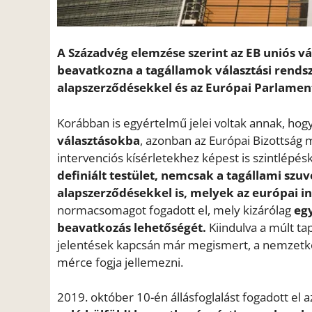
A Századvég elemzése szerint az EB uniós v
beavatkozna a tagállamok választási rends
alapszerződésekkel és az Európai Parlament
Korábban is egyértelmű jelei voltak annak, hog
választásokba
, azonban az Európai Bizottság 
intervenciós kísérletekhez képest is szintlépés
definiált testület, nemcsak a tagállami sz
alapszerződésekkel is, melyek az európai in
normacsomagot fogadott el, mely kizárólag
egy
beavatkozás lehetőségét.
Kiindulva a múlt tap
jelentések kapcsán már megismert, a nemzetközi
mérce fogja jellemezni.
2019. október 10-én állásfoglalást fogadott el