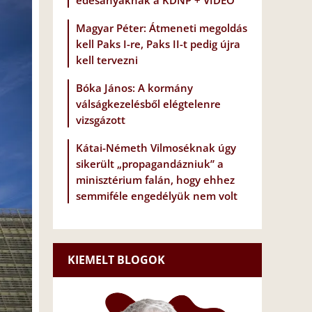
édesanyáknak a KDNP + VIDEÓ
Magyar Péter: Átmeneti megoldás
kell Paks I-re, Paks II-t pedig újra
kell tervezni
Bóka János: A kormány
válságkezelésből elégtelenre
vizsgázott
Kátai-Németh Vilmoséknak úgy
sikerült „propagandázniuk” a
minisztérium falán, hogy ehhez
semmiféle engedélyük nem volt
KIEMELT BLOGOK