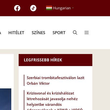
Hungarian
▼
A
HITÉLET
SZÍNES
SPORT
LEGFRISSEBB HÍREK
Szerbiai trombitafesztiválon lazít
Orbán Viktor
Krízisvonal és krízishálózat
létrehozását javasolja nehéz
helyzetbe várandós