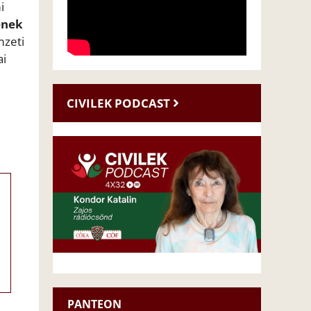
i
ének
mzeti
ai
CIVILEK PODCAST
PANTEON