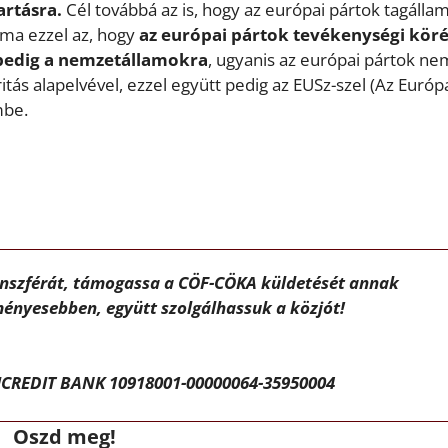
rtásra.
Cél továbbá az is, hogy az európai pártok tagállam
éma ezzel az, hogy
az európai pártok tevékenységi kör
 pedig a nemzetállamokra
, ugyanis az európai pártok ne
tás alapelvével, ezzel együtt pedig az EUSz-szel (Az Európ
mbe.
ánszférát, támogassa a CÖF-CÖKA küldetését annak
ényesebben, együtt szolgálhassuk a közjót!
CREDIT BANK 10918001-00000064-35950004
Oszd meg!