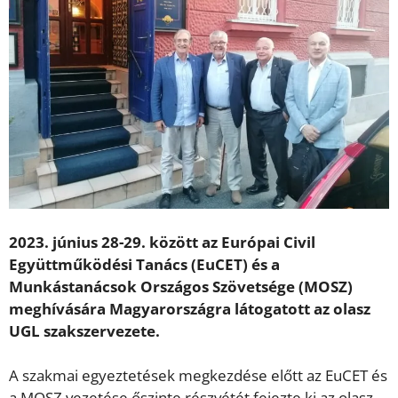
2023. június 28-29. között az Európai Civil
Együttműködési Tanács (EuCET) és a
Munkástanácsok Országos Szövetsége (MOSZ)
meghívására Magyarországra látogatott az olasz
UGL szakszervezete.
A szakmai egyeztetések megkezdése előtt az EuCET és
a MOSZ vezetése őszinte részvétét fejezte ki az olasz –