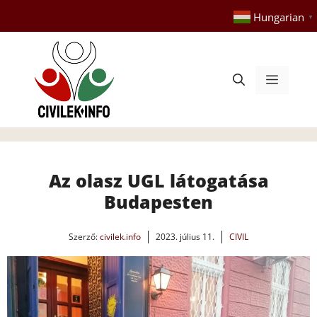
Kilépés
Hungarian
▼
a
tartalomba
Menü
Az olasz UGL látogatása
Budapesten
Szerző:
civilek.info
2023. július 11.
CIVIL