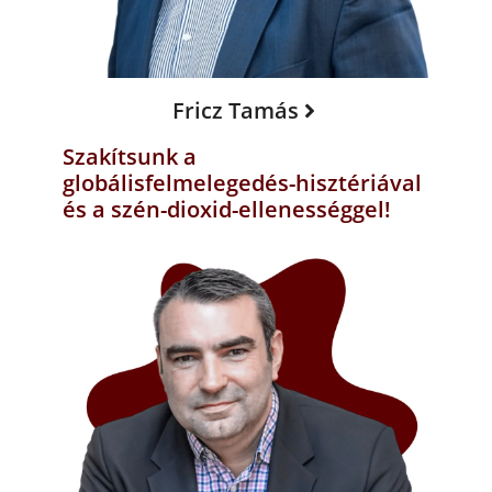
Fricz Tamás
Szakítsunk a
globálisfelmelegedés-hisztériával
és a szén-dioxid-ellenességgel!