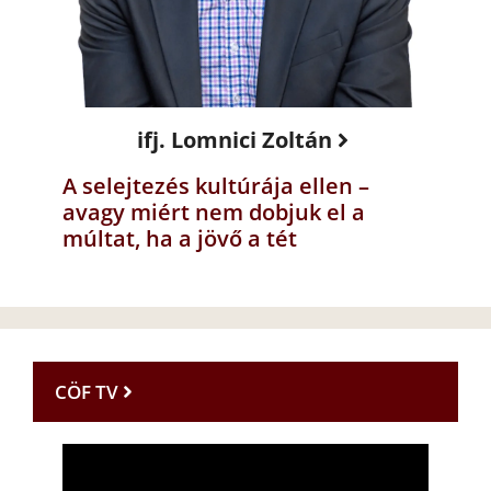
ifj. Lomnici Zoltán
A selejtezés kultúrája ellen –
avagy miért nem dobjuk el a
múltat, ha a jövő a tét
CÖF TV