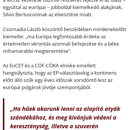
egyúttal az európai – jobboldal kiemelkedő alakjának,
Silvio Berlusconinak az elvesztése miatt.
Csizmadia László köszöntő beszédében mindenekelőtt
kiemelte: „ma Európa legfontosabb érdeke az
értelmetlen vérontás azonnali befejezése és a béke
mihamarabbi megteremtése”.
Az EuCET és a CÖF-CÖKA elnöke emellett
hangsúlyozta, hogy az EP-választásokig a kontinens
előtt álló szűk egy éves időszak sorsdöntő lesz az
európai polgárok jövője szempontjából.
„Ha hűek akarunk lenni az alapító atyák
szándékához, és meg kívánjuk védeni a
kereszténység, illetve a szuverén