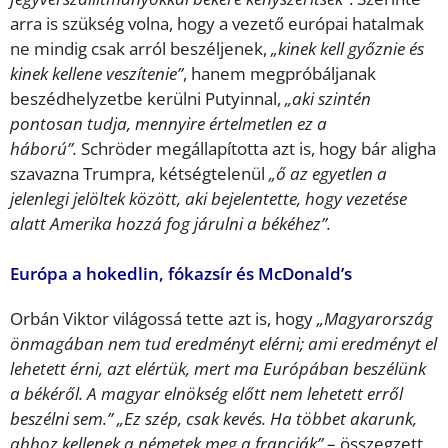
arra is szükség volna, hogy a vezető európai hatalmak
ne mindig csak arról beszéljenek,
„kinek kell győznie és
kinek kellene veszítenie”
, hanem megpróbáljanak
beszédhelyzetbe kerülni Putyinnal,
„aki szintén
pontosan tudja, mennyire értelmetlen ez a
háború”.
Schröder megállapította azt is, hogy bár aligha
szavazna Trumpra, kétségtelenül
„ő az egyetlen a
jelenlegi jelöltek között, aki bejelentette, hogy vezetése
alatt Amerika hozzá fog járulni a békéhez”.
Európa a hokedlin, fókazsír és McDonald’s
Orbán Viktor világossá tette azt is, hogy
„Magyarország
önmagában nem tud eredményt elérni; ami eredményt el
lehetett érni, azt elértük, mert ma Európában beszélünk
a békéről. A magyar elnökség előtt nem lehetett erről
beszélni sem.” „Ez szép, csak kevés. Ha többet akarunk,
ahhoz kellenek a németek meg a franciák”
– összegzett