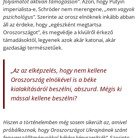
folyamatot aktívan támogasson”
. Azon, hogy Putyin
imperialista-e, Schröder nem merengene,
„nem vagyok
pszichológus”
. Szerinte az orosz elnöknek inkább abban
áll az érdeke, hogy „egészként megtartsa
Oroszországot”, és megvédje a kívülről érkező
támadásoktól, legyenek azok akár katonai, akár
gazdasági természetűek.
„Az az elképzelés, hogy nem kellene
Oroszország elnökével is a béke
kialakításáról beszélni, abszurd. Mégis ki
mással kellene beszélni?
Hiszen a történelemben még sosem sikerült az, amivel
próbálkoznak, hogy Oroszországot Ukrajnának szánt
fegyverszállítmányokkal békére kényszerítsék”
. Szerinte