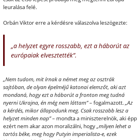
leuralása felé.
Orbán Viktor erre a kérdésre válaszolva leszögezte:
„a helyzet egyre rosszabb, ezt a háborút az
európaiak elvesztették”.
„Nem tudom, mit írnak a német meg az osztrák
sajtóban, de olyan épelméjű katonai elemzőt, aki azt
mondaná, hogy ezt a háborút a fronton meg tudná
nyerni Ukrajna, én még nem láttam”
– fogalmazott.
„Az
a kérdés, mikor állapodunk meg. Csak rosszabb lesz a
helyzet minden nap”
– mondta a miniszterelnök, aki épp
ezért nem akar azon moralizálni, hogy
„milyen lehet a
tartós béke, meg hogy Putyin imperialista-e, ezek