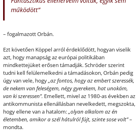
Fantasztikus ellenérveim voltak, egyik sem
működött”
– fogalmazott Orbán.
Ezt követően Köppel arról érdeklődött, hogyan viselik
azt, hogy manapság az európai politikában
mindkettejüket erősen támadják. Schröder szerint
tudni kell felülemelkedni a támadásokon, Orbán pedig
úgy van vele, hogy
„az fontos, hogy az embert szeressék,
de nekem van feleségem, négy gyerekem, hat unokám,
van ki szeressen”.
Emellett, mivel az 1980-as években az
antikommunista ellenállásban nevelkedett, megszokta,
hogy ellene van a hatalom:
„olyan alkalom az én
életemben, amikor a szél hátulról fújt, szinte sose volt”
–
mondta.