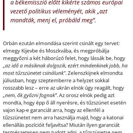
a békemisszió előtt kikérte számos európai
vezető politikus véleményét, akik „azt
mondták, menj el, próbáld meg”.
Orbán ezután elmondása szerint csinált egy tervet:
elmegy Kijevbe és Moszkvába, és megpróbálja
meggyőzni a két háborúzó felet, hogy lássák be, hogy
„az idő a másiknak dolgozik, ezért mindenkinek jobb, ha
most tűzszünetet csinálunk”
. Zelenszkijnek elmondta
júliusban, hogy szeptemberre a helyzet sokkal
rosszabb lesz – erre az ukrán elnök úgy reagált, hogy
„nem, ők győzni fognak”
. Az orosz elnök pedig azt
mondta, hogy épp ő áll nyerésre, és tűzszünet esetén
vajon kap-e garanciát arra, hogy az ellenfél a
tűzszünetet nem arra használja majd, hogy a katonai
ellenállás pozícióit feljavítsa? Miután ilyen garanciát
természetesen nem tudott adni, a tűzszünetre nem