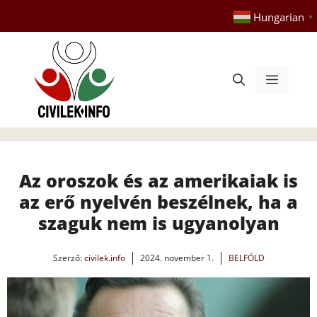
Kilépés
Hungarian
▼
a
tartalomba
Menü
Az oroszok és az amerikaiak is
az erő nyelvén beszélnek, ha a
szaguk nem is ugyanolyan
Szerző:
civilek.info
2024. november 1.
BELFÖLD