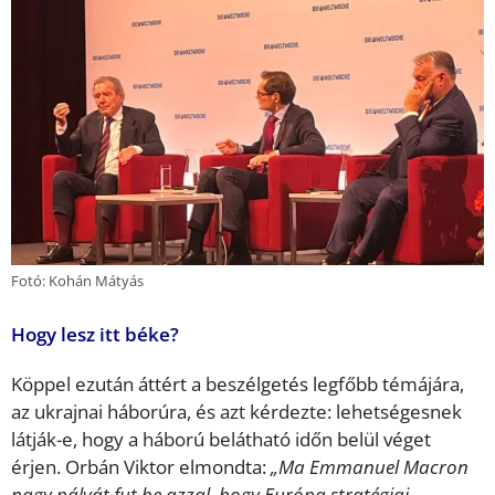
Fotó: Kohán Mátyás
Hogy lesz itt béke?
Köppel ezután áttért a beszélgetés legfőbb témájára,
az ukrajnai háborúra, és azt kérdezte: lehetségesnek
látják-e, hogy a háború belátható időn belül véget
érjen. Orbán Viktor elmondta:
„Ma Emmanuel Macron
nagy pályát fut be azzal, hogy Európa stratégiai