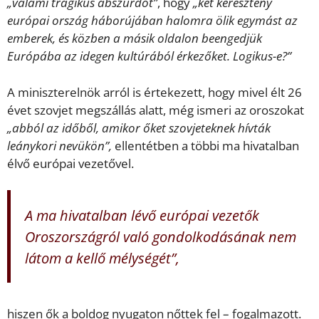
„valami tragikus abszurdot”
, hogy
„két keresztény
európai ország háborújában halomra ölik egymást az
emberek, és közben a másik oldalon beengedjük
Európába az idegen kultúrából érkezőket. Logikus-e?”
A miniszterelnök arról is értekezett, hogy mivel élt 26
évet szovjet megszállás alatt, még ismeri az oroszokat
„abból az időből, amikor őket szovjeteknek hívták
leánykori nevükön”,
ellentétben a többi ma hivatalban
élvő európai vezetővel.
A ma hivatalban lévő európai vezetők
Oroszországról való gondolkodásának nem
látom a kellő mélységét”,
hiszen ők a boldog nyugaton nőttek fel – fogalmazott.