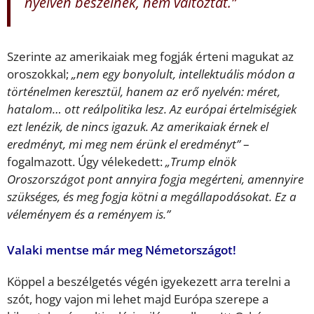
nyelvén beszélnek, nem változtat.”
Szerinte az amerikaiak meg fogják érteni magukat az
oroszokkal;
„nem egy bonyolult, intellektuális módon a
történelmen keresztül, hanem az erő nyelvén: méret,
hatalom… ott reálpolitika lesz. Az európai értelmiségiek
ezt lenézik, de nincs igazuk. Az amerikaiak érnek el
eredményt, mi meg nem érünk el eredményt”
–
fogalmazott. Úgy vélekedett:
„Trump elnök
Oroszországot pont annyira fogja megérteni, amennyire
szükséges, és meg fogja kötni a megállapodásokat. Ez a
véleményem és a reményem is.”
Valaki mentse már meg Németországot!
Köppel a beszélgetés végén igyekezett arra terelni a
szót, hogy vajon mi lehet majd Európa szerepe a