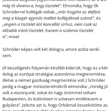
még itt divatos-e, hogy tisztelet”
. Elmondta, hogy ők
Schröderrel kollégák voltak,
„már hogyha az elefánt
meg a kisegér egymás mellett kollégáknak számít”,
és
„engem a tisztelet köt kancellár úrhoz, nem csak az
idősebb iránti tisztelet, hanem a szakmai tisztelet
is”
, mivel
Schröder képes volt két dologra, amire azóta senki
sem.
(A beszélgetés folyamán később kiderült, hogy ez a két
dolog az európai stratégiai autonómia megteremtése,
illetve a német gazdsaág megmentése volt.) Schröder
pedig a magyar miniszterelnökről elmondta: „mindig jó
volt a viszonyunk, sokat és nagy örömmel voltam
Budapesten, és különösen is szívesen emlékezem a
gulyásra”. Jelezte azt is, hogy Orbánnal összekötötte az,