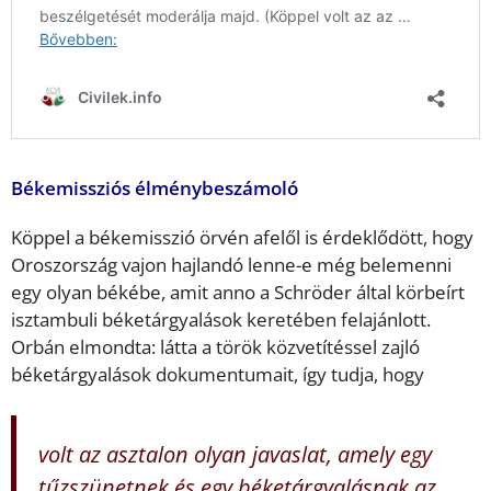
Békemissziós élménybeszámoló
Köppel a békemisszió örvén afelől is érdeklődött, hogy
Oroszország vajon hajlandó lenne-e még belemenni
egy olyan békébe, amit anno a Schröder által körbeírt
isztambuli béketárgyalások keretében felajánlott.
Orbán elmondta: látta a török közvetítéssel zajló
béketárgyalások dokumentumait, így tudja, hogy
volt az asztalon olyan javaslat, amely egy
tűzszünetnek és egy béketárgyalásnak az