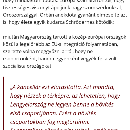
hogy mindketten tudták: Európa számára fontos, hogy
tisztességes viszonyt ápoljunk nagy szomszédunkkal,
Oroszországgal. Orbán anekdota gyanánt elmesélte azt
is, hogy élete egyik kudarca Schröderhez kötődik:
miután Magyarország tartott a közép-európai országok
közül a legelőrébb az EU-s integráció folyamatában,
szerette volna meggyőzni arról, hogy ne
csoportonként, hanem egyenként vegyék fel a volt
szocialista országokat.
„A kancellár ezt elutasította. Azt mondta,
hogy nézzek a térképre: az lehetetlen, hogy
Lengyelország ne legyen benne a bővítés
első csoportjában. Ezért a bővítés
csoportokban fog megtörténni.