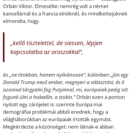
Orbán Viktor. Elmesélte: nemrég volt a német
kancellárnál és a francia elnöknél, és mindkettejüknek
elmondta, hogy
„kellő tisztelettel, de siessen, lépjen
kapcsolatba az oroszokkal”,
és
„ne titokban, hanem nyilvánosan”
, különben
„jön egy
Donald Trump nevű ember, megnyeri a választást, és ő
azonnal tárgyalni fog Putyinnal, mi, európaiak pedig ott
fogunk ülni a hokedlin, a stokin.”
Orbán ezen a ponton
nyitott egy zárójelet is: szerinte Európa mai
demográfiai problémái abból erednek, hogy a
világháborúkban az európaiak irtották egymást.
Megkérdezte a közönséget: nem látnak-e abban