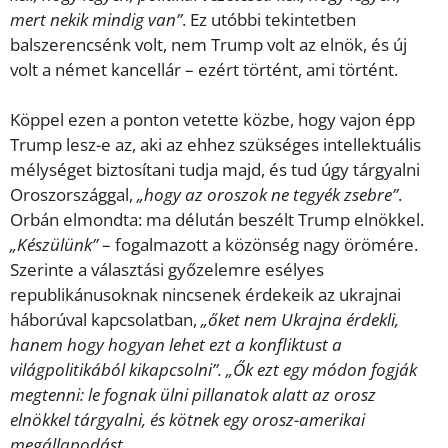
mert nekik mindig van”
. Ez utóbbi tekintetben
balszerencsénk volt, nem Trump volt az elnök, és új
volt a német kancellár – ezért történt, ami történt.
Köppel ezen a ponton vetette közbe, hogy vajon épp
Trump lesz-e az, aki az ehhez szükséges intellektuális
mélységet biztosítani tudja majd, és tud úgy tárgyalni
Oroszországgal,
„hogy az oroszok ne tegyék zsebre”
.
Orbán elmondta: ma délután beszélt Trump elnökkel.
„Készülünk”
– fogalmazott a közönség nagy örömére.
Szerinte a választási győzelemre esélyes
republikánusoknak nincsenek érdekeik az ukrajnai
háborúval kapcsolatban,
„őket nem Ukrajna érdekli,
hanem hogy hogyan lehet ezt a konfliktust a
világpolitikából kikapcsolni”. „Ők ezt egy módon fogják
megtenni: le fognak ülni pillanatok alatt az orosz
elnökkel tárgyalni, és kötnek egy orosz-amerikai
megállapodást,