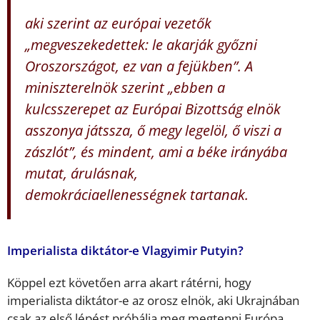
aki szerint az európai vezetők
„megveszekedettek: le akarják győzni
Oroszországot, ez van a fejükben”. A
miniszterelnök szerint „ebben a
kulcsszerepet az Európai Bizottság elnök
asszonya játssza, ő megy legelöl, ő viszi a
zászlót”, és mindent, ami a béke irányába
mutat, árulásnak,
demokráciaellenességnek tartanak.
Imperialista diktátor-e Vlagyimir Putyin?
Köppel ezt követően arra akart rátérni, hogy
imperialista diktátor-e az orosz elnök, aki Ukrajnában
csak az első lépést próbálja meg megtenni Európa