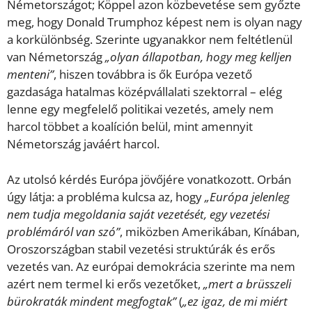
Németországot; Köppel azon közbevetése sem győzte
meg, hogy Donald Trumphoz képest nem is olyan nagy
a korkülönbség. Szerinte ugyanakkor nem feltétlenül
van Németország
„olyan állapotban, hogy meg kelljen
menteni”
, hiszen továbbra is ők Európa vezető
gazdasága hatalmas középvállalati szektorral – elég
lenne egy megfelelő politikai vezetés, amely nem
harcol többet a koalíción belül, mint amennyit
Németország javáért harcol.
Az utolsó kérdés Európa jövőjére vonatkozott. Orbán
úgy látja: a probléma kulcsa az, hogy
„Európa jelenleg
nem tudja megoldania saját vezetését, egy vezetési
problémáról van szó”
, miközben Amerikában, Kínában,
Oroszországban stabil vezetési struktúrák és erős
vezetés van. Az európai demokrácia szerinte ma nem
azért nem termel ki erős vezetőket,
„mert a brüsszeli
bürokraták mindent megfogtak”
(
„ez igaz, de mi miért