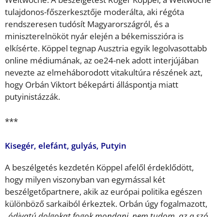
tulajdonos-főszerkesztője moderálta, aki régóta
rendszeresen tudósít Magyarországról, és a
miniszterelnököt nyár elején a békemisszióra is
elkísérte. Köppel tegnap Ausztria egyik legolvasottabb
online médiumának, az oe24-nek adott interjújában
nevezte az elmeháborodott vitakultúra részének azt,
hogy Orbán Viktort békepárti álláspontja miatt
putyinistázzák.
***
Kisegér, elefánt, gulyás, Putyin
A beszélgetés kezdetén Köppel afelől érdeklődött,
hogy milyen viszonyban van egymással két
beszélgetőpartnere, akik az európai politika egészen
különböző sarkaiból érkeztek. Orbán úgy fogalmazott,
„ódivatú dolgokat fogok mondani, nem tudom, az a szó