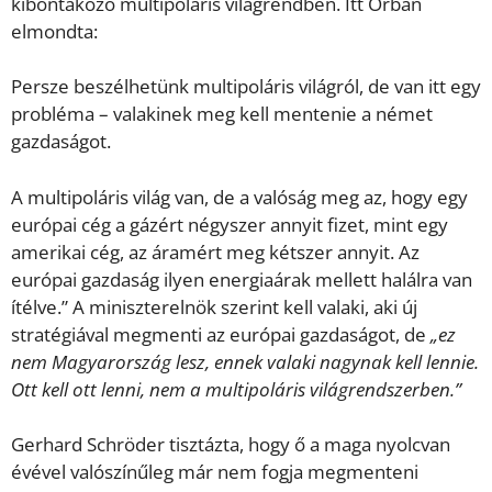
kibontakozó multipoláris világrendben. Itt Orbán
elmondta:
Persze beszélhetünk multipoláris világról, de van itt egy
probléma – valakinek meg kell mentenie a német
gazdaságot.
A multipoláris világ van, de a valóság meg az, hogy egy
európai cég a gázért négyszer annyit fizet, mint egy
amerikai cég, az áramért meg kétszer annyit. Az
európai gazdaság ilyen energiaárak mellett halálra van
ítélve.” A miniszterelnök szerint kell valaki, aki új
stratégiával megmenti az európai gazdaságot, de
„ez
nem Magyarország lesz, ennek valaki nagynak kell lennie.
Ott kell ott lenni, nem a multipoláris világrendszerben.”
Gerhard Schröder tisztázta, hogy ő a maga nyolcvan
évével valószínűleg már nem fogja megmenteni