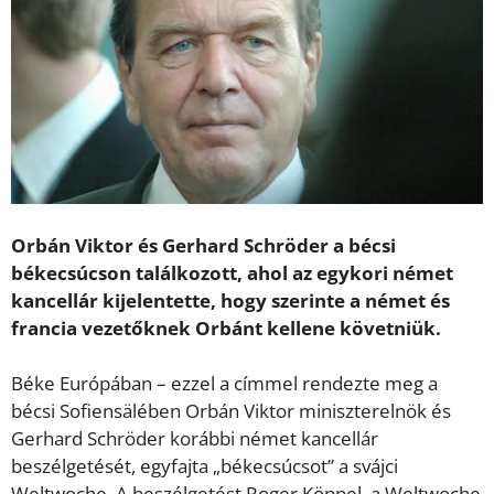
Orbán Viktor és Gerhard Schröder a bécsi
békecsúcson találkozott, ahol az egykori német
kancellár kijelentette, hogy szerinte a német és
francia vezetőknek Orbánt kellene követniük.
Béke Európában – ezzel a címmel rendezte meg a
bécsi Sofiensälében Orbán Viktor miniszterelnök és
Gerhard Schröder korábbi német kancellár
beszélgetését, egyfajta „békecsúcsot” a svájci
Weltwoche. A beszélgetést Roger Köppel, a Weltwoche