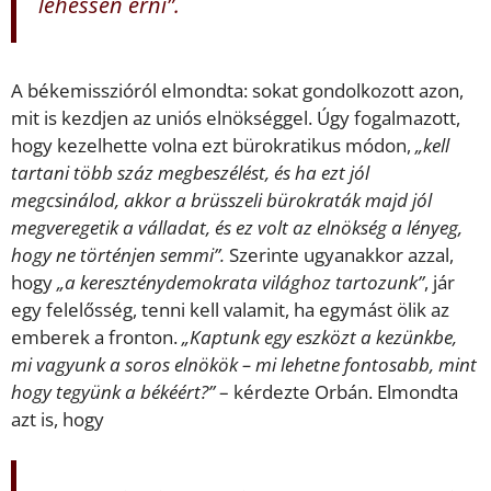
lehessen érni”.
A békemisszióról elmondta: sokat gondolkozott azon,
mit is kezdjen az uniós elnökséggel. Úgy fogalmazott,
hogy kezelhette volna ezt bürokratikus módon,
„kell
tartani több száz megbeszélést, és ha ezt jól
megcsinálod, akkor a brüsszeli bürokraták majd jól
megveregetik a válladat, és ez volt az elnökség a lényeg,
hogy ne történjen semmi”.
Szerinte ugyanakkor azzal,
hogy
„a kereszténydemokrata világhoz tartozunk”
, jár
egy felelősség, tenni kell valamit, ha egymást ölik az
emberek a fronton.
„Kaptunk egy eszközt a kezünkbe,
mi vagyunk a soros elnökök – mi lehetne fontosabb, mint
hogy tegyünk a békéért?”
– kérdezte Orbán. Elmondta
azt is, hogy