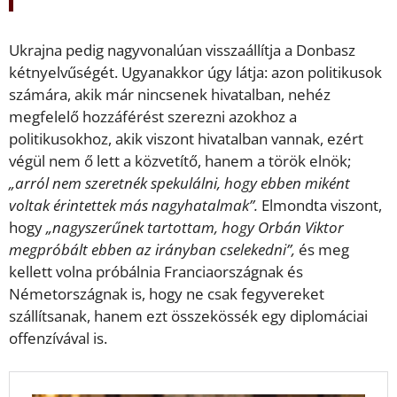
Ukrajna pedig nagyvonalúan visszaállítja a Donbasz
kétnyelvűségét. Ugyanakkor úgy látja: azon politikusok
számára, akik már nincsenek hivatalban, nehéz
megfelelő hozzáférést szerezni azokhoz a
politikusokhoz, akik viszont hivatalban vannak, ezért
végül nem ő lett a közvetítő, hanem a török elnök;
„arról nem szeretnék spekulálni, hogy ebben miként
voltak érintettek más nagyhatalmak”.
Elmondta viszont,
hogy
„nagyszerűnek tartottam, hogy Orbán Viktor
megpróbált ebben az irányban cselekedni”,
és meg
kellett volna próbálnia Franciaországnak és
Németországnak is, hogy ne csak fegyvereket
szállítsanak, hanem ezt összekössék egy diplomáciai
offenzívával is.