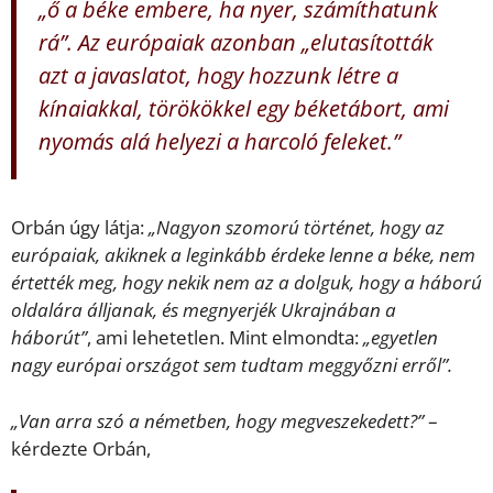
„ő a béke embere, ha nyer, számíthatunk
rá”. Az európaiak azonban „elutasították
azt a javaslatot, hogy hozzunk létre a
kínaiakkal, törökökkel egy béketábort, ami
nyomás alá helyezi a harcoló feleket.”
Orbán úgy látja:
„Nagyon szomorú történet, hogy az
európaiak, akiknek a leginkább érdeke lenne a béke, nem
értették meg, hogy nekik nem az a dolguk, hogy a háború
oldalára álljanak, és megnyerjék Ukrajnában a
háborút”
, ami lehetetlen. Mint elmondta:
„egyetlen
nagy európai országot sem tudtam meggyőzni erről”.
„Van arra szó a németben, hogy megveszekedett?”
–
kérdezte Orbán,