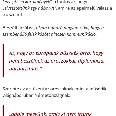
lényegtelen körülmények”
; a fontos az, hogy
„elvesztettünk egy háborút”
, amire az épelméjű válasz a
tűzszünet.
Beszélt arról is:
„olyan háború nagyon ritka, hogy a
szembenálló felek között nincsen kommunikáció.
Az, hogy az európaiak büszkék arra, hogy
nem beszélnek az oroszokkal, diplomáciai
barbarizmus.”
Szerinte ez azt üzeni az oroszoknak, mint a második
világháborúban Németországnak:
„addig megyünk, amíg ki nem irtunk