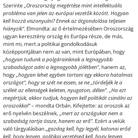
Szerinte
„Oroszország megértése mint intellektuális
probléma van jelen az európai vezetők között. Hogyan
kell hozzá viszonyulni? Ennek az átgondolása teljesen
hiányzik”
. Elmondta: az ő értelmezésében Oroszország
ugyan keresztény ország és Európa része, de más,
mint mi, mert a politikai gondolkodásuk
középpontjában nem az van, mint Európában, hogy
„hogyan tudunk a polgárainknak a legnagyobb
szabadságot adni a legnagyobb jólétben”
, hanem az,
hogy
„hogyan lehet egyben tartani egy ekkora hatalmas
országot”, hogy se szét ne essen, se ne „tördeljék le a
széleit az ellenségek keleten, nyugaton, délen”. „Ha ezt
megértjük, akkor tudjuk, hogyan kell politikát csinálni az
oroszokkal”
– mondta Orbán. Kifejtette: az oroszok az
erő nyelvén beszélnek,
„mert az országukat nem a
szabadság tartja össze, hanem az erő”.
Ezért a velük
való tárgyalásban
„gazdag kell, hgy legyél, katonai erőd
kell, hogy legyen, politikai vezetésed kell, hogy legyen,